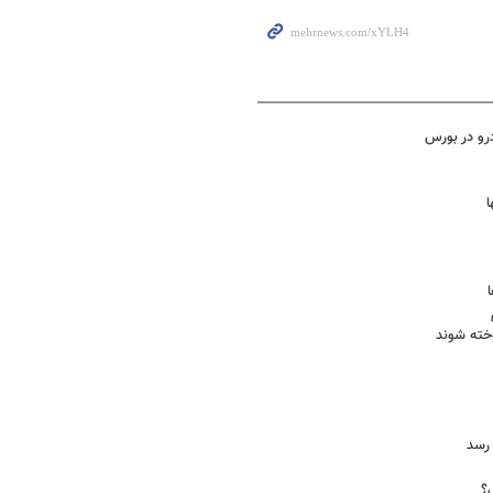
رو در بورس
ا
خته شوند
ی؟