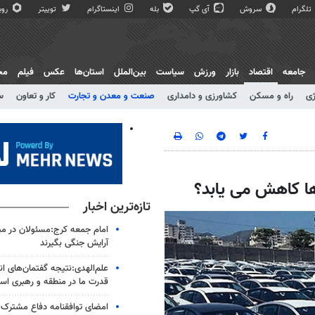
تلگرام
سروش
آی گپ
بله
اینستاگرام
توییتر
روبی
جامعه
اقتصاد
بازار
ورزش
سیاست
بین‌الملل
استان‌ها
عکس
فیلم
مج
ژی
راه و مسکن
کشاورزی و دامداری
صنعت و معدن و تجارت
کار و تعاون
س
تازه‌ترین اخبار
امام جمعه کرج:مسئولان در م
آرایش جنگی بگیرند
علم‌الهدی:نتیجه گفتمان‌های ا
قدرت ما در منطقه و رهبری ا
امضای توافقنامه دفاع مشترک 