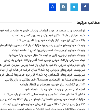
مطالب مرتبط
توضیحات وزیر صمت در مورد ابهامات واردات خودرو/ علت عرضه خود
شرط افزایش واردکنندگان خودرو/ در به روی کسی بسته نیست
بانک مرکزی ارز مورد نیاز واردات خودرو را تامین می کند
واردات خودروهای خارجی به زودی/ جزئیات واردات از سوی فوتبالیسته
واردات خودرو در بن‌بست تصمیم‌گیری؛ تعللِ ۲ ماهه دولت
واردات خودرو از چین، ژاپن و کره/ ۹۰ هزار خودرو وارد می‌شود
ثبت سفارش‌ واردات خودرو نهایی شد/ آغاز واردات خودرو به زودی
پای خودروهای خارجی بالاخره به ایران باز شد/ بورس میزبان خارجی ها
سرنوشت خودروهای وارداتی چه شد؟/ زمان عرضه در هاله ای از ابهام
سرنوشت خودروهای اقتصادی چه شد؟/ قرار بود خودروها قسطی فرو
خودروهای میلیاردی اقتصادی هستند؟/ خط بطلانی بر بازار رقابتی
۱۲۲ روز گذشت، بازار خودرو همچنان در انتظار واردات
اجازه نمی دهیم در واردات خودرو رانت ایجاد شود
فضای گلخانه‌ای صنعت خودرو و قیمت‌هایی که افسار پاره می‌کنند
جزئیات قیمت خودروهای اقتصادی/ قیمتها در بهار ۱۴۰۲ به تعادل می رسد
۷۳ روز پس از آغاز ۱۴۰۴؛ خبری از فروش خودروهای خارجی نیست
جولان مونتاژکاران خودرو در نبود نظارت/ نرخ‌های نجومی با چه منطق