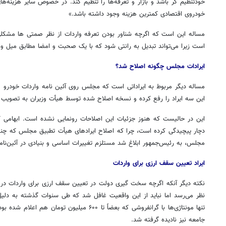
خودتنظیم
گر
باشد و بازار و تعرفه‌ها را تنظیم کند. در خصوص سایر هزینه
خودروی اقتصادی کمترین هزینه وجود داشته باشد.»
مساله این است که اگرچه شناور بودن تعرفه واردات از نظر
صمتی
ها
مشکلی 
است زیرا می‌تواند تبدیل به رانتی شود که با یک صحبت و امضا مطابق میل وا
ایرادات مجلس چگونه اصلاح شد؟
مساله دیگر مربوط به ایراداتی است که مجلس روی آئین نامه واردات خودرو 
این سه ایراد را رفع کرده و نسخه اصلاح شده توسط هیأت وزیران به تصویب
این در حالیست که هنوز جزئیات این اصلاحات رونمایی نشده است. ابهامی 
دچار پیچیدگی کرده است، چرا که اصلاح ایرادهای هیأت تطبیق مجلس که چن
مجلس، به رئیس‌جمهور ابلاغ شد مستلزم تغییرات اساسی و بنیادی در آئین‌نامه
ایراد تعیین سقف ارزی برای واردات
نکته دیگر آنکه اگرچه سخت
گیری
دولت در تعیین سقف ارزی برای واردات در 
نظر می‌رسد اما نباید از این واقعیت غافل شد که طی سنوات گذشته به دلی
تنها مونتاژی‌ها با
گرانفروشی
که بعضاً تا ۶۰۰ میلیون تومان هم اعلام 
جامعه نیز نادیده گرفته شد.