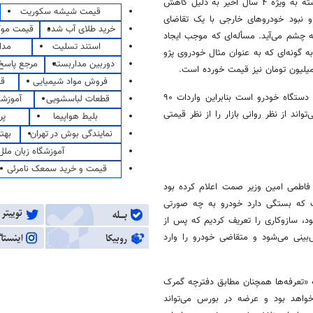
گذشته به ویژه ۴ سال اخیر به دلیل کاهش
قیمت شیشه سکوریت
 تا ۹۰۰ هزار دستگاه در سال) و نبود خودروهای خارجی با یک تقاضای
خرید طلای آب شده
قیمت مو
به چشم می‌آید. مسأله‌ای که موجب ایجاد
استند تسلیت
مدا
است؛ به گونه‌ای که به عنوان مثال خودروی پژو
دوربین مداربسته
مرجع پاسخ 
فروش مواد شیمیایی
قی
آنطور که کارشناسان اعلام می‌کنند این تقاضای انباشته بین ۶۰۰ تا ۷۰۰ هزار دستگاه خودرو است بنابراین واردات ۹۰
قطعات لباسشویی
آموزشگ
واند از نظر روانی بازار را از نظر قیمتی
بلیط هواپیما
پر
نمایندگی بوش در تهران
بهت
آموزشگاه زبان ملل
قیمت و خرید سمعک نامرئی
 فاطمی امین وزیر
صمت
اعلام کرده بود
 که بستگی دارد خودرو به چه صورتی
ود، سازوکاری را تعریف کردیم که پس از
بینی می‌شود و متقاضی خودرو را وارد
«تعرفه‌ها همچنان مطابق دفترچه گمرک
اهد بود و عرضه در بورس می‌تواند