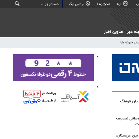
نتایج زنده
کا
ایتا
جداول لیگ
له مهر
عناوین اخبار
ایر حوزه ها
یدان فرهنگ
نحرافی تضعیف
ست
بین عربستان،