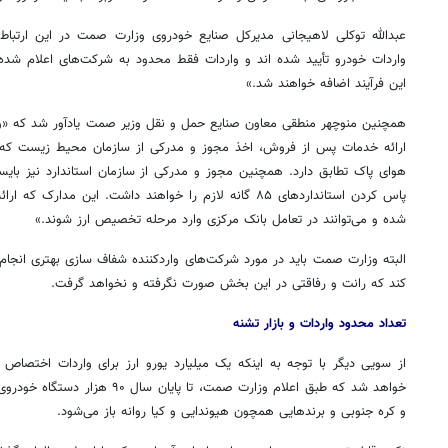
عبدالله توکلی لاهیجانی مدیرکل صنایع خودروی وزارت
صمت
واردات خودرو تأیید شده
اند
و واردات فقط محدود به شرکت‌های اعلام شده 
این فرآیند اضافه خواهند شد.»
همچنین منوچهر منطقی معاون صنایع حمل و نقل وزیر
صمت
یادآور شد که «
ارائه خدمات پس از فروش، اخذ مجوز و مدرکی از سازمان محیط زیست که خو
هوای پاک تطابق دارد. همچنین مجوز و مدرکی از سازمان استاندارد نیز بایس
پاس کردن استانداردهای ۸۵
گانه
لازم را خواهند داشت. این مدارک که ارائ
شده و می‌توانند در تعامل بانک مرکزی وارد مرحله تخصیص ارز شوند.»
البته وزارت
صمت
باید در مورد شرکت‌های واردکننده شفاف سازی بهتری انجام
کند که رانت و رفاقتی در این بخش صورت نگرفته و نخواهد گرفت.
تعداد محدود واردات و بازار تشنه
از سویی دیگر با توجه به اینکه یک میلیارد یورو ارز برای واردات اختصاص 
روزنامه‌های ورزشی پنج‌شنبه ۱۵ مرداد ۱۴۰۵
روزنام
خواهد شد که طبق اعلام وزارت
صمت
، تا پایان سال ۹۰ هزار دس
و کره جنوبی و برندهایی همچون هیوندایی و کیا روانه باز می‌شود.