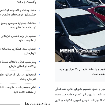
پاکستان و ترکیه
حفظ وحدت و انسجام اجتماعی م
خنثی‌سازی توطئه‌های دشمن 
مقامات بلندپایه سیاسی پاسخ 
تهدیدات دشمنان بدهند
تسلیم در برابر دشمن هزینه‌ای 
از مقاومت دارد
امضای سند همکاری سه‌ساله دن
آذربایجانی
پیش‌بینی وزش بادهای نسبتاً 
پراکنده در استان کرمان
پس از تقریبا ۴ سال بالاخره واردات خودرو در قالب واردات ۹۰ هزار دستگاه خودرو با سقف قیمتی ۲۰ هزار یورو به
 نشده است.
گودبرداری در یکی از خیابان ها
نفر جان باخت
امام جمعه رشت: مقاومت تا خر
به کشور و طبق تصمیم شورای عالی هماهنگی
از منطقه ادامه دارد
ت خودرو تا ۳۱ اردیبهشت ماه سال ۱۴۰۱ ممنوع اعلام شد؛ با روی کار آمدن دولت سیزدهم،
(سال گذشته) وعده داد که تا پایان خردادماه سال ۱۴۰۱ واردات خودرو تعیین تکلیف و آئین
پربازدیدترین ها