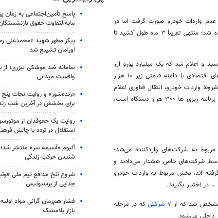
پاسخ تأمین‌اجتماعی به زمان پ
ا عدم واردات خودرو صورت گرفت اما در
مابه‌التفاوت حقوق بازنشستگان
نهایت آئین نامه واردات خودرو تنظیم و وعده واردات خودرو تا شهریور ماه داده شد؛ منتهی تقریباً ۳ ماه طول کشید تا
پیکر مطهر شهید «محمدعلی رحیم
اورامان تشییع شد
ید و اعلام شد که یک میلیارد یورو ارز
سامانه ضد موشکی لیزری؛ از ب
برای واردات خودرو در نظر گرفته شده است که این خودروها شامل خودروهای اقتصادی با دامنه قیمتی زیر ۱۰ هزار
واقعیت میدانی
له مهم‌ترین شروط واردات خودرو، انتقال فناوری اعلام
«زنده‌شور» و روایت نجات پنج 
برنامه
ریزی
ها
۳۰۰ هزار دستگاه است،
برای بخشش در آخرین شب زند
روایت یک حقوقدان از موتورسوا
استقلال در تردد یا چالش فرهن
آلبوم «آسیمه سر» منتشر شد؛
مربوط به شرکت‌های واردکننده می‌شد؛
شنیدن حرکتِ زندگی
توسط شرکت‌های خاص هشدار می‌دادند و
گرفته
اند
، بخش مربوط به واردات خودرو
شروع تلخ مدافع تیم ملی فوتبا
جدایی از پرسپولیس
 در اختیار بگیرند.
فشار هم‌زمان گرانی مواد اولیه 
و مشخص شد که از
۷ شرکتی
که در مرحله
بازار پلاستیک