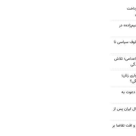
رداخت
‌زاده» در
لوف سیاسی تا
اعدامی؛ تلاش
گی
ری زنان؛
گی؟
 دعوت به
ل ایران پس از
و افت تقاضا بر