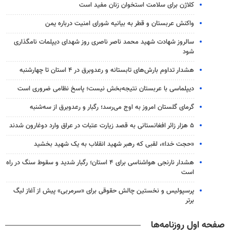
کلاژن برای سلامت استخوان زنان مفید است
واکنش عربستان و قطر به بیانیه شورای امنیت درباره یمن
سالروز شهادت شهید محمد ناصر ناصری روز شهدای دیپلمات نامگذاری
شود
هشدار تداوم بارش‌های تابستانه و رعدوبرق در ۴ استان تا چهارشنبه
دیپلماسی با عربستان نتیجه‌بخش نیست؛ پاسخ نظامی ضروری است
گرمای گلستان امروز به اوج می‌رسد؛ رگبار و رعدوبرق از سه‌شنبه
۵ هزار زائر افغانستانی به قصد زیارت عتبات در عراق وارد دوغارون شدند
«حجت خدا»، لقبی که رهبر شهید انقلاب به یک شهید بخشید
هشدار نارنجی هواشناسی برای ۴ استان؛ رگبار شدید و سقوط سنگ در راه
است
پرسپولیس و نخستین چالش حقوقی برای «سرمربی» پیش از آغاز لیگ
برتر
صفحه اول روزنامه‌ها