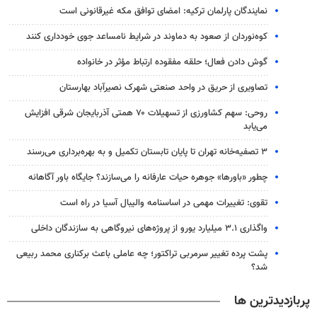
نمایندگان پارلمان ترکیه: امضای توافق مکه غیرقانونی است
کوه‌نوردان از صعود به دماوند در شرایط نامساعد جوی خودداری کنند
گوش دادن فعال؛ حلقه مفقوده ارتباط مؤثر در خانواده
تصاویری از حریق در واحد صنعتی شهرک نصیرآباد بهارستان
روحی: سهم کشاورزی از تسهیلات ۷۰ همتی آذربایجان شرقی افزایش
می‌یابد
۳ ﺗﺼﻔﻴﻪ‌ﺧﺎﻧﻪ‌ تهران تا پایان تابستان تکمیل و به بهره‌برداری می‌رسند
چطور «باورها» جوهره حیات عارفانه را می‌سازند؟ جایگاه باور آگاهانه
تقوی: تغییرات مهمی در اساسنامه والیبال آسیا در راه است
واگذاری ۳.۱ میلیارد یورو از پروژه‌های نیروگاهی به سازندگان داخلی
پشت پرده تغییر سرمربی تراکتور؛ چه عاملی باعث برکناری محمد ربیعی
شد؟
پربازدیدترین ها