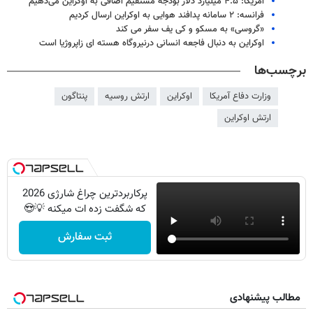
آمریکا: ۴.۵ میلیارد دلار بودجه مستقیم اضافی به اوکراین می‌دهیم
فرانسه: ۲ سامانه پدافند هوایی به اوکراین ارسال کردیم
«گروسی» به مسکو و کی یف سفر می کند
اوکراین به دنبال فاجعه انسانی درنیروگاه هسته ای زاپروژیا است
برچسب‌ها
وزارت دفاع آمریکا
اوکراین
ارتش روسیه
پنتاگون
ارتش اوکراین
پرکاربردترین چراغ شارژی 2026
که شگفت زده ات میکنه 💡😍
ثبت سفارش
مطالب پیشنهادی