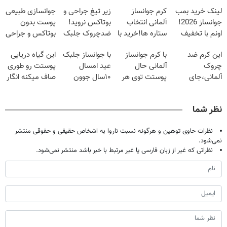
لینک خرید بمب
کرم جوانساز
زیر تیغ جراحی و
جوانسازی طبیعی
جوانساز 2026!
آلمانی انتخاب
بوتاکس نروید!
پوست بدون
اونم با تخفیف
ستاره ها!خرید با
ضدچروک جلبک
بوتاکس و جراحی
ویژه
تخفیف
با40%تخفیف
😳! خرید با
این کرم ضد
با کرم جوانساز
با جوانساز جلبک
این گیاه دریایی
تخفیف ویژه
چروک
آلمانی حال
عید امسال
پوستت رو طوری
آلمانی،جای
پوستت توی هر
۱۰سال جوون
صاف میکنه انگار
بوتاکس رو برات
فصلی
تری
20سال جوون
پر میکنه!تخفیف
خوبه۴۵٪تخفیف
شدی🔥
نظر شما
تا امشب
نظرات حاوی توهین و هرگونه نسبت ناروا به اشخاص حقیقی و حقوقی منتشر
نمی‌شود.
نظراتی که غیر از زبان فارسی یا غیر مرتبط با خبر باشد منتشر نمی‌شود.