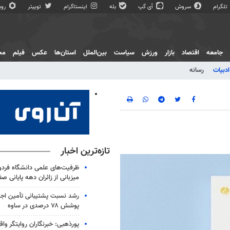
تلگرام
سروش
آی گپ
بله
اینستاگرام
توییتر
روبی
جامعه
اقتصاد
بازار
ورزش
سیاست
بین‌الملل
استان‌ها
عکس
فیلم
مج
ادبیات
رسانه
تازه‌ترین اخبار
ظرفیت‌های علمی دانشگاه فردو
میزبانی از زائران دهه پایانی صف
رشد نسبت پشتیبانی تأمین اجت
پوشش ۷۸ درصدی در ساوه
پورذهبی: خبرنگاران روایتگر وا