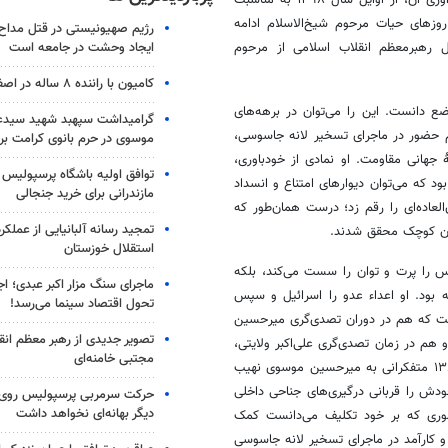
وزهای حیات مرحوم شیخ‌الاسلام ادامه
رژیم صهیونیستی در قتل مداح 
ایجاد وحشت در جامعه است
یل
رهبرمعظم
انقلاب اسلامی از مرحوم
کامیون با راننده ۸ ساله در اصفهان توقیف شد
اضع دانست. این را می‌توان در برهه‌های
گرامیداشت سپهبد شهید سیدعب
 حضور در ماجرای تسخیر لانه جاسوسی،
موسوی در حرم بانوی کرامت برگ
جهانی مقاومت. او نمادی از خودباوری،
توافق اولیه باشگاه پرسپولیس 
بود که می‌توان دیوارهای امتناع و انسداد
مازندرانی برای خرید جنجالی
عاده‌ای را رقم زد؛ درست همان‌طور که
تمجید رسانه آلبانیایی از عملکر
استقلال خوزستان
س را پرت و توان را سست می‌کند، بلکه
ماجرای سنگ مزار اکبر عبدی؛ ا
ه بود. او
اعداء
عدو
را اسرائیل و سپس
تحول اقتصاد سینما می‌رسد!
ت
که هم در دوران تصدی‌گری میرحسین
تصویر جدیدی از رهبر معظم انق
هم در زمان تصدی‌گری علی‌اکبر ولایتی،
مجتبی خامنه‌ای
در ارتباط با گروه‌های مبارز لبنانی و سوری قرار داشت و هم در وقایع سال ۱۳۸۸ متفکرانی به میرحسین موسوی نهیب
دش را قربانی درگیری‌های جناحی داخلی
حرکت سرمربی پرسپولیس روی لبه
دیگر بهانه‌ای نخواهد داشت
اموری که بر خود تکلیف می‌دانست کمک
و کارآمد در ماجرای تسخیر لانه جاسوسی