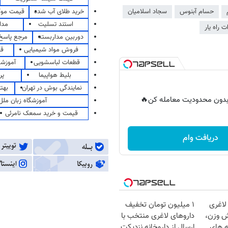
خرید طلای آب شده
قیمت مو
حسام آبنوس
سجاد اسلامیان
استند تسلیت
مدا
ت راه یار
دوربین مداربسته
مرجع پاسخ 
فروش مواد شیمیایی
قی
قطعات لباسشویی
آموزشگ
بلیط هواپیما
پر
نمایندگی بوش در تهران
بهت
ر بدون محدودیت معامله کن🔥
آموزشگاه زبان ملل
قیمت و خرید سمعک نامرئی
دریافت وام
لاغری
۱ میلیون تومان تخفیف
ش وزن،
داروهای لاغری منتخب با
ه های
ارسال از داروخانه نزدیکت