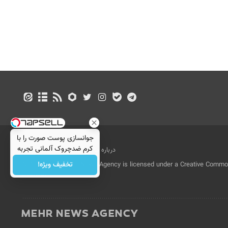
جوانسازی پوست صورت را با
کرم ضدچروک آلمانی تجربه
درباره ما
تماس با ما
بازرگانی
کنید!
تخفیف ویژه!
All Content by Mehr News Agency is licensed under a Creative Commons
License.