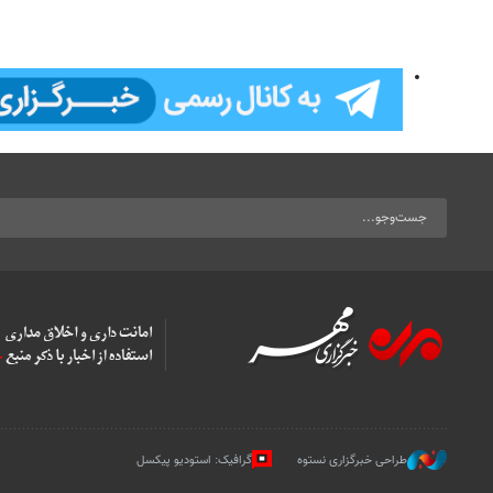
طراحی خبرگزاری نستوه
گرافیک: استودیو پیکسل