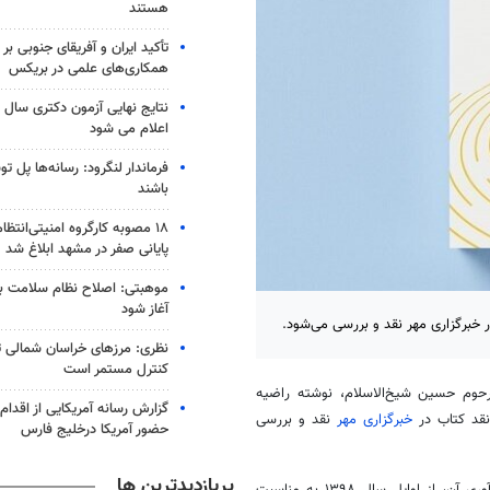
هستند
تأکید ایران و آفریقای جنوبی بر
همکاری‌های علمی در بریکس
اعلام می شود
فرماندار لنگرود: رسانه‌ها پل 
باشند
۱۸ مصوبه کارگروه امنیتی‌انتظ
پایانی صفر در مشهد ابلاغ شد
موهبتی: اصلاح نظام سلامت باید
آغاز شود
نظری: مرزهای خراسان شمالی 
کنترل مستمر است
وم حسین شیخ‌الاسلام، نوشته راضیه
گزارش رسانه آمریکایی از اقدام ا
خبرگزاری مهر
نقد و بررسی
حضور آمریکا درخلیج فارس
پربازدیدترین ها
این کتاب، برش‌هایی از خاطرات حسین شیخ‌الاسلام است که مصاحبه و گردآوری آن، از اوایل سال ۱۳۹۸ به مناسبت