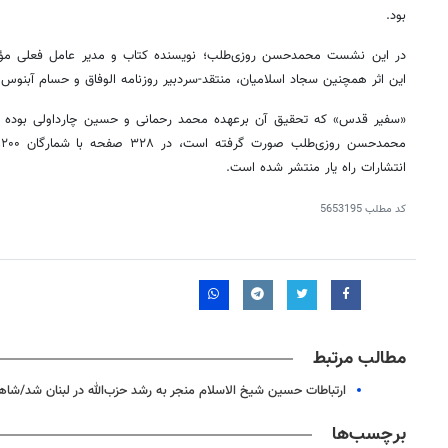
بود.
در این نشست محمدحسن روزی‌طلب؛ نویسنده کتاب و مدیر عامل فعلی مؤس
این اثر همچنین سجاد اسلامیان، منتقد-سردبیر روزنامه
الوفاق
و حسام آبنوس ب
«سفیر قدس» که تحقیق آن برعهده محمد رحمانی و حسین
چارداولی
بوده و
انتشارات راه یار منتشر شده است.
کد مطلب
5653195
مطالب مرتبط
روزنامه‌های صبح شنبه ۱۷ مرداد ۱۴۰۵
روزنام
ارتباطات حسین شیخ الاسلام منجر به رشد حزب‌الله در لبنان شد/ش
برچسب‌ها