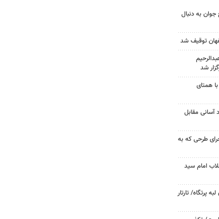
جوان به دنبال
دالرحیم
زار شد
با همتای
د آسانی مقابل
جرای طرحی که به
لاب امام سید
 پرتگاه/ تارتار