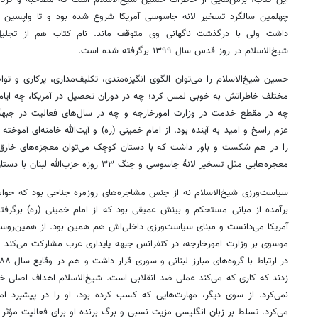
چهلمین سالگرد تسخیر لانه جاسوسی آمریکا شروع شده بود و تا واپسین ر
داشت ولی با درگذشت ناگهانی وی متوقف ماند. نام کتاب هم از تجل
شیخ‌الاسلام در روز قدس سال ۱۳۹۹ برگرفته شده است.
حسین شیخ‌الاسلام را می‌توان الگوی انگیزه‌مندی، تکلیف‌مداری، پرکاری و تو
مختلف خاطراتش به خوبی لمس کرد؛ چه در دوران تحصیل در آمریکا، چه ایام
چه در مقطع خدمت در وزارت امورخارجه و چه در سال‌های فعالیت در
جبهۀ
عزم راسخ و امید به آینده بود. از امام خمینی (ره) و آیت‌الله خامنه‌ای آموخته 
را در هم شکست و باور داشت که با دستان کوچک می‌توان معجزه‌های خارق‌ال
معجره‌هایی مثل تسخیر
لانۀ
جاسوسی و جنگ ۳۳ روزه حزب‌الله لبنان با دستان کوچک محقق شدند.
سیاست‌ورزی شیخ‌الاسلام نه از جنس مشاجره‌های روزمره جناحی بود که حوا
برآمده از مبانی مستحکم و بینش عمیقی بود که از امام خمینی (ره) برگرفت
آمریکا می‌دانست و مبنای سیاست‌ورزی داخلی‌اش هم همین بود. از
همین‌روس
موسوی بر وزارت امورخارجه، در کنفرانس جبهه پایداری عرب مشارکت می‌کند و 
زدند که کاری که می‌کند عملی ضد انقلابی است. شیخ‌الاسلام اهداف اصلی خو
نمی‌کرد. از سوی دیگر، مهارت‌هایی که کسب کرده بود، او را در پیشبرد 
می‌کرد. تسلط بر زبان انگلیسی مزیت نسبی و برگ برنده او برای فعالیت مؤثر 