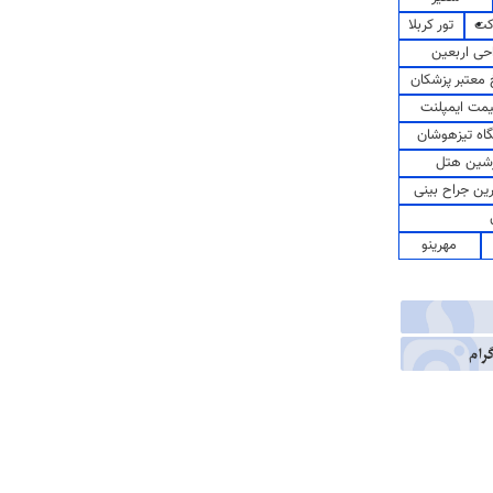
کت
تور کربلا
حی اربعین
معتبر پزشکان
مت ایمپلنت
اه تیزهوشان
شین هتل
رین جراح بینی
مهرینو