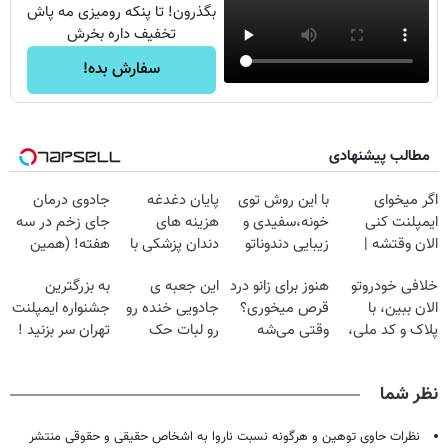
بگذرون! تا پنکه رومیزی مه پاش
تخفیف داره بخرش
سفارش بده!
مطالب پیشنهادی
اگر میخوای
با این روش توی
پایان دغدغه
جادوی درمان
ایمپلنت کنی
خونه،سفیدی و
هزینه های
جای زخم در سه
الان وقتشه |
زیبایی دندوناتو
دندان پزشکی با
هفته! (همین
فقط با ۲۵
برگردون
پک سفید کننده
حالا رایگان
خلافی خودروتو
هنوز برای زانو درد
این جعبه ی
به بزرگترین
میلیون تومان!!!
(40%off)
خانگی
صحبت کنید)
الان ببین، با
قرص میخوری؟
جادویی خنده رو
جشنواره ایمپلنت
پلاک و کد ملی،
وقتی می‌شه
رو لبات حک
تهران سر بزنید !
بدون نیاز به
بدون عمل
میکنه
| فقط ۲۵
مراجعه حضوری
درمانش کرد؟؟؟؟
خرید40%تخفیف
میلیون !
نظر شما
نظرات حاوی توهین و هرگونه نسبت ناروا به اشخاص حقیقی و حقوقی منتشر