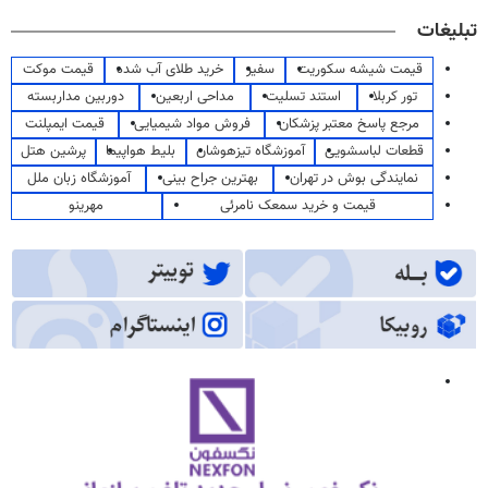
تبلیغات
قیمت شیشه سکوریت
سفیر
خرید طلای آب شده
قیمت موکت
تور کربلا
استند تسلیت
مداحی اربعین
دوربین مداربسته
مرجع پاسخ معتبر پزشکان
فروش مواد شیمیایی
قیمت ایمپلنت
قطعات لباسشویی
آموزشگاه تیزهوشان
بلیط هواپیما
پرشین هتل
نمایندگی بوش در تهران
بهترین جراح بینی
آموزشگاه زبان ملل
قیمت و خرید سمعک نامرئی
مهرینو