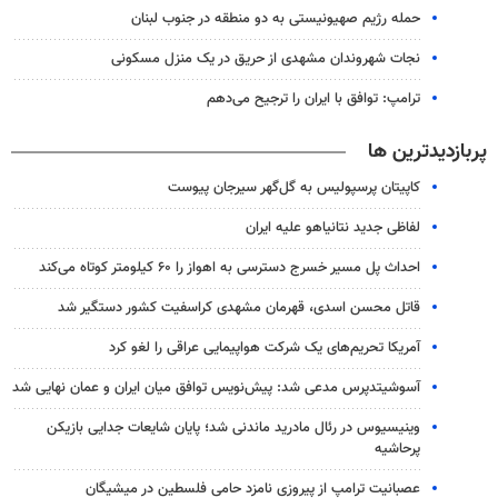
حمله رژیم صهیونیستی به دو منطقه در جنوب لبنان
نجات شهروندان مشهدی از حریق در یک منزل مسکونی
ترامپ: توافق با ایران را ترجیح می‌دهم
پربازدیدترین ها
کاپیتان پرسپولیس به گل‌گهر سیرجان پیوست
لفاظی جدید نتانیاهو علیه ایران
احداث پل مسیر خسرج دسترسی به اهواز را ۶۰ کیلومتر کوتاه می‌کند
قاتل محسن اسدی، قهرمان مشهدی کراسفیت کشور دستگیر شد
آمریکا تحریم‌های یک شرکت هواپیمایی عراقی را لغو کرد
آسوشیتدپرس مدعی شد: پیش‌نویس توافق میان ایران و عمان نهایی شد
وینیسیوس در رئال مادرید ماندنی شد؛ پایان شایعات جدایی بازیکن
پرحاشیه
عصبانیت ترامپ از پیروزی نامزد حامی فلسطین در میشیگان