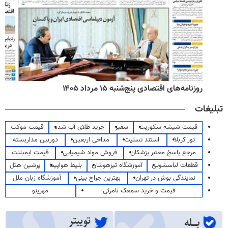
روزنامه‌های اقتصادی پنج‌شنبه ۱۵ مرداد ۱۴۰۵
تبلیغات
قیمت شیشه سکوریت
سفیر
خرید طلای آب شده
قیمت موکت
تور کربلا
استند تسلیت
مداحی اربعین
دوربین مداربسته
مرجع پاسخ معتبر پزشکان
فروش مواد شیمیایی
قیمت ایمپلنت
قطعات لباسشویی
آموزشگاه تیزهوشان
بلیط هواپیما
پرشین هتل
نمایندگی بوش در تهران
بهترین جراح بینی
آموزشگاه زبان ملل
قیمت و خرید سمعک نامرئی
مهرینو