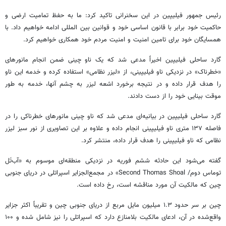
رئیس جمهور فیلیپین در این سخنرانی تاکید کرد: ما به حفظ تمامیت ارضی و
حاکمیت خود برابر با قانون اساسی خود و قوانین بین المللی ادامه خواهیم داد. با
همسایگان خود برای تامین امنیت و امنیت مردم خود همکاری خواهیم کرد.
گارد ساحلی فیلیپین اخیراً مدعی شد که یک ناو چینی ضمن انجام مانورهای
«خطرناک» در نزدیکی ناو فیلیپینی، از «لیزر نظامی» استفاده کرده و خدمه این ناو
را هدف قرار داده و در نتیجه برخورد اشعه لیزر به چشم آنها، خدمه به طور
موقت بینایی خود را از دست دادند.
گارد ساحلی فیلیپین در بیانیه‌ای مدعی شد که ناو چینی مانورهای خطرناکی را در
فاصله ۱۳۷ متری ناو فیلیپینی انجام داده و علاوه بر این تصاویری از نور سبز لیزر
نظامی که ناو فیلیپینی را هدف قرار داده، منتشر کرد.
گفته می‌شود این حادثه ششم فوریه در نزدیکی منطقه‌ای موسوم به «آب‌تَل
توماس دوم/ Second Thomas Shoal» در مجمع‌الجزایر اسپراتلی در دریای جنوبی
چین که مالکیت آن مورد مناقشه است، رخ داده است.
چین بر سر حدود ۱.۳ میلیون مایل مربع از دریای جنوبی چین و تقریباً اکثر جزایر
واقع‌شده در آن، ادعای مالکیت بلامنازع دارد که اسپراتلی را نیز شامل شده و ۱۰۰