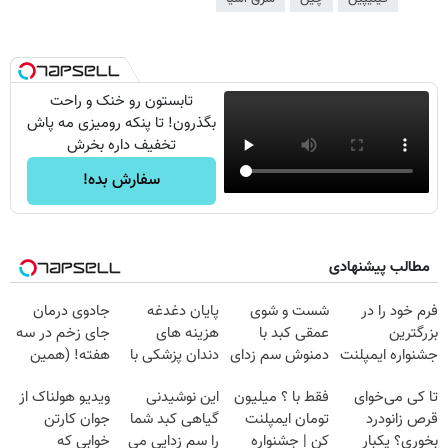
تابستون رو خنک و راحت
بگذرون! تا پنکه رومیزی مه پاش
تخفیف داره بخرش
سفارش بده!
مطالب پیشنهادی
فرم خود را در
شست و شوی
پایان دغدغه
جادوی درمان
بزرگترین
عمقی کبد با
هزینه های
جای زخم در سه
جشنواره ایمپلنت
دمنوش سم زدای
دندان پزشکی با
هفته! (همین
تهران پر کنید ! |
گیاهی
پک سفید کننده
حالا رایگان
تا کی می‌خوای
فقط با ؟ میلیون
این نوشیدنی
ویدیو هولناک از
فقط ۲۵ میلیون
خانگی
صحبت کنید)
قرص زانودرد
تومان ایمپلنت
گیاهی کبد شما
جوان کارتن
بخوری؟ یکبار
کن | جشنواره
را سم زدایی می
خوابی که