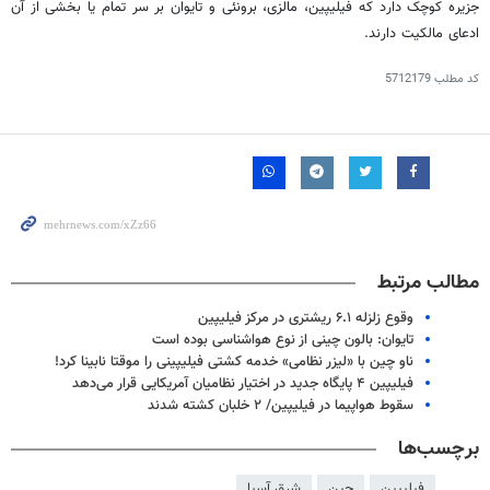
جزیره کوچک دارد که فیلیپین، مالزی، برونئی و تایوان بر سر تمام یا بخشی از آن
ادعای مالکیت دارند.
کد مطلب
5712179
مطالب مرتبط
وقوع زلزله ۶.۱ ریشتری در مرکز فیلیپین
تایوان: بالون چینی از نوع هواشناسی بوده است
ناو چین با «لیزر نظامی» خدمه کشتی فیلیپینی را موقتا نابینا کرد!
فیلیپین ۴ پایگاه جدید در اختیار نظامیان آمریکایی قرار می‌دهد
سقوط هواپیما در فیلیپین/ ۲ خلبان کشته شدند
برچسب‌ها
فیلیپین
چین
شرق آسیا