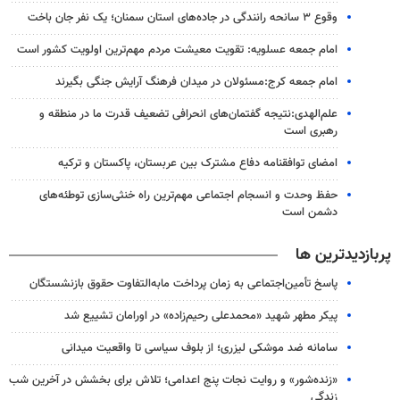
وقوع ۳ سانحه رانندگی در جاده‌های استان سمنان؛ یک نفر جان باخت
امام جمعه عسلویه: تقویت معیشت مردم مهم‌ترین اولویت کشور است
امام جمعه کرج:مسئولان در میدان فرهنگ آرایش جنگی بگیرند
علم‌الهدی:نتیجه گفتمان‌های انحرافی تضعیف قدرت ما در منطقه و
رهبری است
امضای توافقنامه دفاع مشترک بین عربستان، پاکستان و ترکیه
حفظ وحدت و انسجام اجتماعی مهم‌ترین راه خنثی‌سازی توطئه‌های
دشمن است
پربازدیدترین ها
پاسخ تأمین‌اجتماعی به زمان پرداخت مابه‌التفاوت حقوق بازنشستگان
پیکر مطهر شهید «محمدعلی رحیم‌زاده» در اورامان تشییع شد
سامانه ضد موشکی لیزری؛ از بلوف سیاسی تا واقعیت میدانی
«زنده‌شور» و روایت نجات پنج اعدامی؛ تلاش برای بخشش در آخرین شب
زندگی