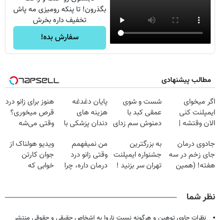
بگذرون! تا پنکه رومیزی مه پاش
تخفیف داره بخرش
سفارش بده!
مطالب پیشنهادی
اگر میخوای
شست و شوی
پایان دغدغه
هنوز برای زانو درد
ایمپلنت کنی
عمقی کبد با
هزینه های
قرص میخوری؟
الان وقتشه |
دمنوش سم زدای
دندان پزشکی با
وقتی می‌شه
فقط با ۲۵
گیاهی
پک سفید کننده
بدون عمل
جادوی درمان
به بزرگترین
من نمیفهمم
ویدیو هولناک از
میلیون تومان!!!
خانگی
درمانش کرد؟؟؟؟
جای زخم در سه
جشنواره ایمپلنت
وقتی زانو درد
جوان کارتن
هفته! (همین
تهران سر بزنید !
درمان داره، چرا
خوابی که
حالا رایگان
| فقط ۲۵
دردش رو داری
میلیاردر شد.
صحبت کنید)
میلیون !
تحمل میکنی؟❗
آموزش رایگان
نظر شما
نظرات حاوی توهین و هرگونه نسبت ناروا به اشخاص حقیقی و حقوقی منتشر