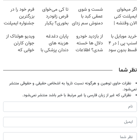
اگر میخوای
شست و شوی
تا کی می‌خوای
فرم خود را در
ایمپلنت کنی
عمقی کبد با
قرص زانودرد
بزرگترین
الان وقتشه |
دمنوش سم زدای
بخوری؟ یکبار
جشنواره ایمپلنت
فقط با ۲۵
گیاهی
اصولی درمانش
تهران پر کنید ! |
خرید موبایل با
از بازدید خودرو
پایان دغدغه
ویدیو هولناک از
میلیون تومان!!!
کن
فقط ۲۵ میلیون
اسنپ پی | در ۴
دلال ها خسته
هزینه های
جوان کارتن
قسط بدون سود
شدی؟ اطلاعات
دندان پزشکی با
خوابی که
و کارمزد!
ماشینت رو اینجا
پک سفید کننده
میلیاردر شد.
ثبت کن
خانگی
آموزش رایگان
نظر شما
نظرات حاوی توهین و هرگونه نسبت ناروا به اشخاص حقیقی و حقوقی منتشر
نمی‌شود.
نظراتی که غیر از زبان فارسی یا غیر مرتبط با خبر باشد منتشر نمی‌شود.