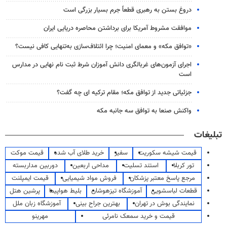
دروغ بستن به رهبری قطعاً جرم بسیار بزرگی است
موافقت مشروط آمریکا برای برداشتن محاصره دریایی ایران
«توافق مکه» و معمای امنیت؛ چرا ائتلاف‌سازی به‌تنهایی کافی نیست؟
اجرای آزمون‌های غربالگری دانش آموزان شرط ثبت نام نهایی در مدارس
است
جزئیاتی جدید از توافق مکه؛ مقام ترکیه ای چه گفت؟
واکنش صنعا به توافق سه جانبه مکه
تبلیغات
قیمت شیشه سکوریت
سفیر
خرید طلای آب شده
قیمت موکت
تور کربلا
استند تسلیت
مداحی اربعین
دوربین مداربسته
مرجع پاسخ معتبر پزشکان
فروش مواد شیمیایی
قیمت ایمپلنت
قطعات لباسشویی
آموزشگاه تیزهوشان
بلیط هواپیما
پرشین هتل
نمایندگی بوش در تهران
بهترین جراح بینی
آموزشگاه زبان ملل
قیمت و خرید سمعک نامرئی
مهرینو