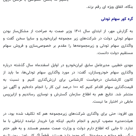
بنگاه، اتفاق ویژه
ای
رقم بزند.
گره کور سهام تودلی
به گزارش مهر، از ابتدای سال ۱۴۰۱ وزیر
صمت
به صراحت از مشکل‌ساز بودن
سهام تودلی دولت در شرکت‌های زیر مجموعه ایران‌خودرو و سایپا سخن گفت و
واگذاری سهام تودلی و زیرمجموعه‌ها را مقدم بر خصوصی‌سازی و فروش سهام
مستقیم دولت دانست.
مهدی خطیبی مدیرعامل سابق ایران‌خودرو در اوایل اسفندماه سال گذشته درباره
واگذاری سهام خودروسازان، گفت: در مورد واگذاری سهام تودلی‌ها، ما باید از
کانون کارشناسان درخواست کارشناس برای ارزش‌گذاری کنیم و نسبت به
قیمت‌گذاری سهام اقدام کنیم که ۱۰۰ درصد این کار را انجام داده‌ایم و آگهی نیز
منتشر شد. نتایج هم به اطلاع سازمان گسترش و نوسازی رساندیم و ازاین‌پس
مابقی در اختیار ما نیست.
وی افزود: حتی برای واگذاری شرکت‌های زیرمجموعه هم که تکلیف شده بود، در
هیئت‌مدیره مصوب کردیم و انجام دادیم. اینکه چرا خریدار نیامده ارتباطی با ما
ندارد. تا جایی که اطلاع دارم دولت و وزارت
صمت
مصمم هستند و به طور حتم
پیگیر رفع موانع و موضوعاتی که وجود دارد هستند. قطعاً اگر کار راحتی بود، تا به