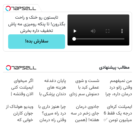
تابستون رو خنک و راحت
بگذرون! تا پنکه رومیزی مه پاش
تخفیف داره بخرش
سفارش بده!
مطالب پیشنهادی
من نمیفهمم
شست و شوی
پایان دغدغه
اگر میخوای
وقتی زانو درد
عمقی کبد با
هزینه های
ایمپلنت کنی
درمان داره، چرا
دمنوش سم زدای
دندان پزشکی با
الان وقتشه |
دردش رو داری
گیاهی
پک سفید کننده
فقط با ۲۵
ایمپلنت کره‌ای
جادوی درمان
چرا هنوز داری با
ویدیو هولناک از
تحمل میکنی؟❗
خانگی
میلیون تومان!!!
درجه یک فقط 6
جای زخم در سه
درد راه میری؟
جوان کارتن
میلیون تومن ✅
هفته! (همین
وقتی راه درمان
خوابی که
حالا رایگان
جلو پاته!
میلیاردر شد.
صحبت کنید)
آموزش رایگان