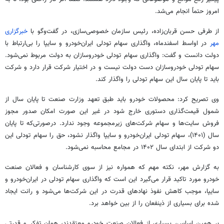
امروز حتماً انجام می‌شد.
از طرفی حسن قربان‌زاده، رئیس سازمان خصوصی‌سازی، در گفت‌وگو با
خبرگزاری
مهر
در اواسط اسفندماه، واگذاری سهام تودلی ایران‌خودرو و سایپا را بی‌ارتباط با
دولت دانست و گفت: واگذاری سهام تودلی خودروسازان به دولت مربوط نمی‌شود.
سهام تودلی خودروسازان دست دولت نیست و در اختیار شرکت قرار دارد و شرکت
باید تا پایان سال این سهام تودلی را واگذار کند.
وی تصریح کرد: محصولات خودرو باید طبق تعهد وزارت صنعت تا پایان سال از
شمول قیمت‌گذاری دستوری خارج شود در غیر این صورت امکان صدور مجوز
فروش سایت‌ها و سهام شرکت‌های زیرمجموعه وجود ندارد. درصورتی‌که تا پایان
سال (۱۴۰۱)، سهام تودلی ایران‌خودرو و سایپا واگذار نشود، حق را سهام تودلی این
دو شرکت از ابتدای سال ۱۴۰۲ در مجامع محاسبه نمی‌شود.
به گزارش مهر، نکته مهم که همواره نیز از سوی کارشناسان و فعالان صنعت
خودرو مورد تاکید قرار می‌گیرد این است که واگذاری سهام تودلی در ایران‌خودرو و
سایپا، موجب کاهش نفوذ نهادهای قدرت در این شرکت‌ها می‌شود و رانت ایجاد
شده برای بسیاری از
ذینفعان
را از بین خواهد برد.
بر همین اساس، بسیاری از فعالان صنعت خودرو معتقدند، همان تفکر و قدرتی