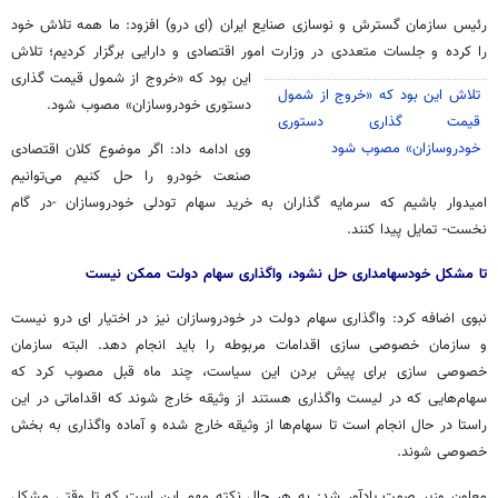
رئیس سازمان گسترش و نوسازی صنایع ایران (
ای
درو) افزود: ما همه تلاش خود
را کرده و جلسات متعددی در وزارت امور اقتصادی و دارایی برگزار کردیم؛
تلاش
این بود که «خروج از شمول قیمت گذاری
تلاش این بود که «خروج از شمول
دستوری خودروسازان» مصوب شود.
قیمت گذاری دستوری
خودروسازان» مصوب شود
وی ادامه داد: اگر موضوع کلان اقتصادی
صنعت خودرو را حل کنیم می‌توانیم
امیدوار باشیم که سرمایه گذاران به خرید سهام تودلی خودروسازان -در گام
نخست- تمایل پیدا کنند.
تا مشکل
خودسهامداری
حل نشود، واگذاری سهام دولت ممکن نیست
نبوی اضافه کرد: واگذاری سهام دولت در خودروسازان نیز در اختیار
ای
درو نیست
و سازمان خصوصی سازی اقدامات مربوطه را باید انجام دهد. البته سازمان
خصوصی سازی برای پیش بردن این سیاست، چند ماه قبل مصوب کرد که
سهام‌هایی که در لیست واگذاری هستند از وثیقه خارج شوند که اقداماتی در این
راستا در حال انجام است تا سهام‌ها از وثیقه خارج شده و آماده واگذاری به بخش
خصوصی شوند.
معاون وزیر
صمت
یادآور شد: به هر حال نکته مهم این است که تا وقتی مشکل