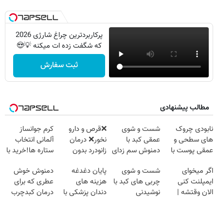
پرکاربردترین چراغ شارژی 2026
که شگفت زده ات میکنه 💡😍
ثبت سفارش
مطالب پیشنهادی
نابودی چروک
شست و شوی
❌قرص‌ و دارو
کرم جوانساز
های سطحی و
عمقی کبد با
نخور❌ درمان
آلمانی انتخاب
عمقی پوست با
دمنوش سم زدای
زانودرد بدون
ستاره ها!خرید با
کرم
گیاهی
قرص
تخفیف
اگر میخوای
شست و شوی
پایان دغدغه
دمنوش خوش
آلمانی(45%تخفیف)
ایمپلنت کنی
چربی های کبد با
هزینه های
عطری که برای
الان وقتشه |
نوشیدنی
دندان پزشکی با
درمان کبدچرب
فقط با ۲۵
گیاهی(55%تخفیف)
پک سفید کننده
معجزه میکنه
میلیون تومان!!!
خانگی