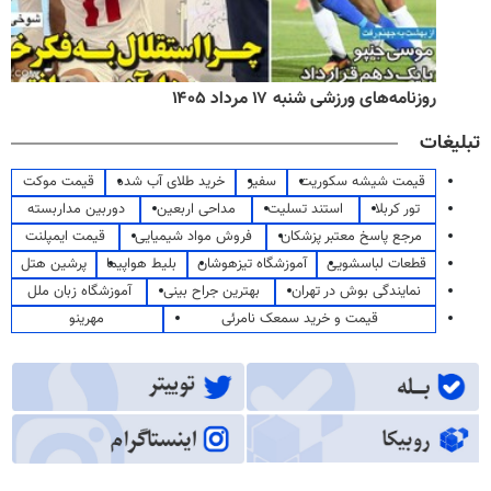
روزنامه‌های ورزشی شنبه ۱۷ مرداد ۱۴۰۵
تبلیغات
قیمت شیشه سکوریت
سفیر
خرید طلای آب شده
قیمت موکت
تور کربلا
استند تسلیت
مداحی اربعین
دوربین مداربسته
مرجع پاسخ معتبر پزشکان
فروش مواد شیمیایی
قیمت ایمپلنت
قطعات لباسشویی
آموزشگاه تیزهوشان
بلیط هواپیما
پرشین هتل
نمایندگی بوش در تهران
بهترین جراح بینی
آموزشگاه زبان ملل
قیمت و خرید سمعک نامرئی
مهرینو