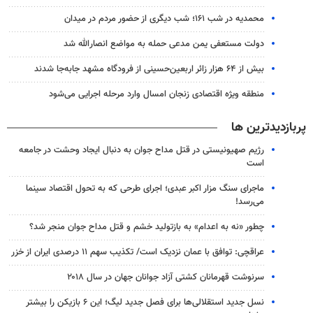
محمدیه در شب ۱۶۱؛ شب دیگری از حضور مردم در میدان
دولت مستعفی یمن مدعی حمله به مواضع انصارالله شد
بیش از ۶۴ هزار زائر اربعین‌حسینی از فرودگاه مشهد جابه‌جا شدند
منطقه ویژه اقتصادی زنجان امسال وارد مرحله اجرایی می‌شود
پربازدیدترین ها
رژیم صهیونیستی در قتل مداح جوان به دنبال ایجاد وحشت در جامعه
است
ماجرای سنگ مزار اکبر عبدی؛ اجرای طرحی که به تحول اقتصاد سینما
می‌رسد!
چطور «نه به اعدام» به بازتولید خشم و قتل مداح جوان منجر شد؟
عراقچی: توافق با عمان نزدیک است/ تکذیب سهم ۱۱ درصدی ایران از خزر
سرنوشت قهرمانان کشتی آزاد جوانان جهان در سال ۲۰۱۸
نسل جدید استقلالی‌ها برای فصل جدید لیگ؛ این ۶ بازیکن را بیشتر