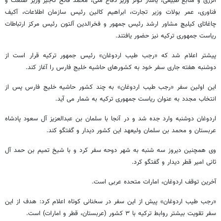
انرژی و منابع طبیعی، یاشار گولر وزیر دفاع ملی، محمد فاتح کاجیر وزیر صنعت و
فناوری، عمر بولات وزیر تجارت، ابراهیم کالین رئیس سازمان اطلاعات، آکیف
چاغاتای کیلیچ مشاور ارشد رئیس‌ جمهور و فخرالدین آلتون رئیس مرکز ارتباطات
ریاست جمهوری ترکیه نیز حضور یافتند.
پیشتر اعلام شد که «رجب طیب اردوغان» رئیس جمهور ترکیه قرار است از
دوشنبه هفته جاری سفر خود به کشورهای حاشیه خلیج فارس را آغاز کند.
این اولین سفر «رجب طیب اردوغان» به چند کشور حاشیه خلیج فارس پس از
انتخاب مجدد به عنوان ریاست جمهوری ترکیه به شمار می‌ آید.
اردوغان دوشنبه وارد جده شد و در آنجا با سلمان بن عبدالعزیز آل سعود پادشاه
عربستان و محمد بن سلمان ولیعهد این کشور دیدار و گفتگو کند.
وی همچنین دیروز سه شنبه به شهر دوحه سفر کرد و با شیخ تمیم بن حمد آل
ثانی امیر قطر دیدار و گفتگو کرد.
آخرین توقف اردوغان، امارات متحده عربی است.
«رجب طیب اردوغان» پیش از این سفر در سخنانی کوتاه اعلام کرد: هدف از این
سفر تقویت بیشتر روابط ترکیه با ۳ کشور (عربستان، قطر و امارات) است.