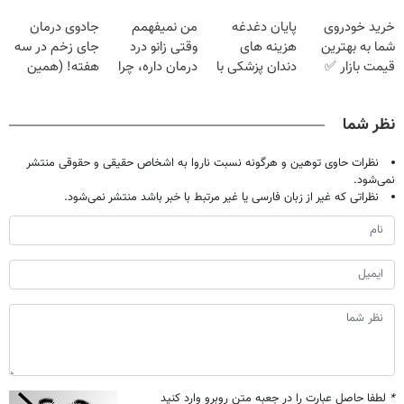
گیاهی
کنی؟ (◂فیلم +
فقط با ۲۵
خرید خودروی
پایان دغدغه
من نمیفهمم
جادوی درمان
◂پرسش‌نامه)
میلیون تومان!!!
شما به بهترین
هزینه های
وقتی زانو درد
جای زخم در سه
قیمت بازار ✅
دندان پزشکی با
درمان داره، چرا
هفته! (همین
پک سفید کننده
دردش رو داری
حالا رایگان
خانگی
تحمل میکنی؟❗
صحبت کنید)
نظر شما
نظرات حاوی توهین و هرگونه نسبت ناروا به اشخاص حقیقی و حقوقی منتشر
نمی‌شود.
نظراتی که غیر از زبان فارسی یا غیر مرتبط با خبر باشد منتشر نمی‌شود.
*
لطفا حاصل عبارت را در جعبه متن روبرو وارد کنید