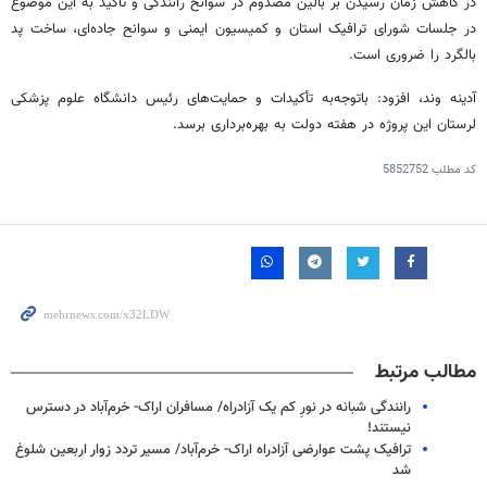
در کاهش زمان رسیدن بر بالین مصدوم در سوانح رانندگی و تأکید به این موضوع
در جلسات شورای ترافیک استان و کمیسیون ایمنی و سوانح جاده‌ای، ساخت
پد
بالگرد را ضروری است.
آدینه
وند
، افزود:
باتوجه‌به
تأکیدات و حمایت‌های رئیس دانشگاه علوم پزشکی
لرستان این پروژه در هفته دولت به بهره‌برداری برسد.
کد مطلب
5852752
مطالب مرتبط
رانندگی شبانه در نورِ کم یک آزادراه/ مسافران اراک- خرم‌آباد در دسترس
نیستند!
ترافیک پشت عوارضی آزادراه اراک- خرم‌آباد/ مسیر تردد زوار اربعین شلوغ
شد