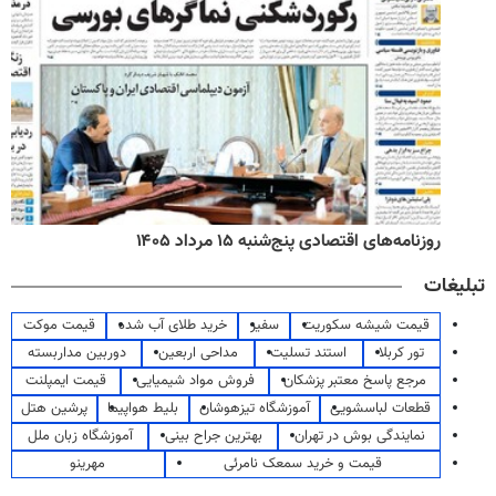
روزنامه‌های اقتصادی پنج‌شنبه ۱۵ مرداد ۱۴۰۵
تبلیغات
قیمت شیشه سکوریت
سفیر
خرید طلای آب شده
قیمت موکت
تور کربلا
استند تسلیت
مداحی اربعین
دوربین مداربسته
مرجع پاسخ معتبر پزشکان
فروش مواد شیمیایی
قیمت ایمپلنت
قطعات لباسشویی
آموزشگاه تیزهوشان
بلیط هواپیما
پرشین هتل
نمایندگی بوش در تهران
بهترین جراح بینی
آموزشگاه زبان ملل
قیمت و خرید سمعک نامرئی
مهرینو