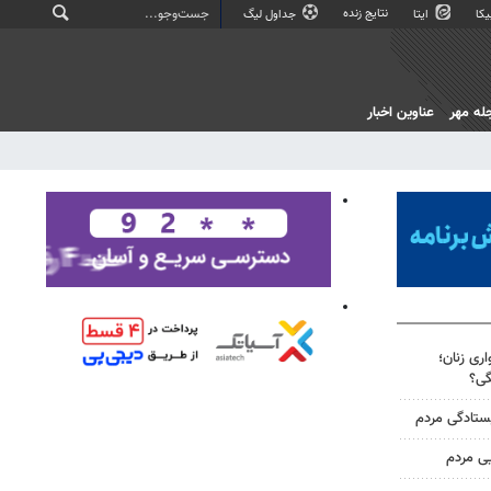
نتایج زنده
کا
ایتا
جداول لیگ
له مهر
عناوین اخبار
ری زنان؛
گی؟
یستادگی مردم
یی مردم