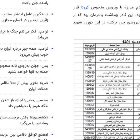
راننده جان باخت
قدم مبارزه با ویروس منحوس
کرونا
قرار
دستگیری عامل انتشار مطالب تو
، این کادر بهداشت و درمان بود که از
زائران اربعین در فضای مجازی
نیروهای جان
برکف
؛ در این دوران شهید
ترامپ: فکر می‌کنم جنگ با ایران
می‌یابد
ترامپ: همه چیز درباره ایران به
خوب پیش می‌رود
یمن: جهان به‌زودی ناله سعودی‌
حمله به آنها خواهد شنید
ضربه مغزی بیش
حملات ایران
محسن رضایی: اجازه باز شدن 
تنگه هرمز را نخواهیم داد
«کشمیری»؛ وقتی برچسب‌سازی
رسانه‌ای را می‌گیرد
امضای توافق دفاعی بین عربستا