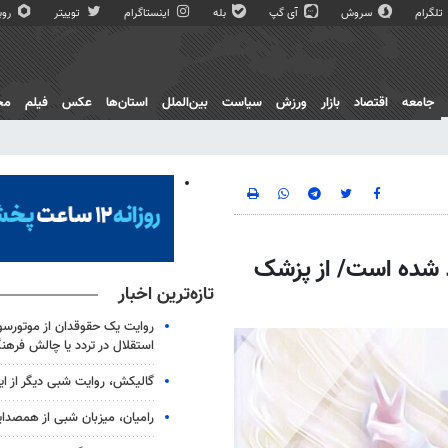
تلگرام
سروش
آی گپ
بله
اینستاگرام
توییتر
روبی
جامعه
اقتصاد
بازار
ورزش
سیاست
بین‌الملل
استان‌ها
عکس
فیلم
مج
 شده است/ از پزشک
تازه‌ترین اخبار
روایت یک حقوقدان از موتورسوا
استقلال در تردد یا چالش فرهن
گالیکش، روایت شبی دیگر از ا
رامیان، میزبان شبی از همصدا