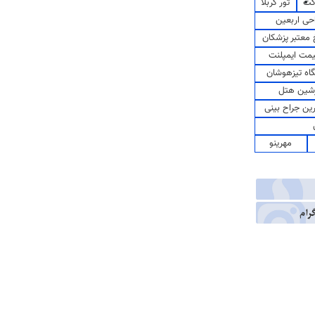
کت
تور کربلا
حی اربعین
معتبر پزشکان
مت ایمپلنت
اه تیزهوشان
شین هتل
رین جراح بینی
مهرینو