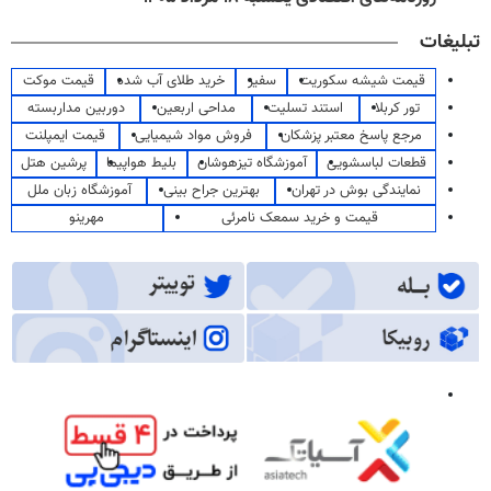
تبلیغات
قیمت شیشه سکوریت
سفیر
خرید طلای آب شده
قیمت موکت
تور کربلا
استند تسلیت
مداحی اربعین
دوربین مداربسته
مرجع پاسخ معتبر پزشکان
فروش مواد شیمیایی
قیمت ایمپلنت
قطعات لباسشویی
آموزشگاه تیزهوشان
بلیط هواپیما
پرشین هتل
نمایندگی بوش در تهران
بهترین جراح بینی
آموزشگاه زبان ملل
قیمت و خرید سمعک نامرئی
مهرینو