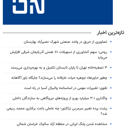
تازه‌ترین اخبار
تصاویری از حریق در واحد صنعتی شهرک نصیرآباد بهارستان
روحی: سهم کشاورزی از تسهیلات ۷۰ همتی آذربایجان شرقی افزایش
می‌یابد
۳ ﺗﺼﻔﻴﻪ‌ﺧﺎﻧﻪ‌ تهران تا پایان تابستان تکمیل و به بهره‌برداری می‌رسند
چطور «باورها» جوهره حیات عارفانه را می‌سازند؟ جایگاه باور آگاهانه
تقوی: تغییرات مهمی در اساسنامه والیبال آسیا در راه است
واگذاری ۳.۱ میلیارد یورو از پروژه‌های نیروگاهی به سازندگان داخلی
پشت پرده تغییر سرمربی تراکتور؛ چه عاملی باعث برکناری محمد ربیعی
شد؟
مشاهده شدن پلنگ ایرانی در منطقه آزاد سالوک خراسان شمالی