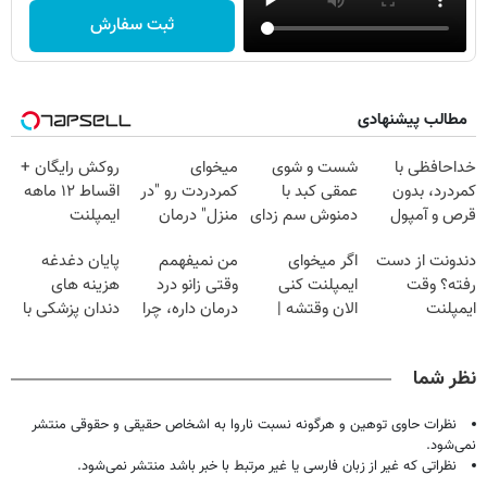
ثبت سفارش
مطالب پیشنهادی
خداحافظی با
شست و شوی
میخوای
روکش رایگان +
کمردرد، بدون
عمقی کبد با
کمردردت رو "در
اقساط ۱۲ ماهه
قرص و آمپول
دمنوش سم زدای
منزل" درمان
ایمپلنت
گیاهی
کنی؟ (◂فیلم +
دندونت از دست
اگر میخوای
من نمیفهمم
پایان دغدغه
◂پرسش‌نامه)
رفته؟ وقت
ایمپلنت کنی
وقتی زانو درد
هزینه های
ایمپلنت
الان وقتشه |
درمان داره، چرا
دندان پزشکی با
دیجیتاله
فقط با ۲۵
دردش رو داری
پک سفید کننده
میلیون تومان!!!
تحمل میکنی؟❗
خانگی
نظر شما
نظرات حاوی توهین و هرگونه نسبت ناروا به اشخاص حقیقی و حقوقی منتشر
نمی‌شود.
نظراتی که غیر از زبان فارسی یا غیر مرتبط با خبر باشد منتشر نمی‌شود.