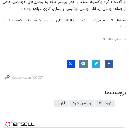
او گفت: «افراد واکسینه نشده با خطر بیشتر
ابتلاء
به بیماری‌های
خودایمنی
خاص
از جمله
آلوپسی
آره
آتا
،
آلوپسی
توتالیس
و بیماری
کرون
مواجه بودند.»
محققان توصیه می‌کنند بهترین محافظت کلی در برابر کووید ۱۹، واکسینه شدن
است.
کد مطلب
5910826
برچسب‌ها
کووید 19
ویروس کرونا
آرتروز