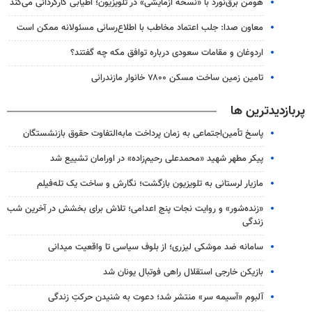
هومن برق‌نورد با «نسخه آزمایشی» در تلویزیون؛ اطیابی کارگردانی می‌کند
معاون صدا: جلب اعتماد مخاطب با اطلاع‌رسانی مسئولانه ممکن است
اردوغان و مقامات سعودی درباره توافق مکه چه گفتند؟
تامین زمین ساخت مسکن ۷۸۰۰ خانوار مازندرانی
پربازدیدترین ها
پاسخ تأمین‌اجتماعی به زمان پرداخت مابه‌التفاوت حقوق بازنشستگان
پیکر مطهر شهید «محمدعلی رحیم‌زاده» در اورامان تشییع شد
مازیار لرستانی به تلویزیون بازگشت؛ نگارش و ساخت یک تله‌فیلم
«زنده‌شور» و روایت نجات پنج اعدامی؛ تلاش برای بخشش در آخرین شب
زندگی
سامانه ضد موشکی لیزری؛ از بلوف سیاسی تا واقعیت میدانی
بازیکن خارجی استقلال راهی فوتبال یونان شد
آلبوم «آسیمه سر» منتشر شد؛ دعوت به شنیدن حرکتِ زندگی