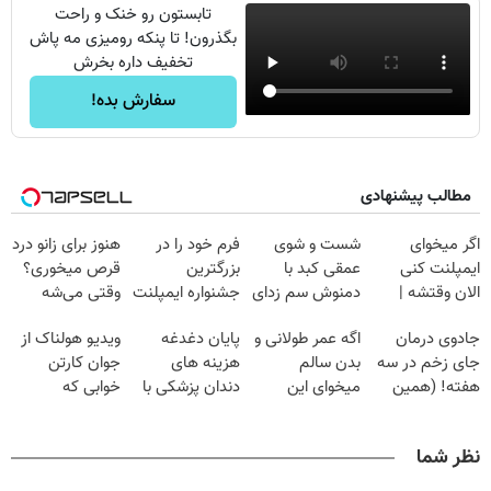
تابستون رو خنک و راحت
بگذرون! تا پنکه رومیزی مه پاش
تخفیف داره بخرش
سفارش بده!
مطالب پیشنهادی
Image failed to
Image failed to
Image failed to
Image failed to
load
load
load
load
اگر میخوای
شست و شوی
فرم خود را در
هنوز برای زانو درد
ایمپلنت کنی
عمقی کبد با
بزرگترین
قرص میخوری؟
الان وقتشه |
دمنوش سم زدای
جشنواره ایمپلنت
وقتی می‌شه
Image failed to
Image failed to
Image failed to
Image failed to
فقط با ۲۵
گیاهی
تهران پر کنید ! |
بدون عمل
load
load
load
load
جادوی درمان
اگه عمر طولانی و
پایان دغدغه
ویدیو هولناک از
میلیون تومان!!!
فقط ۲۵ میلیون
درمانش کرد؟؟؟؟
جای زخم در سه
بدن سالم
هزینه های
جوان کارتن
هفته! (همین
میخوای این
دندان پزشکی با
خوابی که
حالا رایگان
نوشیدنی رو با
پک سفید کننده
میلیاردر شد.
صحبت کنید)
تخفیف بخر
خانگی
آموزش رایگان
نظر شما