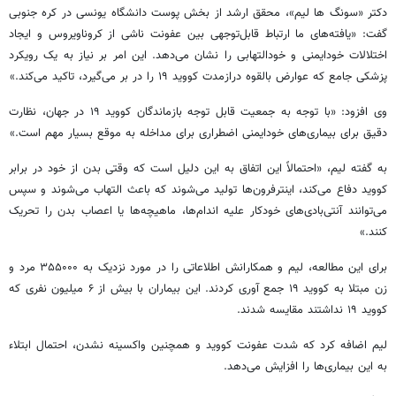
دکتر «
سونگ
ها
لیم
»، محقق ارشد از بخش پوست دانشگاه یونسی در کره جنوبی
گفت: «یافته‌های ما ارتباط قابل‌توجهی بین عفونت ناشی از
کروناویروس
و ایجاد
اختلالات
خودایمنی
و
خودالتهابی
را نشان می‌دهد. این امر بر نیاز به یک رویکرد
پزشکی جامع که عوارض بالقوه درازمدت کووید ۱۹ را در بر می‌گیرد، تاکید می‌کند.»
وی افزود: «با توجه به جمعیت قابل توجه بازماندگان کووید ۱۹ در جهان، نظارت
دقیق برای بیماری‌های
خودایمنی
اضطراری برای مداخله به موقع بسیار مهم است.»
به گفته
لیم
، «احتمالاً این اتفاق به این دلیل است که وقتی بدن از خود در برابر
کووید دفاع می‌کند، اینترفرون‌ها تولید می‌شوند که باعث التهاب می‌شوند و سپس
می‌توانند آنتی‌بادی‌های خودکار علیه اندام‌ها، ماهیچه‌ها یا اعصاب بدن را تحریک
کنند.»
برای این مطالعه،
لیم
و همکارانش اطلاعاتی را در مورد نزدیک به ۳۵۵۰۰۰ مرد و
زن مبتلا به کووید ۱۹ جمع
آوری
کردند. این بیماران با بیش از ۶ میلیون نفری که
کووید ۱۹ نداشتند مقایسه شدند.
لیم
اضافه کرد که شدت عفونت کووید و همچنین واکسینه نشدن، احتمال
ابتلاء
به این بیماری‌ها را افزایش می‌دهد.