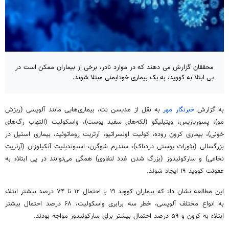
محققان گزارش می دهند که در موارد نادر، برخی از بیماران ممکن است در
پی ابتلا به کووید، به یک بیماری خودایمنی مبتلا شوند.
به گزارش
خبرنگار مهر
به نقل از
مدیسن
نت، بیماری‌هایی مانند
آلوپسی
(ریزش
مو)،
پسوریازیس
،
ویتیلیگو
(لکه‌های سفید پوست)،
واسکولیت
(التهاب رگ‌های
خونی)، بیماری
کرون
روده، کولیت
اولسراتیو
، آرتریت
روماتوئید
، بیماری استیل در
بزرگسالی (
بثورات
پوستی دردناک)، سندرم
شوگرن
،
اسپوندیلیت
آنکیلوزان
(آرتریت
نخاعی) و
سارکوئیدوز
(بزرگ شدن غدد لنفاوی) همگی می‌توانند در پی
ابتلاء
به
عفونت کووید ۱۹ ایجاد شوند.
این مطالعه نشان داد که بیماران کووید ۱۹ با احتمال ۱۲ تا ۷۴ درصد بیشتر
ابتلاء
به انواع مختلف
آلوپسی
، خطر سه برابری
واسکولیت
، ۶۸ درصد احتمال بیشتر
ابتلاء
به
کرون
و ۵۹ درصد احتمال بیشتر برای
سارکوئیدوز
مواجه بودند.