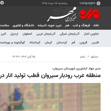
پنجشنبه ۱۵ مرداد ۱۴۰۵
خانه
فرهنگ و ادب
هنر
دين، حوزه، انديشه
دانشگاه و فناوری
سلامت
عناوین اخبار
آذربایجان شرقی
آذربایجان غربی
اصفهان
اردبیل
البرز
فارس
قزوین
قم
کردستان
کرمان
کرمانشاه
کهگیلویه و بویراحمد
استانها
ایلام
۲۵ آبان ۱۴۰۲، ۲۲:۳۹
مدیر جهاد کشاورزی شهرستان سیروان:
منطقه عرب رودبار سیروان قطب تولید انار در