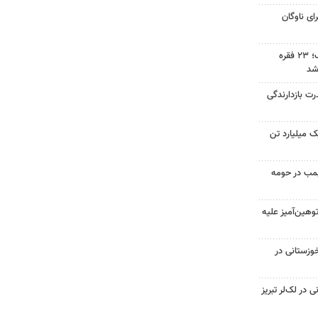
ولانس برای ناوگان
دستگیری سارق حرفه‌ای در اراک؛ ۲۳ فقره
شد
رت بازدارندگی
 میلیارد تن
 بمب در حومه
هین‌آمیز علیه
وزستانی در
در لک‌لر تبریز