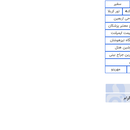
سفیر
کت
تور کربلا
حی اربعین
معتبر پزشکان
مت ایمپلنت
اه تیزهوشان
شین هتل
رین جراح بینی
مهرینو