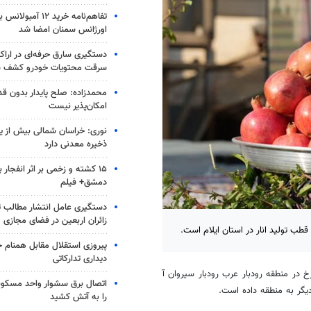
تفاهم‌نامه خرید ۱۲ آمب
اورژانس سمنان امضا شد
سرقت محتویات خودرو کشف 
محمدزاده: صلح پایدار بدون قد
امکان‌پذیر نیست
نوری: خراسان شمالی بیش از یک
ذخیره معدنی دارد
۱۵ کشته و زخمی بر اثر انفجار
دمشق+ فیلم
دستگیری عامل انتشار مطالب تو
زائران اربعین در فضای مجازی
طب تولید انار در استان ایلام است.
پیروزی استقلال مقابل همنام خ
دیداری تدارکاتی
 در منطقه رودبار عرب رودبار سیروان
آ
اتصال برق سشوار واحد مسکونی 
گر به منطقه داده است.
را به آتش کشید