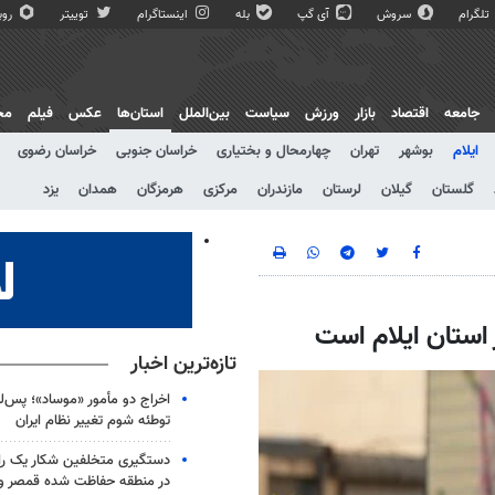
تلگرام
سروش
آی گپ
بله
اینستاگرام
توییتر
روبی
جامعه
اقتصاد
بازار
ورزش
سیاست
بین‌الملل
استان‌ها
عکس
فیلم
مج
ایلام
بوشهر
تهران
چهارمحال و بختیاری
خراسان جنوبی
خراسان رضوی
گلستان
گیلان
لرستان
مازندران
مرکزی
هرمزگان
همدان
یزد
 استان ایلام است
تازه‌ترین اخبار
اخراج دو مأمور «موساد»؛ پس‌
توطئه شوم تغییر نظام ایران
دستگیری متخلفین شکار یک 
در منطقه حفاظت شده قمصر و