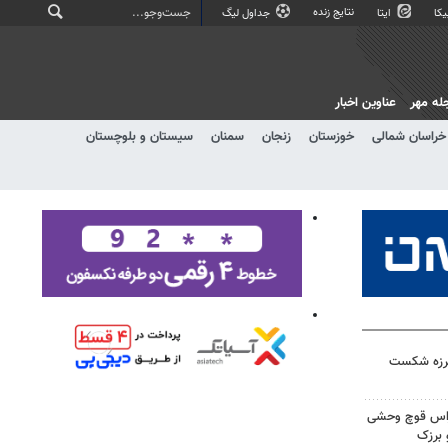
نتایج زنده
کا
ایتا
جداول لیگ
له مهر
عناوین اخبار
خراسان شمالی
خوزستان
زنجان
سمنان
سیستان و بلوچستان
لرزه شکست
راس قوچ وحشی
 برزک