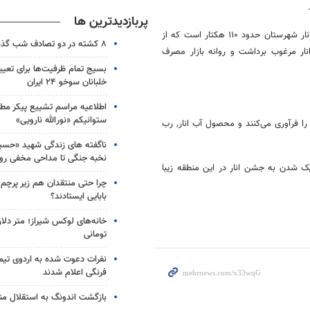
پربازدیدترین ها
مدیر جهاد کشاورزی شهرستان سیروان اضافه کرد: سطح زیر کشت انار باغات انار شهرستان حدود ۱۱۰ هکتار است که از
۸ کشته در دو تصادف شب گذشته
 هزار و ۲۰۰ تن انار مرغوب برداشت و روانه بازار مصرف
بسیج تمام ظرفیت‌ها برای تعی
خلبانان سوخو ۲۴ ایران
اطلاعیه مراسم تشییع پیکر مط
ستوانیکم «نورالله نارویی»
ا فرآوری می‌کنند و محصول آب انار, رب
ناگفته های زندگی شهید «حسین
نخبه جنگی تا مداحی مخفی رو
ک شدن به جشن انار در این منطقه زیبا
چرا حتی منتقدان هم زیر پرچم
بابایی ایستادند؟
خانه‌های لوکس شیراز؛ متر دلار
تومانی
نفرات دعوت شده به اردوی تی
فرنگی اعلام شدند
بازگشت اندونگ به استقلال م