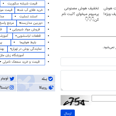
قیمت شیشه سکوریت
انت هوش
تخفیف هوش مصنوعی
خرید طلای آب شده
قیمت مو
ف ویژه!
پرمیوم میخوای ؟ثبت نام
استند تسلیت
مدا
کن👇👇👇
دوربین مداربسته
مرجع پاسخ 
فروش مواد شیمیایی
قی
قطعات لباسشویی
آموزشگ
بلیط هواپیما
پر
نمی‌شود.
نمایندگی بوش در تهران
بهت
آموزشگاه زبان ملل
قیمت و خرید سمعک نامرئی
ارسال