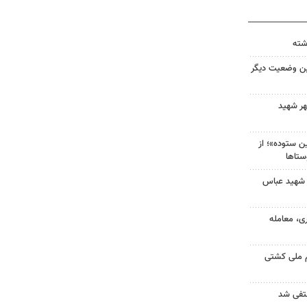
ین وضعیت دیگر
هر شهید
 ستوده»؛ از
ستاها
 شهید عباس
ی، معامله
م ملی کشتی
نتفی شد