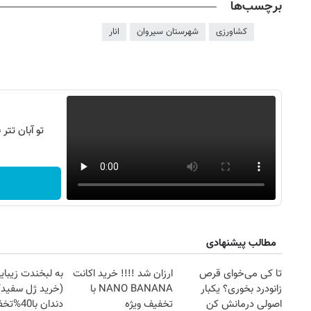
برچسب‌ها
کشاورزی
شهرستان سیروان
انار
تو آبان تت
مطالب پیشنهادی
 ۱۴ مرداد ۱۴۰۵
روزنامه‌های ورزشی پنج‌شنبه ۱۵ مرداد ۱۴۰۵
تا کی می‌خوای قرص
ارزان شد !!!! خرید اکانت
به لبخندت زیبای
زانودرد بخوری؟ یکبار
NANO BANANA با
(خرید ژل سفیدک
اصولی درمانش کن
تخفیف ویژه
دندان با40%تخفیف)