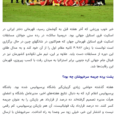
خبر خوب ورزشی که آخر هفته قبل به گوشمان رسید، قهرمانی دختر ایرانی در
اسکیت
فری
استایل
جهانی بود. «رومینا سالک» در رده سنی جوانان مسابقات
اسکیت
فری
استایل
قهرمانی جهان که هم‌اکنون در شانگهای چین در حال برگزاری
است توانست با زمان ۴.۹۸۲ ثانیه مقام اول را از آن خود کند و به مدال طلای
این دوره از مسابقات دست یابد. علاوه بر این، تیم ملی تکواندو کشورمان نیز در
فینال جام جهانی کره جنوبی برابر استرالیا به میدان رفت با کسب پیروزی، قهرمان
این رقابت‌ها شد.
پشت پرده جریمه
سرخپوشان
چه بود؟
هفته گذشته حواشی زیادی گریبان‌گیر باشگاه پرسپولیس شده بود. باشگاه
پرسپولیس اعلام کرد که به دنبال نتایج هفته‌های اخیر، مدیرعامل باشگاه و اعضای
هیأت مدیره تصمیم گرفته‌اند ده درصد از قرارداد هر بازیکن را به عنوان جریمه
کسر کنند. ده درصد قرارداد یک فوتبالیست، آن هم بازیکن پرسپولیس، کم رقمی
نیست و انتشار این خبر، خیلی زود سر
وصدا
به راه انداخت.
سرخپوشان
با ارسال