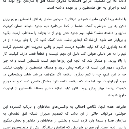
دادند که این تصمیم، در پی اختلافات مدیران شبکه افق با سازمان اوج بوده که
ایده و اجرای به افق فلسطین را بر عهده داشته است.
با ادامه پیدا کردن ماجرا، «مهدی عرفاتی» سردبیر سابق به افق فلسطین برای پایان
دادن به این حواشی، گفت: «شما از کجا می‌دانید تیم جدید نتواند همان کیفیت
سابق را داشته باشد؟ شاید تیم جدید حتی بهتر از ما بتواند با مخاطب ارتباط بگیرد
و پربارتر هم شود. ان‌شاءالله
اینطور
باشد. شما کمک کنید کار را جلو ببرند.» او در
ادامه یادآوری کرد که نباید حاشیه درست کنیم و وقتی مدیریت افق تصمیم گرفت
تیم را به هر دلیلی عوض کند دلیل آن مهم نیست و قطعاً قصد دارند کیفیت کار
را بالا ببرند. او متذکر شد که آنچه این روزها مهم است فلسطین است و نه چیز
دیگری: «مهم این است که برنامه پیش برود و مسئله فلسطین از اولویت نیفتد.
چه با این تیم، چه با تیم دیگری. برنامه اگر متوقف می‌شد شاید ریشه‌یابی در
مورد آن اولویت بود اما حالا که برنامه ادامه دارد مشکل خاصی نیست و امیدوارم
کیفیت برنامه بهتر پیش برود. الان نباید اجازه دهیم مسئله فلسطین از اولویت
خارج شود.»
علیرغم همه اینها، نگاهی اجمالی به واکنش‌های مخاطبان و بازتاب گسترده این
حواشی، می‌تواند حاکی از آن باشد که تصمیم مدیران شبکه افق لطمه‌ای به
سازمان صدا و سیما وارد کرده است و بخشی از مخاطبان را دلخور و بخش دیگری
را پس زده است. آن هم در شرایطی که افزایش بینندگان یکی از دغدغه‌های اصلی