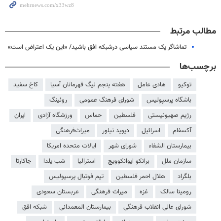
مطالب مرتبط
تماشاگر یک مستند سیاسی درشبکه افق باشید/ «این یک اعتراض است»
برچسب‌ها
توکیو
هادی عامل
هفته پنجم لیگ قهرمانان آسیا
کاخ سفید
باشگاه پرسپولیس
شورای فرهنگ عمومی
روئینگ
رژیم صهیونیستی
فلسطین
حماس
ورزشگاه آزادی
ایران
آکسفام
اسرائیل
دیوید تیلور
میراث‌فرهنگی
بیمارستان الشفاء
شورای شهر
ایالات متحده امریکا
سازمان ملل
برانکو ایوانکوویچ
استرالیا
شب یلدا
جاکارتا
بلگراد
هلال احمر فلسطین
تیم فوتبال پرسپولیس
رومینا سالک
غزه
میراث فرهنگی
عربستان سعودی
شورای عالی انقلاب فرهنگی
بیمارستان المعمدانی
شبکه افق