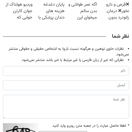
❌قرص‌ و دارو
اگه عمر طولانی و
پایان دغدغه
ویدیو هولناک از
میلیون تومان!!!
فقط ۲۵ میلیون
الان ثبت نام کن
نخور❌ درمان
بدن سالم
هزینه های
جوان کارتن
زانودرد بدون
میخوای این
دندان پزشکی با
خوابی که
قرص
نوشیدنی رو با
پک سفید کننده
میلیاردر شد.
تخفیف بخر
خانگی
آموزش رایگان
نظر شما
نظرات حاوی توهین و هرگونه نسبت ناروا به اشخاص حقیقی و حقوقی منتشر
نمی‌شود.
نظراتی که غیر از زبان فارسی یا غیر مرتبط با خبر باشد منتشر نمی‌شود.
*
لطفا حاصل عبارت را در جعبه متن روبرو وارد کنید