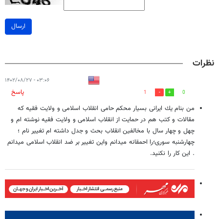
ارسال
نظرات
۰۳:۰۶ - ۱۴۰۲/۰۸/۲۷
پاسخ
1
0
من بنام يك ايرانى بسيار محكم حامى انقلاب اسلامى و ولايت فقيه كه
مقالات و كتب هم در حمايت از انقلاب اسلامى و ولايت فقيه نوشته ام و
چهل و چهار سال با مخالفين انقلاب بحث و جدل داشته ام تغيير نام ؛
چهارشنبه سورى؛را احمقانه ميدانم واين تغيير بر ضد انقلاب اسلامى ميدانم
. اين كار را نكنيد.