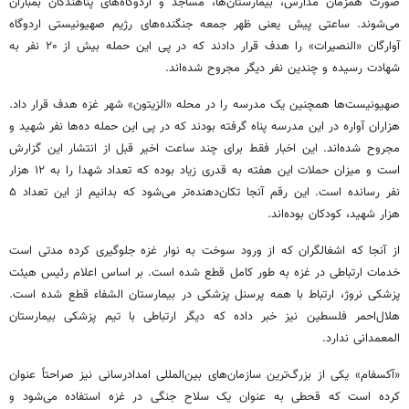
صورت همزمان مدارس، بیمارستان‌ها، مساجد و اردوگاه‌های پناهندگان بمباران
می‌شوند. ساعتی پیش یعنی ظهر جمعه جنگنده‌های رژیم صهیونیستی اردوگاه
آوارگان «
النصیرات
» را هدف قرار دادند که در پی این حمله بیش از ۲۰ نفر به
شهادت رسیده و چندین نفر دیگر مجروح شده‌اند.
صهیونیست‌ها همچنین یک مدرسه را در محله «
الزیتون
» شهر غزه هدف قرار داد.
هزاران آواره در این مدرسه پناه گرفته بودند که در پی این حمله ده‌ها نفر شهید و
مجروح شده‌اند. این اخبار فقط برای چند ساعت اخیر قبل از انتشار این گزارش
است و میزان حملات این هفته به قدری زیاد بوده که تعداد شهدا را به ۱۲ هزار
نفر رسانده است. این رقم آنجا تکان‌دهنده‌تر می‌شود که بدانیم از این تعداد ۵
هزار شهید، کودکان بوده‌اند.
از آنجا که اشغالگران که از ورود سوخت به نوار غزه جلوگیری کرده مدتی است
خدمات ارتباطی در غزه به طور کامل قطع شده است. بر اساس اعلام رئیس هیئت
پزشکی نروژ، ارتباط با همه پرسنل پزشکی در بیمارستان
الشفاء
قطع شده است.
هلال‌احمر فلسطین نیز خبر داده که دیگر ارتباطی با تیم پزشکی بیمارستان
المعمدانی
ندارد.
«
آکسفام
»
یکی از بزرگ‌ترین سازمان‌های بین‌المللی امدادرسانی
نیز صراحتاً عنوان
کرده است که قحطی به عنوان یک سلاح جنگی در غزه استفاده می‌شود و