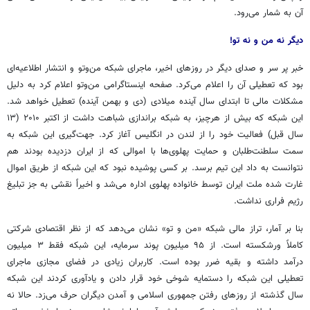
آن به شمار می‌رود.
دیگر نه من و نه تو!
خبر پر سر و صدای دیگر در روزهای اخیر، ماجرای شبکه
من‌وتو
و انتشار اطلاعیه‌ای
بود که تعطیلی آن را اعلام می‌کرد. صفحه اینستاگرامی
من‌وتو
اعلام کرد به دلیل
مشکلات مالی تا ابتدای سال آینده میلادی (دی و بهمن آینده) تعطیل خواهد شد.
این شبکه که بیش از
هرچیز
، به شبکه براندازی شباهت داشت از اکتبر ۲۰۱۰ (۱۳
سال قبل) فعالیت خود را از لندن در انگلیس آغاز کرد. جهت‌گیری این شبکه به
سمت سلطنت‌طلبان و حمایت پهلوی‌ها با اموالی که از ایران دزدیده بودند هم
نتوانست به داد این تیم برسد. بر کسی پوشیده نبود که این شبکه از طریق اموال
غارت شده ملت ایران توسط خانواده پهلوی اداره می‌شد و اخیراً نقشی به جز تبلیغ
رژیم فراری نداشت.
بنا بر آمار، تراز مالی شبکه «من و تو» نشان می‌دهد که از نظر اقتصادی شرکتی
کاملاً ورشکسته است. از ۹۵ میلیون پوند سرمایه، این شبکه فقط ۳ میلیون
درآمد داشته و بقیه ضرر بوده است. کاربران زیادی در فضای مجازی ماجرای
تعطیلی این شبکه را دستمایه شوخی خود قرار دادن و یادآوری کردند این شبکه
سال گذشته از روزهای رفتن جمهوری اسلامی و آمدن دیگران حرف می‌زد. حالا نه