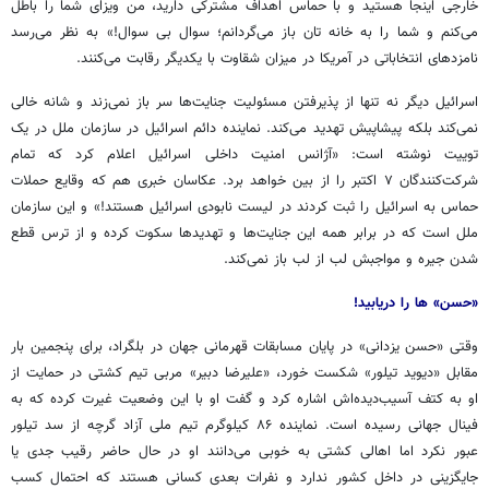
خارجی اینجا هستید و با حماس اهداف مشترکی دارید، من ویزای شما را باطل
می‌کنم و شما را به خانه
تان
باز می‌گردانم؛ سوال بی سوال!» به نظر می‌رسد
نامزدهای انتخاباتی در آمریکا در میزان شقاوت با یکدیگر رقابت می‌کنند.
اسرائیل دیگر نه تنها از پذیرفتن مسئولیت جنایت‌ها سر باز نمی‌زند و شانه خالی
نمی‌کند بلکه پیشاپیش تهدید می‌کند. نماینده دائم اسرائیل در سازمان ملل در یک
توییت
نوشته است: «آژانس امنیت داخلی اسرائیل اعلام کرد که تمام
شرکت‌کنندگان ۷ اکتبر را از بین خواهد برد. عکاسان خبری هم که وقایع حملات
حماس به اسرائیل را ثبت کردند در لیست نابودی اسرائیل هستند!» و این سازمان
ملل است که در برابر همه این جنایت‌ها و تهدیدها سکوت کرده و از ترس قطع
شدن جیره و مواجبش لب از لب باز نمی‌کند.
«حسن» ها را دریابید!
وقتی «حسن یزدانی» در پایان مسابقات قهرمانی جهان در بلگراد، برای پنجمین بار
مقابل «دیوید تیلور» شکست خورد، «علیرضا دبیر» مربی تیم کشتی در حمایت از
او به کتف آسیب‌دیده‌اش اشاره کرد و گفت او با این وضعیت غیرت کرده که به
فینال جهانی رسیده است. نماینده ۸۶ کیلوگرم تیم ملی آزاد گرچه از سد تیلور
عبور نکرد اما اهالی کشتی به خوبی می‌دانند او در حال حاضر رقیب جدی یا
جایگزینی در داخل کشور ندارد و نفرات بعدی کسانی هستند که احتمال کسب