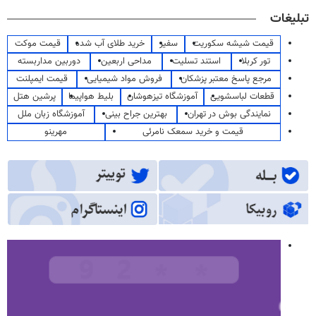
تبلیغات
قیمت شیشه سکوریت
سفیر
خرید طلای آب شده
قیمت موکت
تور کربلا
استند تسلیت
مداحی اربعین
دوربین مداربسته
مرجع پاسخ معتبر پزشکان
فروش مواد شیمیایی
قیمت ایمپلنت
قطعات لباسشویی
آموزشگاه تیزهوشان
بلیط هواپیما
پرشین هتل
نمایندگی بوش در تهران
بهترین جراح بینی
آموزشگاه زبان ملل
قیمت و خرید سمعک نامرئی
مهرینو