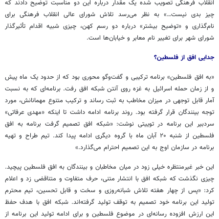
انقلاب فرهنگی تصویب شده یک مقدار درباره این دو مناسبت توضیح دادند که
چیز بدی نیست…» به نظر می‌رسد تلاش شورای عالی انقلاب فرهنگی برای
نام‌گذاری و «توضیح بیشتر» درباره دو رسم کهن، چیزی شبیه اقدام تأثیرگذار
شورای شهر برای تغییر نام معابر و خیابان‌ها است.
جدایی افق از فلسطین؟
«به افق فلسطین» برنامه ترکیبی و گفت‌وگو محوری بود که از حدود یک ماه پیش
و از زمان حمله اسرائیل به غزه روی آنتن شبکه افق رفت. برنامه‌ای که به نسبت
آمار قابل توجهی در میزان مخاطب به ثبت رساند و ترکیب متنوع مهمانانش، مورد
توجه بینندگان قرار گرفته بود. روند برنامه ادامه داشت تا اینکه «مهدی عرفاتی»
سردبیر این برنامه در توییتی نوشت: «شبکه افق تصمیم گرفت برنامه به افق
فلسطین از شنبه ۲۰ آبان ماه با گروه دیگری ادامه پیدا کند. تیم طراح و تهیه
برنامه در سازمان اوج به این تصمیم احترام می‌گذارد.»
این خبر غیرمنتظره خیلی زود در میان مخاطبان و بینندگان به افق فلسطین پیچید.
چیزی نگذشت که شبکه افق با انتشار متنی، حرف متفاوت و متناقضی زد و اعلام
کرد: «پس از چهار هفته تلاش شبانه‌روزی و سخت و قابل تحسین، تیم محترم
تولید این برنامه خود تصمیم به توقف تولید گرفته‌اند. شبکه افق با هدف حفظ
این ارزش افزوده رسانه‌ای در موضوع فلسطین و برای ادامه تولید این برنامه از