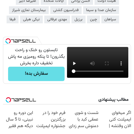
هیئت دولت
حسن یزدانی
ایالات متحده
علیرضا دبیر
سازمان صدا و سیما
فدراسیون کشتی
بیمارستان نمازی شیراز
سپاهان
چین
برزیل
مهدی عرفاتی
نیکی هیلی
فیفا
تابستون رو خنک و راحت
بگذرون! تا پنکه رومیزی مه پاش
تخفیف داره بخرش
سفارش بده!
مطالب پیشنهادی
اگر میخوای
شست و شوی
فرم خود را در
این دوره رو
ایمپلنت کنی
عمقی کبد با
بزرگترین
نبینی، تا 5 سال
الان وقتشه |
دمنوش سم زدای
جشنواره ایمپلنت
دیگه هم فقیر
فقط با ۲۵
گیاهی
تهران پر کنید ! |
می‌مونی! همین