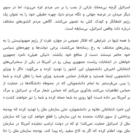
اسرائیل گرچه بی‌محابا، بارانی از بمب را بر سر مردم غزه می‌ریزد، اما در سوی
دیگر میدان در عرصه جهانی و نگاه مردم دنیا، چهره حقیقی خود را به عنوان یک
رژیم اشغالگر و کودک کش به تصویر می‌کشد. آگاهی مردم کشورهای مختلف
درباره ذات واقعی اسرائیل، بی‌سابقه است.
با همه اینها در شرایطی که افکار عمومی در جهان، نفرت از رژیم صهیونیستی را به
روش‌های مختلف به رخ رسانه‌ها می‌کشند، برخی دولت‌ها و چهره‌های سیاسی
خود حاضر نیستند دست از منافع خود بکشند. «نیکی
هیلی
» نامزد جمهوری
خواهان در انتخابات ریاست جمهوری پیش رو در آمریکا در یکی از سخنرانی‌های
انتخاباتی اخیرش دانشجویان این کشور را تهدید کرده و می‌گوید: «اگر با ویزای
دانشجویی اینجا هستید و طرفدار حماس هستید ویزای شما را باطل کرده و شما
را پس می‌فرستم. به تمام دانشجویانی که در محوطه دانشگاه‌ها در حمایت از
حماس تظاهرات می‌کنند یادآوری می‌کنم که حماس شعار مرگ بر اسرائیل و مرگ
بر آمریکا سر داده است؛ آنها روزی به شما حمله کرده و شما را نیز خواهند کشت.»
این نامزد انتخاباتی علاوه بر دانشجویان، حتی سازمان ملل را تهدید کرده که بودجه
پرداختی از سوی ایالات متحده به این سازمان را قطع خواهد کرد چرا که سازمان
ملل از اسرائیل حمایت نمی‌کند! او که در دولت ترامپ نماینده آمریکا در سازمان
ملل بود، اعلام کرده که اگر به کاخ سفید راه پیدا کند، بودجه سازمان ملل را «تا