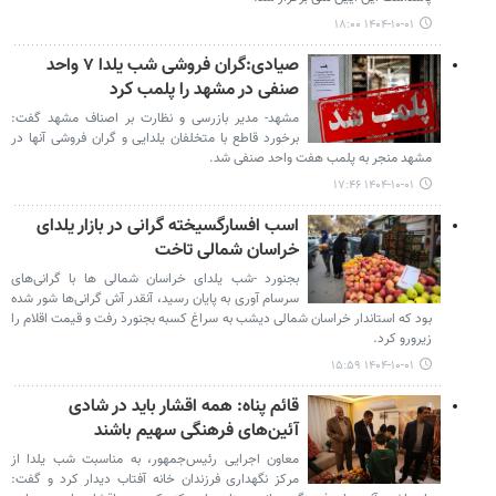
۱۴۰۴-۱۰-۰۱ ۱۸:۰۰
صیادی:گران فروشی شب یلدا ۷ واحد
صنفی در مشهد را پلمب کرد
مشهد- مدیر بازرسی و نظارت بر اصناف مشهد گفت:
برخورد قاطع با متخلفان یلدایی و گران فروشی آنها در
مشهد منجر به پلمب هفت واحد صنفی شد.
۱۴۰۴-۱۰-۰۱ ۱۷:۴۶
اسب افسارگسیخته گرانی در بازار یلدای
خراسان شمالی تاخت
بجنورد -شب یلدای خراسان شمالی ها با گرانی‌های
سرسام آوری به پایان رسید، آنقدر آش گرانی‌ها شور شده
بود که استاندار خراسان شمالی دیشب به سراغ کسبه بجنورد رفت و قیمت اقلام را
زیرورو کرد.
۱۴۰۴-۱۰-۰۱ ۱۵:۵۹
قائم پناه: همه اقشار باید در شادی
آئین‌های فرهنگی سهیم باشند
معاون اجرایی رئیس‌جمهور، به مناسبت شب یلدا از
مرکز نگهداری فرزندان خانه آفتاب دیدار کرد و گفت: