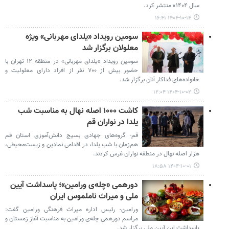
سال ۱۴۰۴» منتشر کرد.
۱۴۰۴-۱۰-۱۴ ۱۶:۴۱
سومین رویداد «یلدای مهربانی» ویژه
معلولان برگزار شد
سومین رویداد «یلدای مهربانی» در منطقه ۱۲ تهران با
حضور بیش از ۷۰۰ نفر از افراد دارای معلولیت و
خانواده‌های فداکار آنان برگزار شد.
۱۴۰۴-۱۰-۰۲ ۱۲:۰۴
کاشت ۱۰۰۰ اصله نهال به مناسبت شب
یلدا در نواران قم
قم- گروه‌های جهادی بسیج دانش‌آموزی استان قم
هم‌زمان با شب یلدا، در اقدامی نمادین و زیست‌محیطی،
هزار اصله نهال در منطقه نواران غرس کردند.
۱۴۰۴-۱۰-۰۱ ۱۸:۵۸
دورهمی «چله‌ی ورامین»؛ پاسداشت آیین
ملی و میراث ناملموس ایران
ورامین- رئیس اداره میراث فرهنگی ورامین گفت:
مراسم دورهمی چله‌ی ورامین به مناسبت آغاز زمستان و
پاسداشت این آیین ملی برگزار شد.