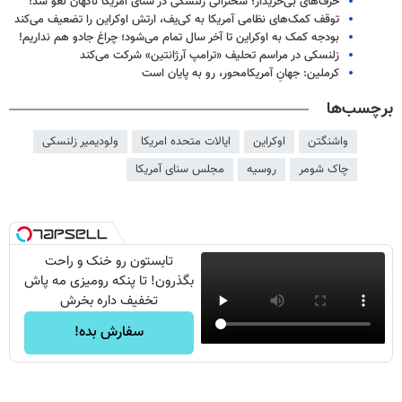
حرف‌های بی‌خریدار؛ سخنرانی زلنسکی در سنای آمریکا ناگهان لغو شد!
توقف کمک‌های نظامی آمریکا به کی‌یف، ارتش اوکراین را تضعیف می‌کند
بودجه کمک به اوکراین تا آخر سال تمام می‌شود؛ چراغ جادو هم نداریم!
زلنسکی در مراسم تحلیف «ترامپ آرژانتین» شرکت می‌کند
کرملین: جهانِ آمریکامحور، رو به پایان است
برچسب‌ها
واشنگتن
اوکراین
ایالات متحده امریکا
ولودیمیر زلنسکی
چاک شومر
روسیه
مجلس سنای آمریکا
تابستون رو خنک و راحت
بگذرون! تا پنکه رومیزی مه پاش
تخفیف داره بخرش
سفارش بده!