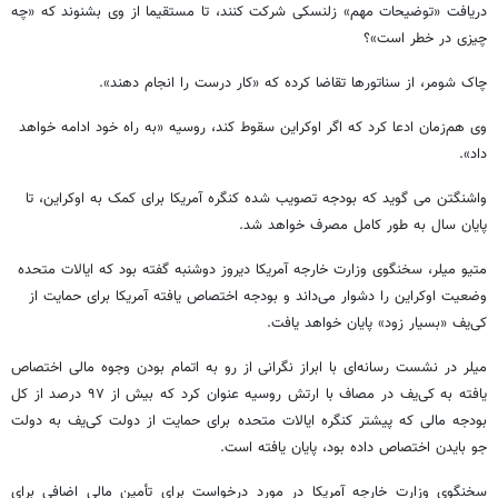
دریافت «توضیحات مهم» زلنسکی شرکت کنند، تا مستقیما از وی بشنوند کە «چه
چیزی در خطر است»؟
چاک شومر، از سناتورها تقاضا کردە کە «کار درست را انجام دهند».
وی هم‌زمان ادعا کرد کە اگر اوکراین سقوط کند، روسیه «به راه خود ادامە خواهد
داد».
واشنگتن می‌ گوید کە بودجه تصویب شدە کنگرە آمریکا برای کمک به اوکراین، تا
پایان سال به طور کامل مصرف خواهد شد.
متیو میلر، سخنگوی وزارت خارجه آمریکا دیروز دوشنبه گفته بود که ایالات متحده
وضعیت اوکراین را دشوار می‌داند و بودجه اختصاص یافته آمریکا برای حمایت از
کی‌یف «بسیار زود» پایان خواهد یافت.
میلر در نشست رسانه‌ای با ابراز نگرانی از رو به اتمام بودن وجوه مالی اختصاص
یافته به کی‌یف در مصاف با ارتش روسیه عنوان کرد که بیش از ۹۷ درصد از کل
بودجه مالی که پیشتر کنگره ایالات متحده برای حمایت از دولت کی‌یف به دولت
جو بایدن اختصاص داده بود، پایان یافته است.
سخنگوی وزارت خارجه آمریکا در مورد درخواست برای تأمین مالی اضافی برای