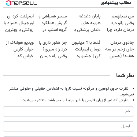
مطالب پیشنهادی
من نمیفهمم
پایان دغدغه
مسیر همراهی و
ایمپلنت کره ای
وقتی زانو درد
هزینه های
گزارش عملکرد
اورجینال همراه با
درمان داره، چرا
دندان پزشکی با
گروه اسنپ در
روکش با بهترین
دردش رو داری
پک سفید کننده
۱۴۰۴
قیمت✅
جادوی درمان
فقط با ؟ میلیون
چرا هنوز داری با
ویدیو هولناک از
تحمل میکنی؟❗
خانگی
جای زخم در سه
تومان ایمپلنت
درد راه میری؟
جوان کارتن
هفته! (همین
کن | جشنواره
وقتی راه درمان
خوابی که
حالا رایگان
تموم نشه !!!
جلو پاته!
میلیاردر شد.
صحبت کنید)
آموزش رایگان
نظر شما
نظرات حاوی توهین و هرگونه نسبت ناروا به اشخاص حقیقی و حقوقی منتشر
نمی‌شود.
نظراتی که غیر از زبان فارسی یا غیر مرتبط با خبر باشد منتشر نمی‌شود.