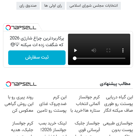
انتخابات مجلس شورای اسلامی
رای اولی ها
صندوق رای
پرکاربردترین چراغ شارژی 2026
که شگفت زده ات میکنه 💡😍
ثبت سفارش
مطالب پیشنهادی
این گیاه دریایی
کرم جوانساز
این کرم
روند پیری رو با
پوستت رو طوری
آلمانی انتخاب
ضدچروک غذای
این روش گیاهی
صاف میکنه انگار
ستاره ها!خرید با
پوستت رو تامین
معکوس کن
20سال جوون
تخفیف
میکنه (خرید با
جوانسازی طبیعی
جوانساز جلبک
لینک خرید بمب
کرم جوانساز
شدی🔥
40%تخفیف)
پوست بدون
آبرسانی قوی
جوانساز 2026!
جلبک، هدیه