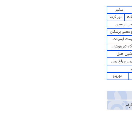
سفیر
کت
تور کربلا
حی اربعین
معتبر پزشکان
مت ایمپلنت
اه تیزهوشان
شین هتل
رین جراح بینی
مهرینو