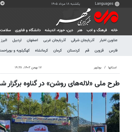
یکشنبه ۱۸ مرداد ۱۴۰۵
خانه
فرهنگ و ادب
هنر
دين، حوزه، انديشه
دانشگاه و فناوری
سلامت
عناوین اخبار
آذربایجان شرقی
آذربایجان غربی
اصفهان
اردبیل
البرز
فارس
قزوین
قم
کردستان
کرمان
کرمانشاه
کهگیلویه و بویراحمد
استانها
بوشهر
۱۷ بهمن ۱۴۰۲، ۱۹:۲۸
طرح ملی «لاله‌های روشن» در گناوه برگزار شد