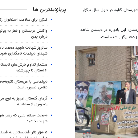
پربازدیدترین ها
ین راستا این ویژه برنامه در تمامی ۱۵۶ آموزشگاه شهرستان گناوه در طول سال برگزار
کلاژن برای سلامت استخوان زن
تان، این یادواره در دبستان شاهد
واکنش عربستان و قطر به بیانی
درباره یمن
ده» برگزار شده است.
سالروز شهادت شهید محمد ناص
شهدای دیپلمات نامگذاری شود
هشدار تداوم بارش‌های تابستان
۴ استان تا چهارشنبه
دیپلماسی با عربستان نتیجه‌
نظامی ضروری است
گرمای گلستان امروز به اوج می‌ر
رعدوبرق از سه‌شنبه
«حجت خدا»، لقبی که رهبر شهی
شهید بخشید
۵ هزار زائر افغانستانی به قصد