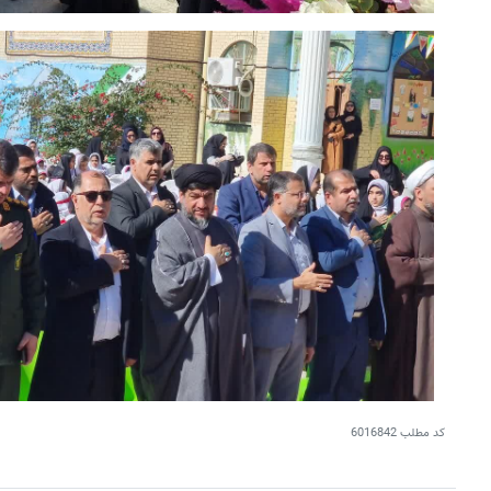
کد مطلب
6016842