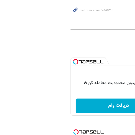
ر بدون محدودیت معامله کن🔥
دریافت وام