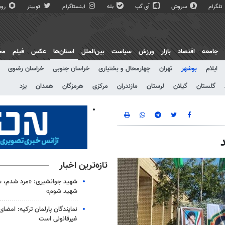
تلگرام
سروش
آی گپ
بله
اینستاگرام
توییتر
روبی
جامعه
اقتصاد
بازار
ورزش
سیاست
بین‌الملل
استان‌ها
عکس
فیلم
مج
ایلام
بوشهر
تهران
چهارمحال و بختیاری
خراسان جنوبی
خراسان رضوی
گلستان
گیلان
لرستان
مازندران
مرکزی
هرمزگان
همدان
یزد
تازه‌ترین اخبار
شهید جوانشیری: «مرد شدم، ش
شهید شوم»
نمایندگان پارلمان ترکیه: امضا
غیرقانونی است