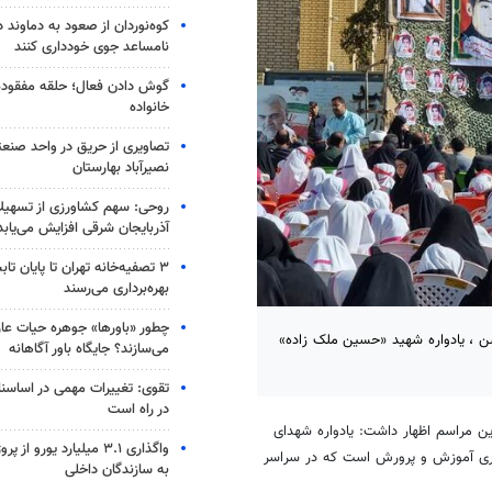
کوه‌نوردان از صعود به دماوند د
نامساعد جوی خودداری کنند
گوش دادن فعال؛ حلقه مفقوده ا
خانواده
تصاویری از حریق در واحد صن
نصیرآباد بهارستان
آذربایجان شرقی افزایش می‌یابد
۳ ﺗﺼﻔﻴﻪ‌ﺧﺎﻧﻪ‌ تهران تا پایان ت
بهره‌برداری می‌رسند
چطور «باورها» جوهره حیات عارف
شن ، یادواره شهید «حسین ملک زاده»
می‌سازند؟ جایگاه باور آگاهانه
تقوی: تغییرات مهمی در اساسنام
در راه است
ن مراسم اظهار داشت: یادواره شهدای
واگذاری ۳.۱ میلیارد یورو 
ری آموزش و پرورش است که در سراسر
به سازندگان داخلی