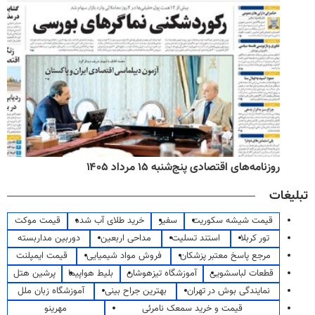
روزنامه‌های اقتصادی پنج‌شنبه ۱۵ مرداد ۱۴۰۵
تبلیغات
قیمت شیشه سکوریت
سفیر
خرید طلای آب شده
قیمت موکت
تور کربلا
استند تسلیت
مداحی اربعین
دوربین مداربسته
مرجع پاسخ معتبر پزشکان
فروش مواد شیمیایی
قیمت ایمپلنت
قطعات لباسشویی
آموزشگاه تیزهوشان
بلیط هواپیما
پرشین هتل
نمایندگی بوش در تهران
بهترین جراح بینی
آموزشگاه زبان ملل
قیمت و خرید سمعک نامرئی
مهرینو