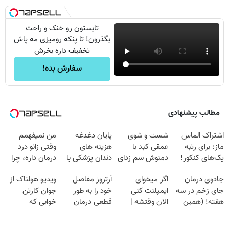
تابستون رو خنک و راحت
بگذرون! تا پنکه رومیزی مه پاش
تخفیف داره بخرش
سفارش بده!
مطالب پیشنهادی
اشتراک الماس
شست و شوی
پایان دغدغه
من نمیفهمم
ماز: برای رتبه
عمقی کبد با
هزینه های
وقتی زانو درد
یک‌های کنکور!
دمنوش سم زدای
دندان پزشکی با
درمان داره، چرا
گیاهی
پک سفید کننده
دردش رو داری
جادوی درمان
اگر میخوای
آرتروز مفاصل
ویدیو هولناک از
خانگی
تحمل میکنی؟❗
جای زخم در سه
ایمپلنت کنی
خود را به طور
جوان کارتن
هفته! (همین
الان وقتشه |
قطعی درمان
خوابی که
حالا رایگان
فقط با ۲۵
کنید!
میلیاردر شد.
صحبت کنید)
میلیون تومان!!!
◗پرسش‌نامه◖
آموزش رایگان