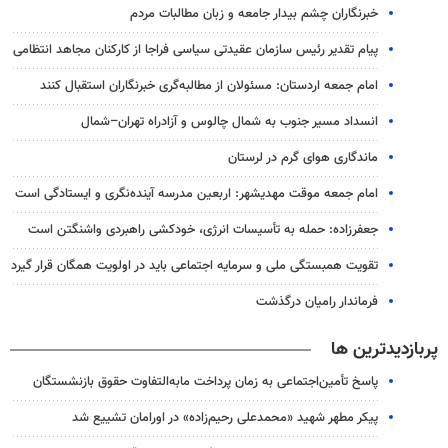
خبرنگاران چشم بیدار جامعه و زبان مطالبات مردم
پیام تقدیر رئیس سازمان عقیدتی سیاسی فراجا از کارکنان مجاهد انتظامی
امام جمعه اردستان: مسئولان از مطالبه‌گری خبرنگاران استقبال کنند
انسداد مسیر جنوب به شمال چالوس و آزادراه تهران–شمال
ماندگاری هوای گرم در لرستان
امام جمعه موقت مهدیشهر: اربعین مدرسه آینده‌نگری و ایستادگی است
جعفرزاده: حمله به تأسیسات انرژی، خودکشی راهبردی واشنگتن است
تقویت همبستگی ملی و سرمایه اجتماعی باید در اولویت همگان قرار گیرد
فرماندار رامیان درگذشت
پربازدیدترین ها
پاسخ تأمین‌اجتماعی به زمان پرداخت مابه‌التفاوت حقوق بازنشستگان
پیکر مطهر شهید «محمدعلی رحیم‌زاده» در اورامان تشییع شد