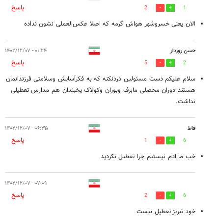
پاسخ
2
1
الان یعنی خسروشهر هواش گرمه که اصلا عکس‌العملی نشون نداده
حسن روزدار
۰۱:۲۴ - ۱۴۰۲/۱۲/۰۷
پاسخ
5
2
سلام علیکم دست مسئولین دردنکنه که به فکرآسایش وسلامتی فرزندانمان
هستند دوران محصلی مابرف وبوران وکولاک یخبندان هم مدارس تعطیلی
نداشت.
فاط
۰۶:۳۵ - ۱۴۰۲/۱۲/۰۷
پاسخ
1
6
خب ما ادم نیستیم چرا تعطیل نکردید
۰۷:۰۹ - ۱۴۰۲/۱۲/۰۷
پاسخ
2
6
خود تبریز تعطیل نیست