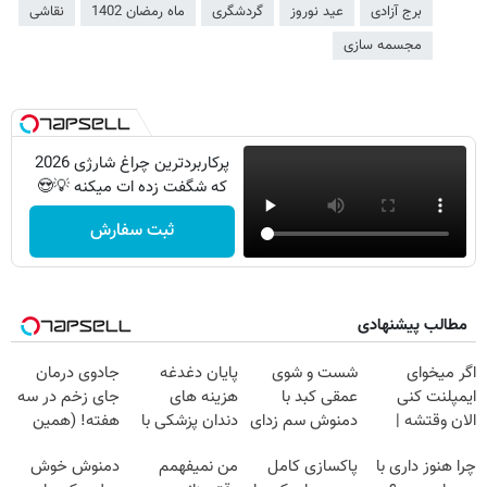
برج آزادی
عید نوروز
گردشگری
ماه رمضان 1402
نقاشی
مجسمه سازی
پرکاربردترین چراغ شارژی 2026
که شگفت زده ات میکنه 💡😍
ثبت سفارش
مطالب پیشنهادی
اگر میخوای
شست و شوی
پایان دغدغه
جادوی درمان
ایمپلنت کنی
عمقی کبد با
هزینه های
جای زخم در سه
الان وقتشه |
دمنوش سم زدای
دندان پزشکی با
هفته! (همین
فقط با ۲۵
گیاهی
پک سفید کننده
حالا رایگان
چرا هنوز داری با
پاکسازی کامل
من نمیفهمم
دمنوش خوش
میلیون تومان!!!
خانگی
صحبت کنید)