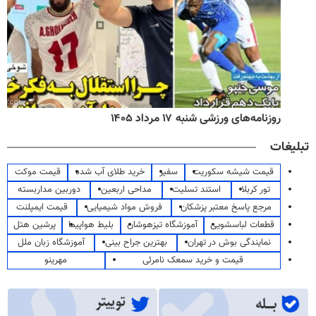
روزنامه‌های ورزشی شنبه ۱۷ مرداد ۱۴۰۵
تبلیغات
قیمت شیشه سکوریت
سفیر
خرید طلای آب شده
قیمت موکت
تور کربلا
استند تسلیت
مداحی اربعین
دوربین مداربسته
مرجع پاسخ معتبر پزشکان
فروش مواد شیمیایی
قیمت ایمپلنت
قطعات لباسشویی
آموزشگاه تیزهوشان
بلیط هواپیما
پرشین هتل
نمایندگی بوش در تهران
بهترین جراح بینی
آموزشگاه زبان ملل
قیمت و خرید سمعک نامرئی
مهرینو