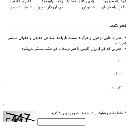
درد راه میری؟
چربی های کبد با
وقتی زانو درد
عطری که برای
وقتی راه درمان
دمنوش
درمان داره، چرا
درمان کبدچرب
جلو پاته!
گیاهی(۵۵٪تخفیف)
دردش رو داری
معجزه میکنه
تحمل میکنی؟❗
نظر شما
نظرات حاوی توهین و هرگونه نسبت ناروا به اشخاص حقیقی و حقوقی منتشر
نمی‌شود.
نظراتی که غیر از زبان فارسی یا غیر مرتبط با خبر باشد منتشر نمی‌شود.
*
لطفا حاصل عبارت را در جعبه متن روبرو وارد کنید