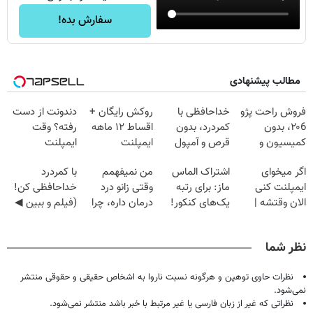
سفارش بده!
مطالب پیشنهادی
فروش راحت پژو
خداحافظی با
روکش رایگان +
دندونت از دست
۲۰6، بدون
کمردرد، بدون
اقساط ۱۲ ماهه
رفته؟ وقت
کمیسیون و
قرص و آمپول
ایمپلنت
ایمپلنت
دردسر
دیجیتاله
اگر میخوای
اشتراک الماس
من نمیفهمم
با کمردرد
ایمپلنت کنی
ماز: برای رتبه
وقتی زانو درد
خداحافظی کن!
الان وقتشه |
یک‌های کنکور!
درمان داره، چرا
(فیلم و ببین ◀
فقط با ۲۵
دردش رو داری
پرسش‌نامه رو
میلیون تومان!!!
تحمل میکنی؟❗
پرکن)
نظر شما
نظرات حاوی توهین و هرگونه نسبت ناروا به اشخاص حقیقی و حقوقی منتشر
نمی‌شود.
نظراتی که غیر از زبان فارسی یا غیر مرتبط با خبر باشد منتشر نمی‌شود.