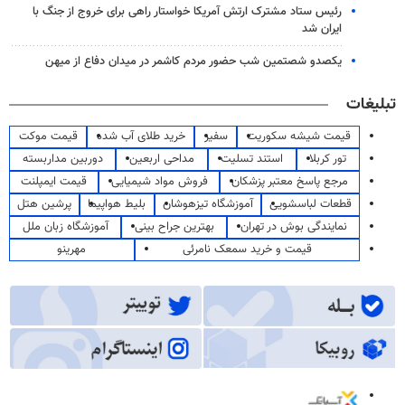
رئیس ستاد مشترک ارتش آمریکا خواستار راهی برای خروج از جنگ با
ایران شد
یکصدو شصتمین شب حضور مردم کاشمر در میدان دفاع از میهن
تبلیغات
قیمت شیشه سکوریت
سفیر
خرید طلای آب شده
قیمت موکت
تور کربلا
استند تسلیت
مداحی اربعین
دوربین مداربسته
مرجع پاسخ معتبر پزشکان
فروش مواد شیمیایی
قیمت ایمپلنت
قطعات لباسشویی
آموزشگاه تیزهوشان
بلیط هواپیما
پرشین هتل
نمایندگی بوش در تهران
بهترین جراح بینی
آموزشگاه زبان ملل
قیمت و خرید سمعک نامرئی
مهرینو