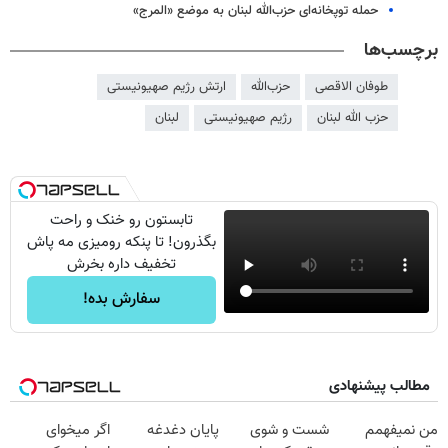
حمله توپخانه‌ای حزب‌الله لبنان به موضع «المرج»
برچسب‌ها
طوفان الاقصی
حز‌ب‌الله
ارتش رژیم صهیونیستی
حزب الله لبنان
رژیم صهیونیستی
لبنان
تابستون رو خنک و راحت
بگذرون! تا پنکه رومیزی مه پاش
تخفیف داره بخرش
سفارش بده!
مطالب پیشنهادی
من نمیفهمم
شست و شوی
پایان دغدغه
اگر میخوای