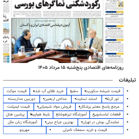
روزنامه‌های اقتصادی پنج‌شنبه ۱۵ مرداد ۱۴۰۵
تبلیغات
قیمت شیشه سکوریت
سفیر
خرید طلای آب شده
قیمت موکت
تور کربلا
استند تسلیت
مداحی اربعین
دوربین مداربسته
مرجع پاسخ معتبر پزشکان
فروش مواد شیمیایی
قیمت ایمپلنت
قطعات لباسشویی
آموزشگاه تیزهوشان
بلیط هواپیما
پرشین هتل
نمایندگی بوش در تهران
بهترین جراح بینی
آموزشگاه زبان ملل
قیمت و خرید سمعک نامرئی
مهرینو