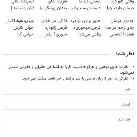
وقتی زانو درد
عمقی کبد با
هزینه های
ایمپلنت کنی
درمان داره، چرا
دمنوش سم زدای
دندان پزشکی با
الان وقتشه |
دردش رو داری
گیاهی
پک سفید کننده
فقط با ۲۵
جادوی درمان
هنوز برای زانو درد
تا کی می‌خوای
ویدیو هولناک از
تحمل میکنی؟❗
خانگی
میلیون تومان!!!
جای زخم در سه
قرص میخوری؟
قرص زانودرد
جوان کارتن
هفته! (همین
وقتی می‌شه
بخوری؟ یکبار
خوابی که
حالا رایگان
بدون عمل
اصولی درمانش
میلیاردر شد.
صحبت کنید)
درمانش کرد؟؟؟؟
کن
آموزش رایگان
نظر شما
نظرات حاوی توهین و هرگونه نسبت ناروا به اشخاص حقیقی و حقوقی منتشر
نمی‌شود.
نظراتی که غیر از زبان فارسی یا غیر مرتبط با خبر باشد منتشر نمی‌شود.