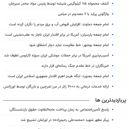
کشف محموله ۱۱۵ کیلوگرمی شیشه توسط پلیس مواد مخدر سیرجان
واژگونی پراید با ۶ مصدوم در میامی
امام جمعه دماوند: افزایش قبوض آب و برق مردم را نگران کرده است
امام جمعه پارسیان: آمریکا در برابر اقتدار ایران ناچار به عقب‌نشینی است
امام جمعه بوشهر: خط مقاومت نباید دچار انشقاق شود
آسیب‌پذیری آمریکا در برابر حملات موشکی ایران سوژه کارلوس لطوف شد
خبرنگاران در خط مقدم جنگ رسانه‌ای قرار دارند
امام جمعه بجنورد: تنگه هرمز اهرم اقتدار جمهوری اسلامی ایران است
ارائه خدمات درمانی به ۳۰۰۰ زائر در مرز تمرچین و بازرگان توسط اورژانس
پربازدیدترین ها
پاسخ تأمین‌اجتماعی به زمان پرداخت مابه‌التفاوت حقوق بازنشستگان
پیکر مطهر شهید «محمدعلی رحیم‌زاده» در اورامان تشییع شد