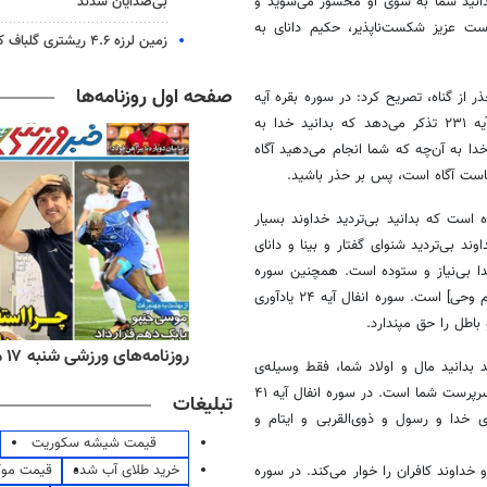
بی‌صدایان شدند
 در سوره بقره آیه ۲۰۳ نیز می‌فرماید بدانید شما به سوی او محشور می‌شوید و
ه حقیقتی است عزیز شکست‌ناپذیر، حکیم دانای به
زمین لرزه ۴.۶ ریشتری گلباف کرمان را لرزاند
صفحه اول روزنامه‌ها
ذر
از گناه، تصریح کرد: در سوره بقره آیه
۲۲۳ خداوند می‌فرماید بدانید شما خدا را ملاقات می‌کنید. در سوره بقره آیه ۲۳۱ تذکر می‌دهد که بدانید خدا به
 ۲۳۳ عنوان می‌کند که بدانید خدا به آن‌چه که شما انجام می‌دهید آگاه
حذر
باشید.
د به آیات دیگری در باب تذکر، گفت: در سوره بقره آیه ۲۳۵ آمده است که بدانید بی‌تردید خداوند بسیار
شده است که بدانید خداوند بی‌تردید شنوای گفتار و بینا و دانای
دانید بی‌تردید خدا بی‌نیاز و ستوده است. همچنین سوره
مائده آیه ۹۲ می‌فرماید و بدانید که بر عهده پیامبر ما، فقط رساندن آشکارِ [پیام وحی] است. سوره انفال آیه ۲۴ یادآوری
باطل را حق مپندارد.
ه‌های اقتصادی شنبه ۱۷ مرداد ۱۴۰۵
روزنامه‌های ورزشی شنبه ۱۷ مرداد ۱۴۰۵
نی بیان کرد: خداوند در سوره انفال آیه ۲۸ می‌فرماید بدانید مال و اولاد شما، فقط وسیله‌ی
آزمایش شماست. در سوره انفال آیه ۴۰ تذکر می‌دهد که بدانید بی‌تردید خدا سرپرست شما است. در سوره انفال آیه ۴۱
تبلیغات
رای خدا و رسول و
ذوی‌القربی
و ایتام و
قیمت شیشه سکوریت
خرید طلای آب شده
قیمت مو
ز کنید، و خداوند کافران را خوار می‌کند. در سوره