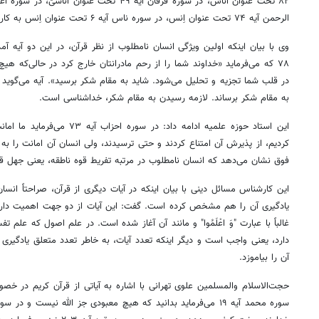
۸۲ تحت عنوان
ٱناس
، در سوره فرقان آیه ۴۹ تحت عنوان
اَناسیّ
الرحمن آیه ۷۴ تحت عنوان اِنس، در سوره
ناس
آیه ۶ تحت عنوان اِنس به کار برده شده است.
وی با بیان اینکه اولین ویژگی انسان نامطلوب از نظر قرآن، در این دو آیه 
۷۸ که می‌فرماید «خداوند شما را از رحم مادرانتان خارج کرد در حالی‌که هیچ‌
در قلب شما تجزیه و تحلیل می‌شود. شاید به مقام شکر برسید». آیه می‌گوید 
به مقام شکر برساند. لازمه رسیدن به مقام شکر، خداشناسی است.
این استاد حوزه علمیه ادامه داد: در
کردیم، از پذیرش آن امتناع کردند و حتی ترسیدند، ولی انسان آن امانت را به
فوق نشان می‌دهد که انسان نامطلوب در مرتبه تفریط قوه ناطقه‌، یعنی جهل قرا
این کارشناس مسائل دینی با بیان اینکه در آیات دیگری از قرآن، صراحتاً انسا
یادگیری آن را هم مشخص کرده است. گفت: این آیات از دو جهت اهمیت دارند،
غالباً با عبارت "وَ
اعْلَمُوا
" و مانند آن آغاز شده است. در علم اصول که علم ت
دارد، یعنی واجب است و دیگر اینکه تعدد آیات، به خاطر تعدد متعلق یادگیری
آن را بیاموزد.
حجت‌الاسلام والمسلمین علوی تهرانی با اشاره به آیاتی از قرآن کریم در خ