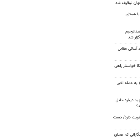
با همتای
دالرحیم
زار شد
د آسانی مقابل
 خواستار راهی
 به حمله اخیر
د درباره حلال
د؟
تقویت دارد/ دست
گارانی که صدای