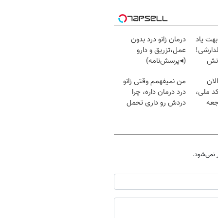
بهت یاد
درمان زانو درد بدون
دارشی!
عمل،تزریق و دارو
انش
(◂پرسش‌نامه)
لان
من نمیفهمم وقتی زانو
کد ملی،
درد درمان داره، چرا
جعه
دردش رو داری تحمل
میکنی؟❗
نمی‌شود.