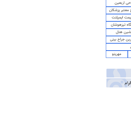
حی اربعین
معتبر پزشکان
مت ایمپلنت
اه تیزهوشان
شین هتل
رین جراح بینی
مهرینو