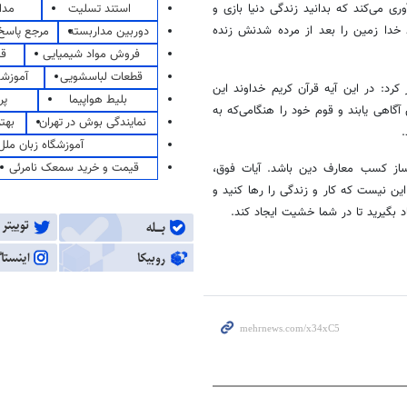
استند تسلیت
مدا
۲ یادآوری می‌کند که بدانید زندگی دنیا بازی و
انید خدا زمین را بعد از مرده شدنش زنده
دوربین مداربسته
مرجع پاسخ 
فروش مواد شیمیایی
قی
قطعات لباسشویی
آموزشگ
با استناد به آیه ۱۲۲ سوره توبه‌، اظهار کرد: در این آیه قرآن کریم خداوند این
بلیط هواپیما
پر
گاهی یابند و قوم خود را هنگامی‌که به
نمایندگی بوش در تهران
بهت
.
آموزشگاه زبان ملل
قیمت و خرید سمعک نامرئی
ساز کسب معارف دین باشد. آیات فوق،
 این نیست که کار و زندگی را رها کنید و
د بگیرید تا در شما
خشیت
ایجاد کند.