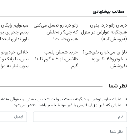
مطالب پیشنهادی
درمان زانو درد، بدون
زانو درد رو تحمل می‌کنی
میخوایم رایگان 
هیچگونه عوارض در منزل
که چی؟ راه‌حلش
بدیم چجوری پول
(◂پرسش‌نامه)
همین‌جاست!
باور نداری امتح
مجانیه
تارا رو می‌خوای بفروشی؟
خرید شمش پلمپ
خلافی خودروتو ا
با خودرو۴۵ یک‌روزه
طلاسی، از ۰.۵ گرم تا ۱۰
ببین، با پلاک و 
بفروشش
گرم
بدون نیاز به مرا
حضوری
نظر شما
نظرات حاوی توهین و هرگونه نسبت ناروا به اشخاص حقیقی و حقوقی منتشر 
نظراتی که غیر از زبان فارسی یا غیر مرتبط با خبر باشد منتشر نمی‌شود.