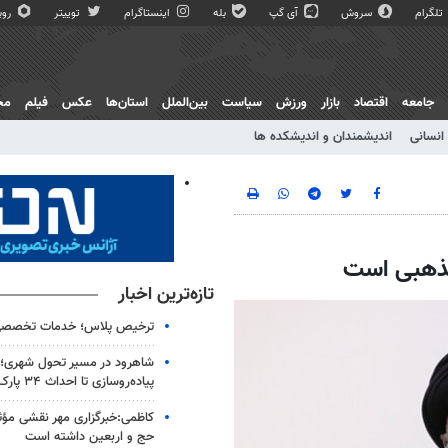
تلگرام
سروش
آی گپ
بله
اینستاگرام
توییتر
روبی
جامعه
اقتصاد
بازار
ورزش
سیاست
بین‌الملل
استان‌ها
عکس
فیلم
مج
انسانی
اندیشمندان و اندیشکده ها
مذهبی است
تازه‌ترین اخبار
ترخیص پلاس؛ خدمات تخصصی 
پیاده‌روسازی تا احداث ۳۴ پارک
کاظمی:خبرگزاری مهر نقشی مؤثر 
حج و اربعین داشته است