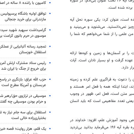
، در سوره اعراف آیه ۲۶ تحت عنوان بنی‌آدم، در سوره
کامیون با راننده ۸ ساله در اصفهان توقیف شد
توافق اولیه باشگاه پرسپولیس 
مازندرانی برای خرید جنجالی
آمده است، عنوان کرد: یکی سوره
نحل
آیه
چیز نمی‌دانستید. می‌شنوید و می‌بینید و
گرامیداشت سپهبد شهید سیدعب
من علمی را از شما می‌خواهم که شما را
موسوی در حرم بانوی کرامت برگ
تمجید رسانه آلبانیایی از عملکر
استقلال خوزستان
 سوره احزاب آیه ۷۳ می‌فرماید ما امانت را بر آسمان‌ها و زمین و کوه‌ها ارائه
 عهده گرفت و او بسیار نادان است. آیات
رئیس ستاد مشترک ارتش آمریکا
ر دارد.
برای خروج از جنگ با ایران شد
حزب الله عراق: بازنگری در پاسخ
ن را دعوت به فراگیری علم کرده و زمینه
عربستان و آمریکا مطرح است
 ابتدا اینکه همه با فعل امر هستند و
فسیر متن است، فعل امر، ظهور در وجوب
موسیقی در ترازوی حق/رهبر شهی
 یعنی تعدد مفاهیمی است که باید انسان
و حرام بودن موسیقی چه گفتن
استقلال برای سه جام نیاز به 
بختیاری‌زاده خالی است
صوص وجود آموزش علم، افزود: خداوند در
سوره محمد آیه ۱۹ می‌فرماید بدانید که هیچ معبودی جز الله نیست و در سوره بقره آیه ۱۹۶ می‌فرماید بدانید بی‌تردید
یک قلم، هزار روایت؛ قصه خبرن