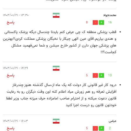
محمدجواد
۱۳:۳۰ - ۱۴۰۳/۰۱/۲۱
پاسخ
8
16
قطب پزشکی منطقه ک چی عرض کنم بایدتا چندسال دیگه پزشک پاکستانی
و هندی بیاریم.اقای عین الهی چیکار با نخبگان پزشکی مملکت کردی!!بهترین
های پزشکی جهان دارن از کشور خارج میشن و شما نمی‌فهمید مشکل
کجاست؟!!
۱۴:۲۹ - ۱۴۰۳/۰۱/۲۱
پاسخ
5
13
درود کار غیر قانونی کار دولت که یک ماه از،سال گذشته هنوز چندرغاز
افزایش تعرفه رو هم زورش میاد اعلام کنه اون وقت دیگران رو به رعایت
قانون دعوت میکنه و از احترام صاحب امامزاده حرف میزنه جناب وزیر لطفا
خودتون قانون رو درست اجرا کنید‌
عباس
۱۶:۰۳ - ۱۴۰۳/۰۱/۲۱
پاسخ
5
2