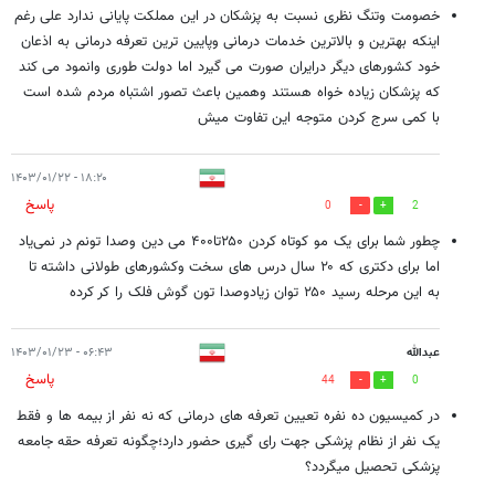
خصومت وتنگ نظری نسبت به پزشکان در این مملکت پایانی ندارد علی رغم
اینکه بهترین و بالاترین خدمات درمانی وپایین ترین تعرفه درمانی به اذعان
خود کشورهای دیگر درایران صورت می گیرد اما دولت طوری وانمود می کند
که پزشکان زیاده خواه هستند وهمین باعث تصور اشتباه مردم شده است
با کمی سرج کردن متوجه این تفاوت میش
۱۸:۲۰ - ۱۴۰۳/۰۱/۲۲
پاسخ
0
2
چطور شما برای یک مو کوتاه کردن ۲۵۰تا۴۰۰ می دین وصدا تونم در نمی‌یاد
اما برای دکتری که ۲۰ سال درس های سخت وکشورهای طولانی داشته تا
به این مرحله رسید ۲۵۰ توان زیادوصدا تون گوش فلک را کر کرده
عبدالله
۰۶:۴۳ - ۱۴۰۳/۰۱/۲۳
پاسخ
44
0
در کمیسیون ده نفره تعیین تعرفه های درمانی که نه نفر از بیمه ها و فقط
یک نفر از نظام پزشکی جهت رای گیری حضور دارد؛چگونه تعرفه حقه جامعه
پزشکی تحصیل میگردد؟