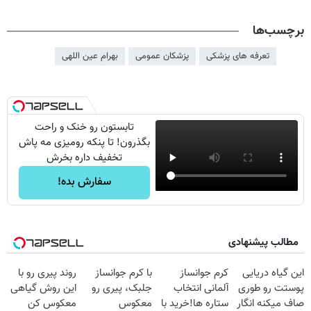
برچسب‌ها
تعرفه های پزشکی
پزشکان عمومی
بهرام عین اللهی
تابستون رو خنک و راحت
بگذرون! تا پنکه رومیزی مه پاش
تخفیف داره بخرش
سفارش بده!
مطالب پیشنهادی
این گیاه دریایی
کرم جوانساز
با کرم جوانساز
روند پیری رو با
پوستت رو طوری
آلمانی انتخاب
جلبک، پیری رو
این روش گیاهی
صاف میکنه انگار
ستاره ها!خرید با
معکوس
معکوس کن