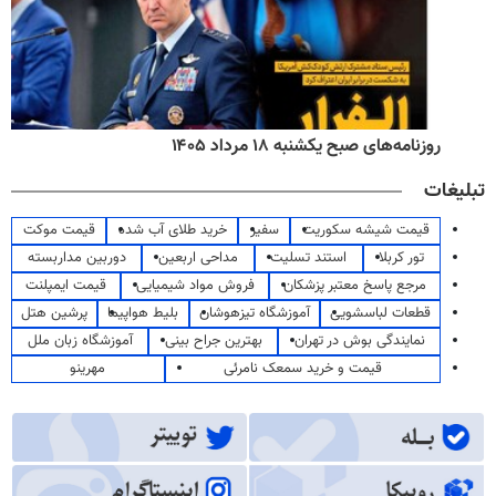
روزنامه‌های صبح یکشنبه ۱۸ مرداد ۱۴۰۵
تبلیغات
قیمت شیشه سکوریت
سفیر
خرید طلای آب شده
قیمت موکت
تور کربلا
استند تسلیت
مداحی اربعین
دوربین مداربسته
مرجع پاسخ معتبر پزشکان
فروش مواد شیمیایی
قیمت ایمپلنت
قطعات لباسشویی
آموزشگاه تیزهوشان
بلیط هواپیما
پرشین هتل
نمایندگی بوش در تهران
بهترین جراح بینی
آموزشگاه زبان ملل
قیمت و خرید سمعک نامرئی
مهرینو