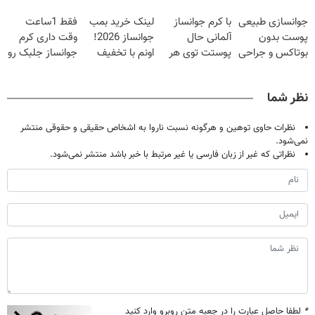
20سال جوون
تخفیف
کن(50%
جوانسازی طبیعی
با کرم جوانساز
لینک خرید بمب
فقط 1ساعت
شدی🔥
تخفیف)
پوست بدون
آلمانی حال
جوانساز 2026!
وقت داری کرم
بوتاکس و جراحی
پوستت توی هر
اونم با تخفیف
جوانساز جلبک رو
😳! خرید با
فصلی
ویژه
با40%تخفیف
تخفیف ویژه
خوبه۴۵٪تخفیف
بخری!
نظر شما
نظرات حاوی توهین و هرگونه نسبت ناروا به اشخاص حقیقی و حقوقی منتشر
نمی‌شود.
نظراتی که غیر از زبان فارسی یا غیر مرتبط با خبر باشد منتشر نمی‌شود.
*
لطفا حاصل عبارت را در جعبه متن روبرو وارد کنید