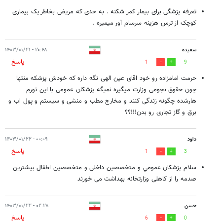
تعرفه پزشگی برای بیمار کمر شکنه . به حدی که مریض بخاطر یک بیماری
کوچک از ترس هزینه سرسام آور میمیره .
سعیده
۲۰:۴۸ - ۱۴۰۳/۰۱/۲۱
پاسخ
1
9
حرمت امامزاده رو خود اقای عین الهی نگه داره که خودش پزشکه منتها
چون حقوق نجومی وزارت میگیره نمیگه پزشکان عمومی با این تورم
هارشده چگونه زندگی کنند و مخارج مطب و منشی و سیستم و پول اب و
برق و گاز تجاری رو بدن!!!؟؟
داود
۰۰:۰۹ - ۱۴۰۳/۰۱/۲۲
پاسخ
1
3
سلام پزشکان عمومي و متخصصین داخلی و متخصصین اطفال بیشترین
صدمه را از کاهلی وزارتخانه بهداشت می خورند
حسن
۰۲:۲۸ - ۱۴۰۳/۰۱/۲۲
پاسخ
6
0