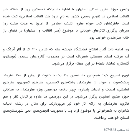
رئیس حوزه هنری استان اصفهان با اشاره به اینکه نخستین روز از هفته هنر
انقلاب اسلامی در تقویم رسمی کشور به نام «روز هنر انقلاب اسلامی» ثبت شده
است خاطرنشان کرد: حوزه هنری انقلاب اسلامی از امروز به مدت هفت روز
میزبان برگزاری تئاترهای خیابانی با موضوع (هنر انقلاب و اصفهان) در فضای باز
خانه هنرمندان خواهد بود.
وی ادامه داد: آئین افتتاح نمایشگاه «ریشه
ها
» که شامل ۱۲۰ اثر از آثار آبرنگ و
آب مرکب استاد مصطفی شعرباف است در مجموعه گالری‌های سعدی (بوستان،
گلستان، تماشا، نقطه) در این هفته برگزار می‌شود.
نوری تصریح کرد: همچنین به همین مناسبت با دعوت از بیش از ۷۰۰ هنرمند
پیشکسوت و جوان از هنرمندان رشته‌های تجسمی، هنرهای تصویری، هنرهای
نمایشی، ادبیات و ادبیات پایداری، چهار برنامه
دورهمی
ویژه هنرمندان به میزبانی
حوزه هنری اصفهان برگزار می‌شود. در این
دورهمی
ها
علاوه بر تبادل نظر و هم
فکری، هنرمندان به ارائه آثار خود نیز می‌پردازند. برای مثال در رشته ادبیات
شاعران به شعرخوانی با موضوع آزاد و… با محوریت انجمن‌های ادبی شهرستان‌های
استان خواهند پرداخت.
کد مطلب
6074348