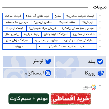
تبلیغات
قیمت شیشه سکوریت
سفیر
خرید طلای آب شده
قیمت موکت
تور کربلا
استند تسلیت
مداحی اربعین
دوربین مداربسته
مرجع پاسخ معتبر پزشکان
فروش مواد شیمیایی
قیمت ایمپلنت
قطعات لباسشویی
آموزشگاه تیزهوشان
بلیط هواپیما
پرشین هتل
نمایندگی بوش در تهران
بهترین جراح بینی
آموزشگاه زبان ملل
قیمت و خرید سمعک نامرئی
مهرینو