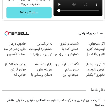
تخفیف خورد!!!
سفارش بده!
مطالب پیشنهادی
اگر میخوای
شست و شوی
به بزرگترین
جادوی درمان
ایمپلنت کنی
عمقی کبد با
جشنواره ایمپلنت
جای زخم در سه
الان وقتشه |
دمنوش سم زدای
تهران سر بزنید !
هفته! (همین
فقط با ۲۵
گیاهی
| فقط ۲۵
حالا رایگان
تا کی می‌خوای
اگه عمر طولانی و
پایان دغدغه
ویدیو هولناک از
میلیون تومان!!!
میلیون !
صحبت کنید)
قرص زانودرد
بدن سالم
هزینه های
جوان کارتن
بخوری؟ یکبار
میخوای این
دندان پزشکی با
خوابی که
اصولی درمانش
نوشیدنی رو با
پک سفید کننده
میلیاردر شد.
کن
تخفیف بخر
خانگی
آموزش رایگان
نظر شما
نظرات حاوی توهین و هرگونه نسبت ناروا به اشخاص حقیقی و حقوقی منتشر
نمی‌شود.