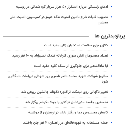
ادعای زلنسکی درباره استقرار ۵۰ هزار سرباز کره شمالی در روسیه
تصویب کلیات طرح تامین امنیت تنگه هرمز در کمیسیون امنیت ملی
مجلس
پربازدیدترین ها
کلاژن برای سلامت استخوان زنان مفید است
تعداد مصدومان آتش سوزی کارخانه فندک نصیرآباد به ۱۰ نفر رسید
آیا ماءالشعیر برای جلوگیری از سنگ کلیه مفید است
سالروز شهادت شهید محمد ناصر ناصری روز شهدای دیپلمات نامگذاری
شود
تغییر ناگهانی روی نیمکت تراکتور؛ نکونام جانشین ربیعی شد
نخستین جلسه مدیرعامل تراکتور با جواد نکونام برگزار شد
کاهش محسوس دما و رگبار باران در ارسباران از دوشنبه
حمله مسلحانه به قهوه‌خانه‌ای در زاهدان؛ ۲ نفر جان باختند