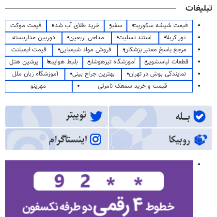
تبلیغات
قیمت شیشه سکوریت
سفیر
خرید طلای آب شده
قیمت موکت
تور کربلا
استند تسلیت
مداحی اربعین
دوربین مداربسته
مرجع پاسخ معتبر پزشکان
فروش مواد شیمیایی
قیمت ایمپلنت
قطعات لباسشویی
آموزشگاه تیزهوشان
بلیط هواپیما
پرشین هتل
نمایندگی بوش در تهران
بهترین جراح بینی
آموزشگاه زبان ملل
قیمت و خرید سمعک نامرئی
مهرینو