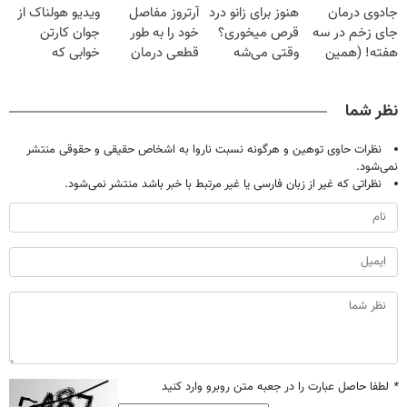
جادوی درمان
هنوز برای زانو درد
آرتروز مفاصل
ویدیو هولناک از
خانگی
میلیون تومان!!!
تحمل میکنی؟❗
جای زخم در سه
قرص میخوری؟
خود را به طور
جوان کارتن
هفته! (همین
وقتی می‌شه
قطعی درمان
خوابی که
حالا رایگان
بدون عمل
کنید!
میلیاردر شد.
صحبت کنید)
درمانش کرد؟؟؟؟
◗پرسش‌نامه◖
آموزش رایگان
نظر شما
نظرات حاوی توهین و هرگونه نسبت ناروا به اشخاص حقیقی و حقوقی منتشر
نمی‌شود.
نظراتی که غیر از زبان فارسی یا غیر مرتبط با خبر باشد منتشر نمی‌شود.
*
لطفا حاصل عبارت را در جعبه متن روبرو وارد کنید