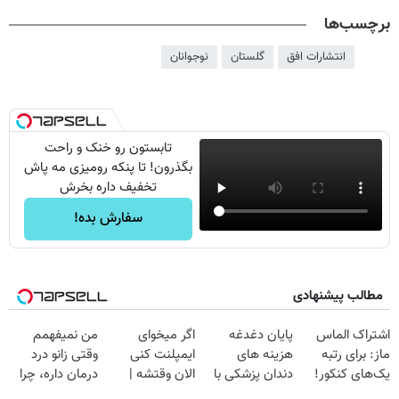
برچسب‌ها
انتشارات افق
گلستان
نوجوانان
تابستون رو خنک و راحت
بگذرون! تا پنکه رومیزی مه پاش
تخفیف داره بخرش
سفارش بده!
مطالب پیشنهادی
اشتراک الماس
پایان دغدغه
اگر میخوای
من نمیفهمم
ماز: برای رتبه
هزینه های
ایمپلنت کنی
وقتی زانو درد
یک‌های کنکور!
دندان پزشکی با
الان وقتشه |
درمان داره، چرا
پک سفید کننده
فقط با ۲۵
دردش رو داری