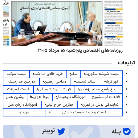
روزنامه‌های اقتصادی پنج‌شنبه ۱۵ مرداد ۱۴۰۵
تبلیغات
قیمت شیشه سکوریت
سفیر
خرید طلای آب شده
قیمت موکت
تور کربلا
استند تسلیت
مداحی اربعین
دوربین مداربسته
مرجع پاسخ معتبر پزشکان
فروش مواد شیمیایی
قیمت ایمپلنت
قطعات لباسشویی
آموزشگاه تیزهوشان
بلیط هواپیما
پرشین هتل
نمایندگی بوش در تهران
بهترین جراح بینی
آموزشگاه زبان ملل
قیمت و خرید سمعک نامرئی
مهرینو