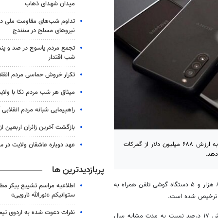
میدان شهدای ذهاب
تداوم شب‌های مقاومت ملی در
نیروهای مسلح در سنندج
تجمع مردم یاسوج در صد و پنج
شب اقتدار
تکرار خروش حماسی مردم انقلا
میثاق هر شب مردم نکا با ولای
راهپیمایی شبانه مردم انقلابی آ
بازگشت آخرین زائران اربعین ا
در چهار ماهه اول امسال ۲ میلیون و ۸۵۷ هزار و ۵ دستگاه تلفن همراه به ارزش ۶۸۸ میلیون دلار از گمرکات
عهد دوباره عاشقان ولایت در س
پربازدیدترین ها
، در چهار ماهه اول سال ۱۴۰۳ تعداد ۲ میلیون و ۸۵۷ هزار و ۵ دستگاه گوشی تلفن همراه به
اطلاعیه مراسم تشییع پیکر مط
ستوانیکم «نورالله نارویی»
نفرات دعوت شده به اردوی تی
واردات گوشی‌های تلفن همراه در این مدت به لحاظ تعداد ۲۷ و از حیث ارزش ۱۷ درصد نسبت به مدت مشابه سال