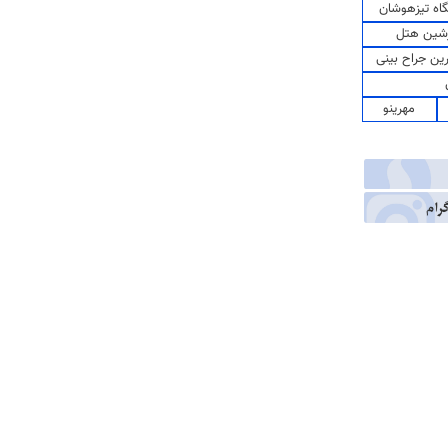
اه تیزهوشان
شین هتل
رین جراح بینی
مهرینو