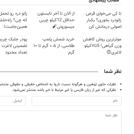
مطالب پیشنهادی
تا کی می‌خوای قرص
از الان تا آخر تابستون
زانو درد رو تحم
زانودرد بخوری؟ یکبار
حداقل 12کیلو چربی
که چی؟ راه‌حل
اصولی درمانش کن
میسوزونی🧨
همین‌جاست!
موثرترین روش کاهش
خرید شمش پلمپ
پودر جلبک چربی
وزن گیاهی! 5تا۷کیلو
طلاسی، از ۰.۵ گرم تا ۱۰
تضمینی لاغرت م
لاغری😍
گرم
تعداد محدود
نظر شما
نظرات حاوی توهین و هرگونه نسبت ناروا به اشخاص حقیقی و حقوقی منتشر 
نظراتی که غیر از زبان فارسی یا غیر مرتبط با خبر باشد منتشر نمی‌شود.