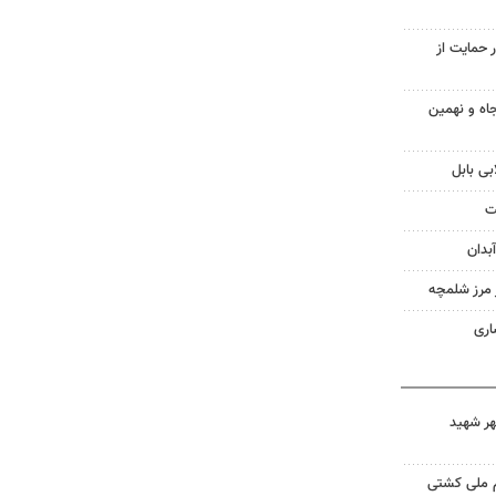
 حمایت از
اه و نهمین
بی بابل
ت
بدان
ز مرز شلمچه
اری
هر شهید
م ملی کشتی