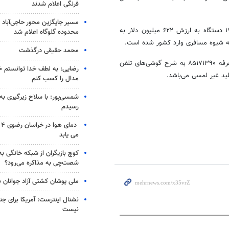
فرنگی اعلام شدند
مسیر جایگزین محور حاجی‌آباد 
از مجموع گوشی تلفن همراه وارداتی به کشور ۲ میلیون و ۷۳۹ هزار و ۱۷۹ دستگاه به ارزش ۶۲۲ میلیون دلار به
محدوده گلوگاه اعلام شد
محمد حقیقی درگذشت
شایان ذکر است، آمار واردات گوشی تلفن همراه در این مدت شامل ردیف تعرفه ۸۵۱۷۱۳۹۰ به شرح گوشی‌های تلفن
رضایی: به لطف خدا توانستم خ
مدال را کسب کنم
شمسی‌پور: با سلاح زیرگیری به
رسیدم
دم
می یابد
کوچ بازیگران از شبکه خانگی ب
شصت‌چی به مذاکره می‌رود؟
ملی پوشان کشتی آزاد جوانان 
نشنال اینترست: آمریکا برای جن
نیست