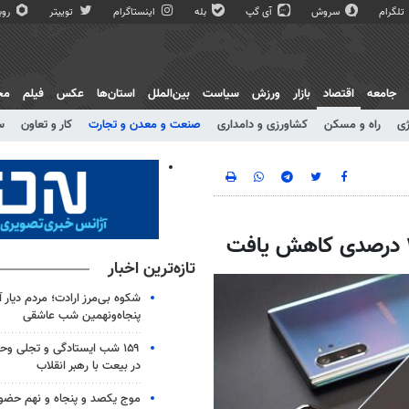
تلگرام
سروش
آی گپ
بله
اینستاگرام
توییتر
روبی
جامعه
اقتصاد
بازار
ورزش
سیاست
بین‌الملل
استان‌ها
عکس
فیلم
مج
ژی
راه و مسکن
کشاورزی و دامداری
صنعت و معدن و تجارت
کار و تعاون
س
تازه‌ترین اخبار
شکوه بی‌مرز ارادت؛ مردم دیار 
پنجاه‌ونهمین شب عاشقی
۱۵۹ شب ایستادگی و تجلی و
در بیعت با رهبر انقلاب
موج یکصد و پنجاه و نهم حضو