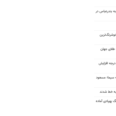
به بندرعباس در
وشرنگ‌ترین
 طلای جهان
ای هوا در خراسان رضوی ۴ درجه افزایش
ه سیما؛ مسعود
به خط شدند
گ پهپادی آماده