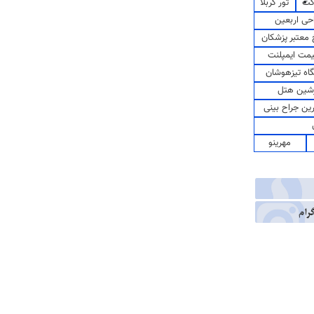
کت
تور کربلا
حی اربعین
معتبر پزشکان
مت ایمپلنت
اه تیزهوشان
شین هتل
رین جراح بینی
مهرینو