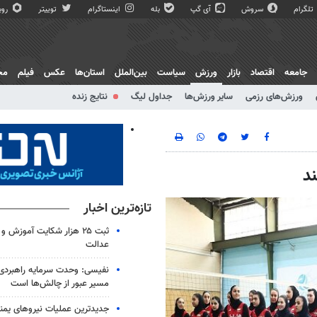
تلگرام
سروش
آی گپ
بله
اینستاگرام
توییتر
روبی
جامعه
اقتصاد
بازار
ورزش
سیاست
بین‌الملل
استان‌ها
عکس
فیلم
مج
ورزش‌های رزمی
سایر ورزش‌ها
جداول لیگ
نتایج زنده
تازه‌ترین اخبار
ثبت ۲۵ هزار شکایت آموزش 
عدالت
نفیسی: وحدت سرمایه راهبردی 
مسیر عبور از چالش‌ها است
جدیدترین عملیات نیروهای یمنی