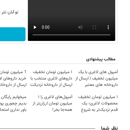
تو آبان تت
مطالب پیشنهادی
آمپول های لاغری با یک
۱ میلیون تومان تخفیف
1 میلیون توما
میلیون تخفیف | ارسال از
داروهای لاغری منتخب با
خرید داروهای لا
داروخانه های معتبر
ارسال از داروخانه نزدیکت
ارسال از داروخان
یخ!
۱ میلیون تومان تخفیف
آمپول‌های لاغری را ۱
میخوایم رایگان 
محصولات لاغری؛ یک
میلیون تومان ارزان‌تر از
بدیم چجوری پول
قدم نزدیک‌تر به شروع
همه‌جا بخر!
باور نداری امتح
کاهش وزن
مجانیه
نظر شما