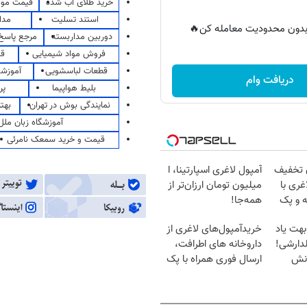
خرید طلای آب شده
قیمت مو
استند تسلیت
مدا
ر بدون محدودیت معامله کن🔥
دوربین مداربسته
مرجع پاسخ 
فروش مواد شیمیایی
قی
قطعات لباسشویی
آموزشگ
دریافت وام
بلیط هواپیما
پر
نمایندگی بوش در تهران
بهت
آموزشگاه زبان ملل
قیمت و خرید سمعک نامرئی
ن تخفیف
آمپول لاغری اسپارتینا، ا
غری با
میلیون تومان ارزان‌تر از
ه و پک
همه‌جا!
بهت یاد
خریدآمپول‌های لاغری از
دارشی!
داروخانه های اطرافت،
انش
ارسال فوری همراه با پک
یخ!