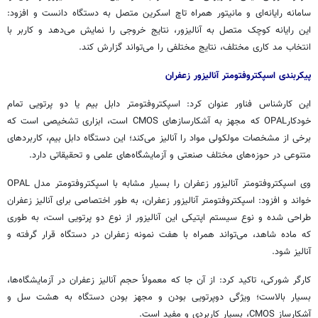
سامانه رایانه‌ای و مانیتور همراه
تاچ
اسکرین
متصل به دستگاه دانست و افزود:
این رایانه کوچک متصل به آنالیزور، نتایج خروجی را نمایش می‌دهد و کاربر با
انتخاب مد کاری مختلف، نتایج مختلفی را می‌تواند گزارش کند.
پیکربندی
اسپکتروفتومتر
آنالیزور زعفران
این کارشناس
فناور
عنوان کرد:
اسپکتروفتومتر
دابل
بیم یا دو پرتویی تمام
خودکارOPAL که مجهز به آشکارسازهای CMOS است، ابزاری تشخیصی است که
برخی از مشخصات مولکولی مواد را آنالیز می‌کند؛ این دستگاه
دابل
بیم، کاربردهای
متنوعی در حوزه‌های مختلف صنعتی و آزمایشگاه‌های علمی و تحقیقاتی دارد.
وی
اسپکتروفتومتر
آنالیزور زعفران را بسیار مشابه با
اسپکتروفتومتر
مدل OPAL
خواند و افزود:
اسپکتروفتومتر
آنالیزور زعفران، به طور اختصاصی برای آنالیز زعفران
طراحی شده و نوع سیستم اپتیکی این آنالیزور از نوع دو پرتویی است، به طوری
که ماده شاهد، می‌تواند همراه با هفت نمونه زعفران در دستگاه قرار گرفته و
آنالیز شود.
کارگر
شورکی
، تاکید کرد: از آن جا که معمولاً حجم آنالیز زعفران در آزمایشگاه‌ها،
بسیار بالاست؛ ویژگی
دوپرتویی
بودن و مجهز بودن دستگاه به هشت سل و
آشکارساز CMOS، بسیار کاربردی و مفید است.