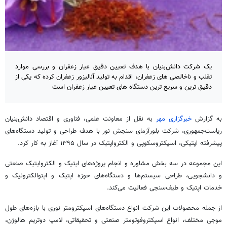
یک شرکت دانش‌بنیان با هدف تعیین دقیق عیار زعفران و بررسی موارد
تقلب و ناخالصی های زعفران، اقدام به تولید آنالیزور زعفران کرده که یکی از
دقیق ترین و سریع ترین دستگاه های تعیین عیار زعفران است
به گزارش
خبرگزاری مهر
به نقل از معاونت علمی، فناوری و اقتصاد دانش‌بنیان
ریاست‌جمهوری، شرکت
بلورآزمای
سنجش نور با هدف طراحی و تولید دستگاه‌های
پیشرفته اپتیکی،
اسپکتروسکوپی
و
الکترواپتیک
در سال ۱۳۹۵ آغاز به کار کرد.
این مجموعه در سه بخش مشاوره و انجام پروژه‌های اپتیک و
الکترواپتیک
صنعتی
و دانشجویی، طراحی سیستم‌ها و دستگاه‌های حوزه اپتیک و
اپتوالکترونیک
و
خدمات اپتیک و طیف‌سنجی فعالیت می‌کند.
از جمله محصولات این شرکت انواع دستگاه‌های
اسپکترومتر
نوری با بازه‌های طول
موجی مختلف، انواع
اسپکتروفوتومتر
صنعتی و تحقیقاتی، لامپ
دوتریم
هالوژن،