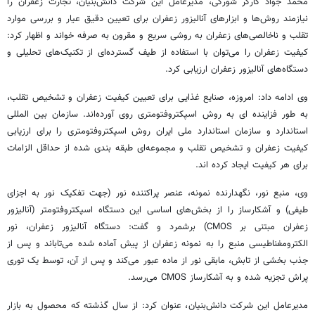
محمد جواد کارگر
شورکی
، مدیرعامل این شرکت دانش‌بنیان، تجارت زعفران را
نیازمند روش‌ها و ابزارهای آنالیزور زعفران برای تعیین دقیق عیار و بررسی موارد
تقلب و ناخالصی‌های زعفران به روشی سریع و مقرون به صرفه خواند و اظهار کرد:
کیفیت زعفران را می‌توان با استفاده از طیف گسترده‌ای از تکنیک‌های تحلیلی و
دستگاه‌های آنالیزور زعفران ارزیابی کرد.
وی ادامه داد: امروزه، صنایع غذایی برای تعیین کیفیت زعفران و تشخیص تقلب،
به طور فزاینده
ای
به روش
اسپکتروفتومتری
روی آورده‌اند. سازمان بین
المللی
استاندارد و سازمان استاندارد ملی ایران روش
اسپکتروفتومتری
را برای ارزیابی
کیفیت زعفران و تشخیص تقلب و مجموعه‌ای طبقه بندی شده از حداقل الزامات
برای هر کیفیت ایجاد کرده
اند
.
وی، منبع نور، نگهدارنده نمونه، عنصر پراکننده نور (جهت تفکیک نور به اجزای
طیفی) و آشکارساز را از بخش‌های اساسی این دستگاه
اسپکتروفتومتر
(آنالیزور
زعفران مبتنی بر CMOS) برشمرد و گفت: دستگاه آنالیزور زعفران، نور
الکترومغناطیسی منبع را به نمونه زعفران از پیش آماده شده می‌تاباند و پس از
جذب بخشی از تابش، مابقی نور از ماده عبور می‌کند و پس از آن، توسط یک توری
پراش
تجزیه شده و به آشکارساز CMOS می‌رسد.
مدیرعامل این شرکت دانش‌بنیان، عنوان کرد: از سال گذشته که محصول به بازار