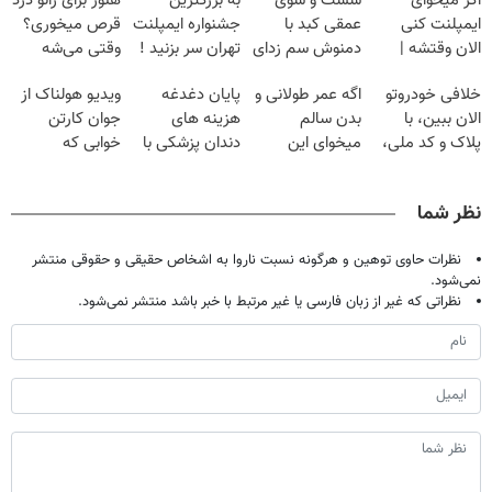
اگر میخوای
شست و شوی
به بزرگترین
هنوز برای زانو درد
ایمپلنت کنی
عمقی کبد با
جشنواره ایمپلنت
قرص میخوری؟
الان وقتشه |
دمنوش سم زدای
تهران سر بزنید !
وقتی می‌شه
فقط با ۲۵
گیاهی
| فقط ۲۵
بدون عمل
خلافی خودروتو
اگه عمر طولانی و
پایان دغدغه
ویدیو هولناک از
میلیون تومان!!!
میلیون !
درمانش کرد؟؟؟؟
الان ببین، با
بدن سالم
هزینه های
جوان کارتن
پلاک و کد ملی،
میخوای این
دندان پزشکی با
خوابی که
بدون نیاز به
نوشیدنی رو با
پک سفید کننده
میلیاردر شد.
مراجعه حضوری
تخفیف بخر
خانگی
آموزش رایگان
نظر شما
نظرات حاوی توهین و هرگونه نسبت ناروا به اشخاص حقیقی و حقوقی منتشر
نمی‌شود.
نظراتی که غیر از زبان فارسی یا غیر مرتبط با خبر باشد منتشر نمی‌شود.