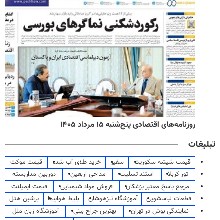
روزنامه‌های اقتصادی پنج‌شنبه ۱۵ مرداد ۱۴۰۵
تبلیغات
قیمت شیشه سکوریت
سفیر
خرید طلای آب شده
قیمت موکت
تور کربلا
استند تسلیت
مداحی اربعین
دوربین مداربسته
مرجع پاسخ معتبر پزشکان
فروش مواد شیمیایی
قیمت ایمپلنت
قطعات لباسشویی
آموزشگاه تیزهوشان
بلیط هواپیما
پرشین هتل
نمایندگی بوش در تهران
بهترین جراح بینی
آموزشگاه زبان ملل