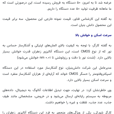
عرضه شد تا به امروز، ۵۰ دستگاه به فروش رسیده است، این
درصورتی
است که
ما ماهانه ظرفیت تولید ۵۰ عدد دستگاه را داریم.
به گفته این کارشناس
فناور
، قیمت نمونه خارجی این محصول، سه برابر قیمت
این محصول دانش بنیان است.
سرعت اسکن و خوانش بالا
به گفته کارگر، با توجه به کیفیت بالای المان‌های اپتیکی و آشکارساز حساس به
نور که از نوع CMOS است، این دستگاه آنالیزور زعفران قدرت خوانش بسیار
بالایی دارد. (شدت نور با دقت و رزولوشنی تا ۰.۰۱ nm خوانش می‌شود)
مدیرعامل این شرکت دانش‌بنیان، نوع آشکارساز مورد استفاده در این دستگاه
اسپکتروفتومتر
را حسگر CMOS خواند که آرایه‌ای از هزاران آشکارساز منفرد است
و سرعت اسکن بسیار بالایی دارد.
وی خاطرنشان کرد: در نهایت، جهت تبدیل اطلاعات آنالوگ به دیجیتال، داده‌های
مربوطه به سیستم رایانه‌ای ارسال می‌شود و در خروجی، مشخصاتی مانند طیف
جذب، عدد جذب، غلظت و غیره را خواهیم داشت.
کارگر
شورکی
، یکی از ویژگی‌های منحصر به فرد این دستگاه آنالیزور زعفران را