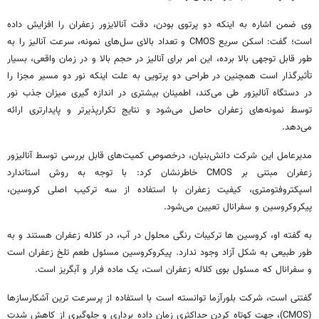
وی ضمن اشاره به اینکه دو پرتوی بودن، دقت
آنالایزور
زعفران را افزایش داده
است؛ گفت: اسکن سریع CMOS و تعداد بالای سل‌های نمونه، سرعت آنالیز را به
طور قابل توجهی بالا برده، این امر برای آنالیز در حجم بالا و در زمان واقعی، بسیار
تأثیرگذار است همچنین در طراحی دو پرتویی به علت اینکه نور دو مسیر مجزا را
در دستگاه آنالیزور طی می‌کند، اطمینان بیشتری در اندازه
گیری
میزان جذب نور
توسط نمونه‌های زعفران حاصل می‌شود و نتایج
تکرارپذیرتر
و پایدارتری ارائه
می‌دهد.
مدیرعامل این شرکت دانش‌بنیان،
درخصوص
کمیت‌های قابل بررسی توسط آنالیزور
زعفران مبتنی بر CMOS خاطرنشان کرد: با توجه به روش استاندارد
اسپکتروفتومتری
، کیفیت زعفران با استفاده از سه ترکیب اصلی
کروسین
،
پیکروکروسین
و
سفرانال
تعیین می‌شود.
به گفته او،
کروسین
ها
ترکیبات رنگی محلول در آب، در کلاله زعفران هستند و به
طور طبیعی به شکل آزاد وجود ندارد.
پیکروکروسین
مسئول طعم تلخ زعفران است
و
سفرانال
که مسئول بوی کلاله زعفران است، یک ماده فرار و
آبگریز
است.
گفتنی است، شرکت
بلورآزما
توانسته است با استفاده از پرسرعت
ترین
آشکارسازها
(CMOS)، جهت کوتاه کردن حداکثری زمان داده برداری و جلوگیری از کاهش شدت