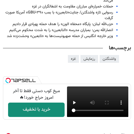
می‌کند
حملات خمپاره‌ای مبارزان مقاومت به اشغالگران در غزه
رسوایی تازه واشنگتن/ جنایت«تابعین» با بمب «GBU-۳۹» آمریکا صورت
گرفت
حزب‌الله لبنان: پایگاه «محفاه الون» را هدف حمله پهپادی قرار دادیم
انصارالله یمن: بمباران مدرسه «التابعین» را به شدت محکوم می‌کنیم
وزیر خارجه انگلیس از حمله صهیونیست‌ها به «تابعین» وحشت‌زده شد
برچسب‌ها
واشنگتن
رزمایش
غزه
میخ کوب دستی فقط تا آخر
امروز حراج خورد!🔥
خرید با تخفیف