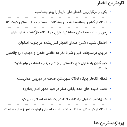
تازه‌ترین اخبار
یکی از مرگبارترین قحطی‌های تاریخ را بهتر بشناسیم
استاندار گیلان: رسانه‌ها به حل مشکلات زیست‌محیطی استان کمک کنند
پس از سه دهه تلاش حفاظتی؛ مارال در آستانه بازگشت به ارسباران
احتمال شنیده شدن صدای انفجار کنترل‌شده در جنوب اصفهان
مروری بر شئونات خیر و شر با نظر به نقاشی «آهن و مهتاب» روح‌الامین
‏خبرنگاران پاسداران حقِ دانستن و چشمِ بیدار جامعه در برابر قدرت
هستند
لحظه انفجار جایگاه CNG شهرستان صحنه در دوربین مداربسته
نصب کتیبه های دهه پایانی صفر در حرم مطهر امام رضا(ع)
هلال‌احمر اصفهان به ۵۳ حادثه در یک هفته امدادرسانی کرد
استاندار کردستان: حفظ وحدت و انسجام ملی اولویت امروز جامعه است
پربازدیدترین ها