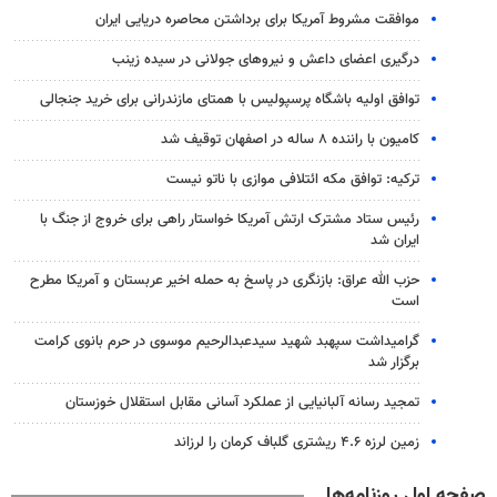
موافقت مشروط آمریکا برای برداشتن محاصره دریایی ایران
درگیری اعضای داعش و نیروهای جولانی در سیده زینب
توافق اولیه باشگاه پرسپولیس با همتای مازندرانی برای خرید جنجالی
کامیون با راننده ۸ ساله در اصفهان توقیف شد
ترکیه: توافق مکه ائتلافی موازی با ناتو نیست
رئیس ستاد مشترک ارتش آمریکا خواستار راهی برای خروج از جنگ با
ایران شد
حزب الله عراق: بازنگری در پاسخ به حمله اخیر عربستان و آمریکا مطرح
است
گرامیداشت سپهبد شهید سیدعبدالرحیم موسوی در حرم بانوی کرامت
برگزار شد
تمجید رسانه آلبانیایی از عملکرد آسانی مقابل استقلال خوزستان
زمین لرزه ۴.۶ ریشتری گلباف کرمان را لرزاند
صفحه اول روزنامه‌ها