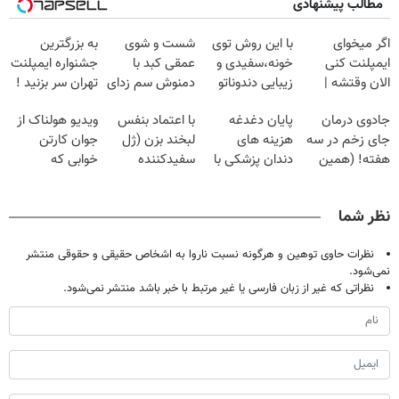
مطالب پیشنهادی
اگر میخوای
با این روش توی
شست و شوی
به بزرگترین
ایمپلنت کنی
خونه،سفیدی و
عمقی کبد با
جشنواره ایمپلنت
الان وقتشه |
زیبایی دندوناتو
دمنوش سم زدای
تهران سر بزنید !
فقط با ۲۵
برگردون
گیاهی
| فقط ۲۵
جادوی درمان
پایان دغدغه
با اعتماد بنفس
ویدیو هولناک از
میلیون تومان!!!
(40%off)
میلیون !
جای زخم در سه
هزینه های
لبخند بزن (ژل
جوان کارتن
هفته! (همین
دندان پزشکی با
سفیدکننده
خوابی که
حالا رایگان
پک سفید کننده
دندان40%تخفیف)
میلیاردر شد.
صحبت کنید)
خانگی
آموزش رایگان
نظر شما
نظرات حاوی توهین و هرگونه نسبت ناروا به اشخاص حقیقی و حقوقی منتشر
نمی‌شود.
نظراتی که غیر از زبان فارسی یا غیر مرتبط با خبر باشد منتشر نمی‌شود.