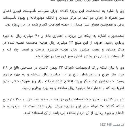
وی با اشاره به مشخصات این پروژه گفت: اجرای سیستم تأسیسات آبیاری فضای
سبز همراه با اجرای دو
آبنما
در مرکز میدان و اتاقک موتورخانه و بهبود تأسیسات
برقی و همچنین فضای سبز میدان از جمله اقدامات انجام شده در این پروژه بود.
محمدپور با اشاره به اینکه این پروژه با اعتباری بالغ بر ۴۰ میلیارد ریال به بهره
برداری رسید، افزود: از این مبلغ ۱۳ میلیارد ریال هزینه مجسمه تعبیه شده در
مرکز میدان و هفت میلیارد ریال هزینه بازسازی مرمت و تعمیر چاه آب و
تأسیسات و مابقی در بخش فضای سبز این میدان هزینه شد.
وی با بیان اینکه پارک اردیبهشت شهرک ۲۲ بهمن کاشان در مساحتی بالغ بر ۳۸
هزار متر مربع و با هزینه‌ای بالغ بر ۱۱۰ میلیارد ریال ساخته و به بهره برداری
رسید، خاطرنشان کرد: دیگر پروژه افتتاح شده احداث بازار روز شهرک خاتم الانبیا
(
ص)
بود که با اعتبار ۱۵۰ میلیارد ریال ساخته و به بهره برداری رسید.
شهردار کاشان با بیان اینکه مساحت این بازارچه در حدود سه هزار و ۲۰۰ مترمربع
است، گفت: ۲۰ غرفه برای این بازارچه پیش بینی شده است که امیدواریم با
افتتاح و بهره برداری از آن مردم منطقه می‌توانند از آن استفاده کنند.
کد مطلب
6221168