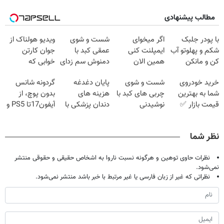
مطالب پیشنهادی
با پودر جلبک
اگر میخوای
شست و شوی
ویدیو هولناک از
شکم و پهلوتو آب
ایمپلنت کنی
عمقی کبد با
جوان کارتن
کن و مانکن
همین الان
دمنوش سم زدای
خوابی که
شو(تخفیف تا
وقتشه | فقط با
گیاهی
میلیاردر شد.
خرید خودروی
شست و شوی
پایان دغدغه
گردونه شانس
امشب)
۲۵ میلیون
آموزش رایگان
شما به بهترین
چربی های کبد با
هزینه های
بدون پوچ، از
تومان!!!
قیمت بازار ✅
نوشیدنی
دندان پزشکی با
آیفون17تا PS5 و
گیاهی(55%تخفیف)
پک سفید کننده
طلای دیجیتال و
خانگی
دلار🔥
نظر شما
نظرات حاوی توهین و هرگونه نسبت ناروا به اشخاص حقیقی و حقوقی منتشر
نمی‌شود.
نظراتی که غیر از زبان فارسی یا غیر مرتبط با خبر باشد منتشر نمی‌شود.