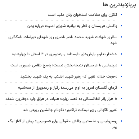
پربازدیدترین ها
کلاژن برای سلامت استخوان زنان مفید است
واکنش عربستان و قطر به بیانیه شورای امنیت درباره یمن
سالروز شهادت شهید محمد ناصر ناصری روز شهدای دیپلمات نامگذاری
شود
هشدار تداوم بارش‌های تابستانه و رعدوبرق در ۴ استان تا چهارشنبه
دیپلماسی با عربستان نتیجه‌بخش نیست؛ پاسخ نظامی ضروری است
«حجت خدا»، لقبی که رهبر شهید انقلاب به یک شهید بخشید
گرمای گلستان امروز به اوج می‌رسد؛ رگبار و رعدوبرق از سه‌شنبه
۵ هزار زائر افغانستانی به قصد زیارت عتبات در عراق وارد دوغارون شدند
تغییر ناگهانی روی نیمکت تراکتور؛ نکونام جانشین ربیعی شد
پرسپولیس و نخستین چالش حقوقی برای «سرمربی» پیش از آغاز لیگ
برتر