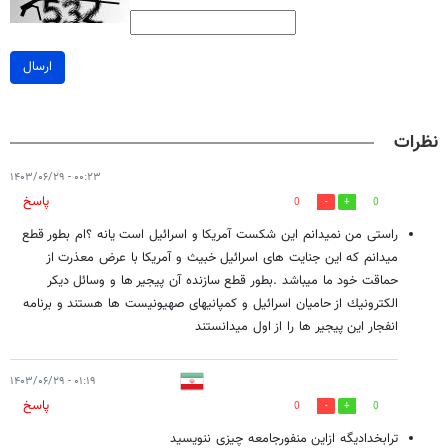
ارسال
نظرات
۰۰:۲۳ - ۱۴۰۳/۰۶/۲۹
پاسخ
0
0
راستى من نميدانم اين شكست آمريكا و اسرائيل است يانه ؟ام بطور قطع
ميدانم كه اين جنايت هاى اسرائيل خبيث و آمريكا با عرض معذرت از
حماقت خود ما ميباشد .بطور قطع سازنده آن پيجير ها و وسائل ديكر
الكترونيك از حاميان اسرائيل و كمپانيهاى صهيونيست ها هستند و برنامه
انفجار اين پيجير ها را از اول ميدانستند
۰۱:۱۹ - ۱۴۰۳/۰۶/۲۹
پاسخ
0
0
ترابخدادیگه ازاین منفورجامعه چیزی ننویسید