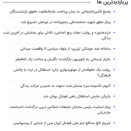
پربازدیدترین ها
پاسخ تأمین‌اجتماعی به زمان پرداخت مابه‌التفاوت حقوق بازنشستگان
پیکر مطهر شهید «محمدعلی رحیم‌زاده» در اورامان تشییع شد
«زنده‌شور» و روایت نجات پنج اعدامی؛ تلاش برای بخشش در آخرین شب
زندگی
سامانه ضد موشکی لیزری؛ از بلوف سیاسی تا واقعیت میدانی
مازیار لرستانی به تلویزیون بازگشت؛ نگارش و ساخت یک تله‌فیلم
روایت یک حقوقدان از موتورسواری زنان؛ استقلال در تردد یا چالش
فرهنگی؟
آلبوم «آسیمه سر» منتشر شد؛ دعوت به شنیدن حرکتِ زندگی
بازیکن خارجی استقلال راهی فوتبال یونان شد
پیام تسلیت رئیس سازمان تبلیغات اسلامی درپی درگذشت اندیشمند
مازندرانی
شروع تلخ مدافع تیم ملی فوتبال ایران پس از جدایی از پرسپولیس