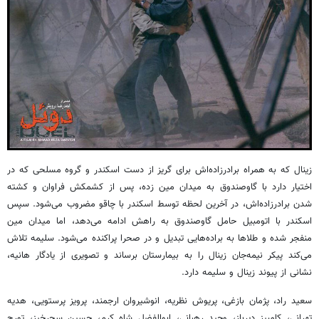
زینال که به همراه برادرزاده‌اش برای گریز از دست اسکندر و گروه مسلحی که در
اختیار دارد با گاوصندوق به میدان مین زده، پس از کشمکش فراوان و کشته
شدن برادرزاده‌اش، در آخرین لحظه توسط اسکندر با چاقو مضروب می‌شود. سپس
اسکندر با اتومبیل حامل گاوصندوق به راهش ادامه می‌دهد، اما میدان مین
منفجر شده و طلاها به براده‌هایی تبدیل و در صحرا پراکنده می‌شود. سلیمه تلاش
می‌کند پیکر نیمه‌جان زینال را به بیمارستان برساند و تصویری از یادگار هانیه،
نشانی از پیوند زینال و سلیمه دارد.
سعید راد، پژمان بازغی، پریوش نظریه، انوشیروان ارجمند، پرویز پرستویی، هدیه
تهرانی، کامبیز دیرباز، وحید رهبانی، ابوالفضل شاه کرم، حسین سحرخیز، تورج