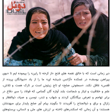
دیر زمانی است که با خالق نغمه های فتح «از کرخه تا راین» را پیموده ایم تا «بوی
پیراهن یوسف» در غمکده «آژانس شیشه ای» ما را از یاد «دیوانگان پریده از
قفس» غافل نکند. «سمفونی صلح» او تاج زیتونی است بر تارک همت و تلاش،
علم و خلاقیت و ایثار و شجاعت بلند آوازه گان گمنامی که فولاد را سپر دفاع در
برابر تهاجم و تعرض بیگانگان کردند و شهاب و تندر، نوسن و صیاد، ذوالفقار و
زلزال و براق و ذوالجناح را آفریدند تا بگویند پیام آور صلح پایدار برای میهنشان
هستند؛ و آن زمانی که اسکندرهای تاخته بر ارزش های ملی و انسانی، پرستوهای