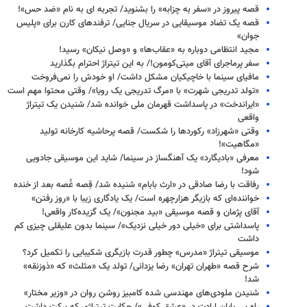
قصه پیروز در «سفر به چزابه» را بشنوید/ تجربه ای به نام «ضد حس»!
قصه یک تضاد موسیقایی در سریال جنایی/ ترفندهای کارن برای «پلیس
جوان»
مجید انتظامی دوباره به «عقاب‌ها» و «وصل نیکان» رسید!
سفر پرماجرای آقای میتی‌کومون!/ به این تیتراژ احترام بگذارید
مافیای سینما با خاچیکیان مشکل داشت/ او خودش را نمی‌فروخت
«تولد تدریجی شهرت» با «مرگ تدریجی یک رویا»/ وقتی محتوا مهم است
«ایراندخت» در پاسداشت قهرمان ملی خوانده شد/ شنیدن یک تیتراژ
واقعی
وقتی «شهرزاد» رکوردها را شکست/ قصه پرحاشیه کارخانه تولید
«مگاهیت»!
معرفی «بادیگارد» یک آهنگساز در سینما/ شاید این موسیقی جادویی
شود!
رفاقت با رضا صادقی در «ارث بابام» شنیده شد/ قِصه غُصه بعد از خنده
خواننده‌ای که بازیگر هزارچهره است/ یک یادگاری زیبا با «روز رفتن»
آقای پژمان و قصه موسیقی «بید مجنون»/ یک گزیده‌کار واقعی!
پاسداشتی برای «خیلی دور خیلی نزدیک»/ سینما بدون علیقلی چیزی کم
داشت
موسیقی تیتراژ «مدرس» چطور قدرت بازیگری شکیبایی را تکمیل کرد؟
شرح قصه «طهران تهران» رضا یزدانی/ تولد یک «مثلث» که «ذوزنقه»
شد!
شنیدن ملودی‌های مهندسی شده کامبیز روشن روان در «وزیر مختار»
راه بی پایان ارادت در «عشق کوفی»/ حکایت تیتراژی که برکت داشت