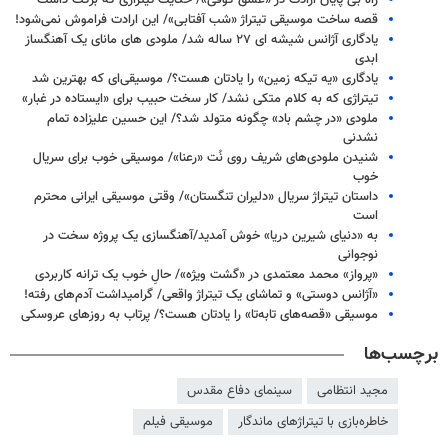
قصه ساخت موسیقی تیتراژ «شب آفتابی»/ این ارادت فراموش نمی‌شود!
یادگاری آژانس شیشه ای ۲۷ ساله شد/ ملودی های مانای یک آهنگساز
ابدی
یادگاری «یه تیکه زمین» را یادتان هست؟/ موسیقی‌ای که بهترین شد
تیتراژی که به کلام متکی نشد/ کار سخت حبیب برای «ایستاده در غبار»
ملودی «در چشم باد» چگونه متولد شد؟/ این حسین علیزاده تمام
نشدنی
شنیدن ملودی‌های شریف روی نُت «رعنا»/ موسیقی خوب برای سریال
خوب
داستان تیتراژ سریال «دلیران تنگستان»/ وقتی موسیقی ایرانی محترم
است
به «دنیای شیرین دریا» خوش آمدید/آهنگسازی یک پروژه سخت در
نوجوانی
«پرواز» محمد معتمدی در «گشت ویژه»/ حالِ خوب یک ترانه کاربردی
«آژانس دوستی» و تماشای یک تیتراژ واقعی/ گرامیداشت آدم‌های رفته!
موسیقی «قصه‌های تابه‌تا» را یادتان هست؟/ پرتاب به روزهای عروسکی
برچسب‌ها
مجید انتظامی
سینمای دفاع مقدس
خاطره‌بازی با تیتراژهای ماندگار
موسیقی فیلم