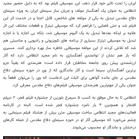
ایران را تحت تاثیر خود قرار دهد، این موسیقی فیلم بود که به دلیل حضور مجید
انتظامی به عنوان یک آهنگساز مولف و جریان ساز سینمای ایران به ویژه سینمای
دفاع مقدس تبدیل به یکی از مولفه های شاخص، قابل اعتنا و در خدمت اثر این
فیلم شد و حتی فضایی را فراهم کرد که موسیقی تیتراژ و قطعات مختلف این اثر
علاوه بر اینکه بعدها تبدیل به یک آلبوم موسیقی شد، بلکه بی اجازه یا با اجازه
تبدیل به موسیقی تیتراژ بسیاری از برنامه های تلویزیونی و رادیویی و مناسبتی هم
شد که تلاش کردند از این مولفه موسیقایی خاطره ساز بهره برداری کنند. مسیری
که باز هم نشان از توانمندی آهنگسازی به نام مجید انتظامی دارد که آثار
ارزشمندی پیش روی جامعه مخاطبان قرار داده است؛ هنرمندی که یقیناً جزو
برترین آهنگسازان سینما است و آثار ماندگاری که از وی در حوزه سینمای دفاع
مقدس بر جای مانده گواهی برای اثبات این ادعاست که وی را می‌توان قطعاً به
عنوان یکی از مهم‌ترین هنرمندان موسیقی فیلم‌های دفاع مقدس معرفی کرد.
انتظامی تا به حال موفق به کسب ۵ سیمرغ بلورین از جشنواره فیلم فجر، ۲ دیپلم
افتخار و همچنین ۴ بار نامزد جشنواره فجر شده است. البته در کارنامه
فعالیت‌های مجید انتظامی ساخت موسیقی متن بیش از هشتاد فیلم سینمایی به
چشم می‌خورد که موسیقی آثار او در حوزه سینمای دفاع مقدس از جمله کارهای
درخشان و ماندگار او محسوب می‌شوند.