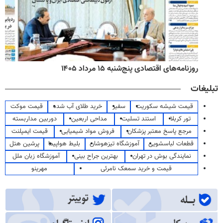
روزنامه‌های اقتصادی پنج‌شنبه ۱۵ مرداد ۱۴۰۵
تبلیغات
قیمت شیشه سکوریت
سفیر
خرید طلای آب شده
قیمت موکت
تور کربلا
استند تسلیت
مداحی اربعین
دوربین مداربسته
مرجع پاسخ معتبر پزشکان
فروش مواد شیمیایی
قیمت ایمپلنت
قطعات لباسشویی
آموزشگاه تیزهوشان
بلیط هواپیما
پرشین هتل
نمایندگی بوش در تهران
بهترین جراح بینی
آموزشگاه زبان ملل
قیمت و خرید سمعک نامرئی
مهرینو