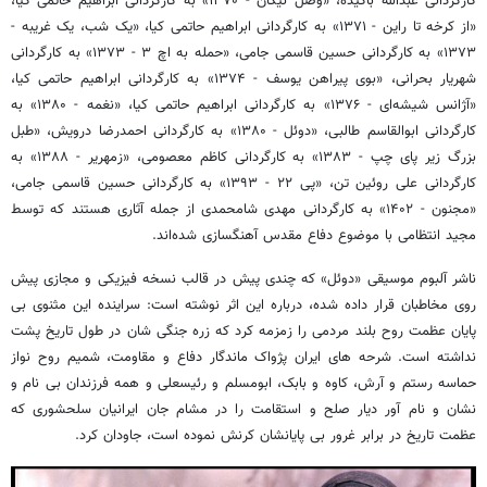
کارگردانی عبدالله باکیده، «وصل نیکان - ۱۳۷۰» به کارگردانی ابراهیم حاتمی کیا،
«از کرخه تا راین - ۱۳۷۱» به کارگردانی ابراهیم حاتمی کیا، «یک شب، یک غریبه -
۱۳۷۳» به کارگردانی حسین قاسمی جامی، «حمله به اچ ۳ - ۱۳۷۳» به کارگردانی
شهریار بحرانی، «بوی پیراهن یوسف - ۱۳۷۴» به کارگردانی ابراهیم حاتمی کیا،
«آژانس شیشه‌ای - ۱۳۷۶» به کارگردانی ابراهیم حاتمی کیا، «نغمه - ۱۳۸۰» به
کارگردانی ابوالقاسم طالبی، «دوئل - ۱۳۸۰» به کارگردانی احمدرضا درویش، «طبل
بزرگ زیر پای چپ - ۱۳۸۳» به کارگردانی کاظم معصومی، «زمهریر - ۱۳۸۸» به
کارگردانی علی روئین تن، «پی ۲۲ - ۱۳۹۳» به کارگردانی حسین قاسمی جامی،
«مجنون - ۱۴۰۲» به کارگردانی مهدی شامحمدی از جمله آثاری هستند که توسط
مجید انتظامی با موضوع دفاع مقدس آهنگسازی شده‌اند.
ناشر آلبوم موسیقی «دوئل» که چندی پیش در قالب نسخه فیزیکی و مجازی پیش
روی مخاطبان قرار داده شده، درباره این اثر نوشته است: سراینده این مثنوی بی
پایان عظمت روح بلند مردمی را زمزمه کرد که زره جنگی شان در طول تاریخ پشت
نداشته است. شرحه های ایران پژواک ماندگار دفاع و مقاومت، شمیم روح نواز
حماسه رستم و آرش، کاوه و بابک، ابومسلم و رئیسعلی و همه فرزندان بی نام و
نشان و نام آور دیار صلح و استقامت را در مشام جان ایرانیان سلحشوری که
عظمت تاریخ در برابر غرور بی پایانشان کرنش نموده است، جاودان کرد.