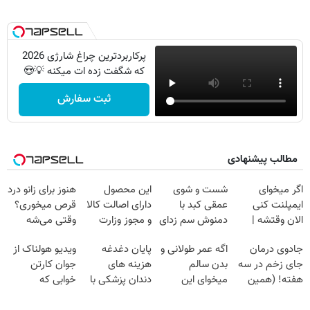
پرکاربردترین چراغ شارژی 2026
که شگفت زده ات میکنه 💡😍
ثبت سفارش
مطالب پیشنهادی
اگر میخوای
شست و شوی
این محصول
هنوز برای زانو درد
ایمپلنت کنی
عمقی کبد با
دارای اصالت کالا
قرص میخوری؟
الان وقتشه |
دمنوش سم زدای
و مجوز وزارت
وقتی می‌شه
فقط با ۲۵
گیاهی
بهداشت
بدون عمل
جادوی درمان
اگه عمر طولانی و
پایان دغدغه
ویدیو هولناک از
میلیون تومان!!!
است(55%تخفیف)
درمانش کرد؟؟؟؟
جای زخم در سه
بدن سالم
هزینه های
جوان کارتن
هفته! (همین
میخوای این
دندان پزشکی با
خوابی که
حالا رایگان
نوشیدنی رو با
پک سفید کننده
میلیاردر شد.