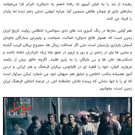
رهیده از بند را به تاوان آبروی باد رفته خصم به «دوئلی» نابرابر فرا می‌خوانند
سازهای بادی او چونان هاتفی سیمین آوا، مرثیه تنهایی نسلی زخم دیده اما پایدار
را فریاد می کنند.
هم آوایی سازها در رنگ آمیزی نت های «دی سونانس» انتظامی روایت تاریخ ایران
زمین است که هموار فاتح «دوئل» اصالت، شجاعت و پایمردی ستارگان جاودان
آسمان پایداری پارسیان است حتی اگر صداقت زینال ها، مجروح پیکان فریب گشته
و یحیی ها پای در زنجیر زر و زور و تزویر در عمق چاه ژرف نابرادران خفته باشند و
اسکندرها، خان ها و بی مایگان را به یاری طلبند. اگرچه خالق بیش از یکصد
مروارید الوان، خود را قطره ای در اقیانوس بیکران فرهنگ و هنر ایرانی و درس
آموز همیشه مکتب اخلاص و عشق هم میهنان خود می شمارد لیکن سزاوار است
که او را با تنها نشانی که زیبنده تلاش عاشقانه اش در عرصه اعتلای فرهنگ ایران
زمین است، بخوانیم.