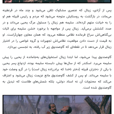
پس از آزادی، زینال که عنصری مشکوک تلقی می‌شود و چند ماه در قرنطینه
می‌ماند، در بازگشت به روستایش متوجه می‌شود که مردم و رئیس قبیله هم او
را به خیانت متهم کرده‌اند. سلیمه هم زینال را مسئول مرگ یحیی می‌داند و در
صدد کشتنش برمی‌آید. زینال پس از مواجهه با برخورد خشن سلیمه برای اثبات
بی‌گناهی‌اش سراغ فرمانده نظامی منطقه می‌رود که همان معاون جهان‌آراست. او
به قیمت از دست دادن موقعیت نظامی‌اش تجهیزات و گروه غواصی را در اختیار
زینال قرار می‌دهد تا در نقطه‌ای که گاوصندوق زیر آب رفته، به تجسس بپردازد.
گاوصندوق پیدا می‌شود، اما ابتدا زینال استخوان‌های به‌جامانده از یحیی را پیش
سلیمه می‌برد. اسکندر که از سال‌ها پیش دلبسته سلیمه بوده، ازدواج پسر یحیی
با یکی از دختران قبیله (دختر ناخدا که برادرزاده زینال است) را در گرو وصلت خود
با سلیمه می‌داند. او پس از کشف گاوصندوق مانع عزیمت زینال می‌شود و اعتراف
می‌کند که محتویات آن نه اسناد دولتی، بلکه شمش‌های طلاست که تبدیل به
گاوصندوق شده است.