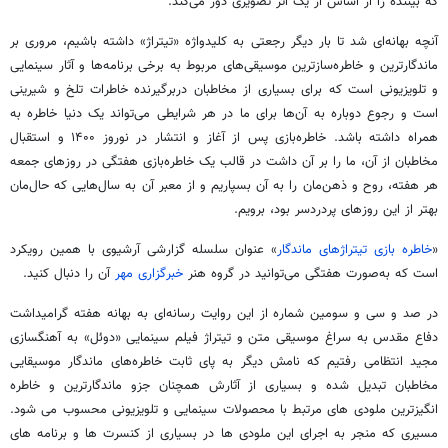
که بیننده را از اساس از یک اثر تصویری دور می‌کند.
آنچه بهانه‌ای شد تا بار دیگر رجعتی به کلیدواژه «تیتراژ» داشته باشیم، مروری بر
ماندگارترین و خاطره‌سازترین موسیقی‌های مربوط به برخی برنامه‌ها و آثار سینمایی
و تلویزیونی است که برای بسیاری از مخاطبان دربرگیرنده خاطرات تلخ و شیرینی
است و رجوع دوباره به آن‌ها برای ما در هر شرایطی می‌تواند یک دنیا خاطره به
همراه داشته باشد. خاطره‌بازی پس از آغاز و انتشار در نوروز ۱۴۰۰ و استقبال
مخاطبان از آن، ما را بر آن داشت در قالب یک خاطره‌بازی هفتگی در روزهای جمعه
هر هفته، روح و ذهن‌مان را به آن بسپاریم و از معبر آن به سال‌هایی که حال‌مان
بهتر از این روزهای پردردسر بود، برویم.
«
خاطره بازی تیتراژهای ماندگار
» عنوان سلسله گزارشی آرشیوی با همین رویکرد
است که به‌صورت هفتگی می‌توانید در گروه هنر
خبرگزاری مهر
آن را دنبال کنید.
در صد و سی و سومین شماره از این روایت رسانه‌ای به بهانه هفته گرامیداشت
دفاع مقدس به سراغ موسیقی متن و تیتراژ فیلم سینمایی «دوئل» به آهنگسازی
مجید انتظامی رفتیم که نامش دیگر به پای ثابت خاطره‌های ماندگار موسیقایی
مخاطبان تبدیل شده و بسیاری از آثارش همچنان جزو ماندگارترین و خاطره
انگیزترین ملودی های مرتبط با محصولات سینمایی و تلویزیونی محسوب می شود.
مسیری که منجر به اجرای این ملودی ها در بسیاری از کنسرت ها و برنامه های