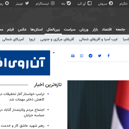
تلگرام
سروش
آی گپ
بله
اینستاگرام
توییتر
روبی
جامعه
اقتصاد
بازار
ورزش
سیاست
بین‌الملل
استان‌ها
عکس
فیلم
مج
اسیا
غرب آسیا و آفریقای شمالی
آفریقای مرکزی و جنوبی
اروپا
آمریکای شمالی
تازه‌ترین اخبار
ترامپ خواستار آغاز تحقیقات درب
کاهش ذخایر مهمات شد
حماسه خیابان
رهبر شهید عاشق کار و خدمت ب