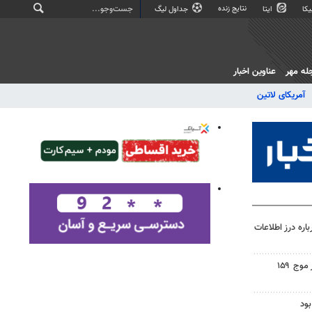
نتایج زنده
کا
ایتا
جداول لیگ
له مهر
عناوین اخبار
آمریکای لاتین
اره درز اطلاعات
اجتماع مردم ولایتمدار گناباد در موج ۱۵۹
ود