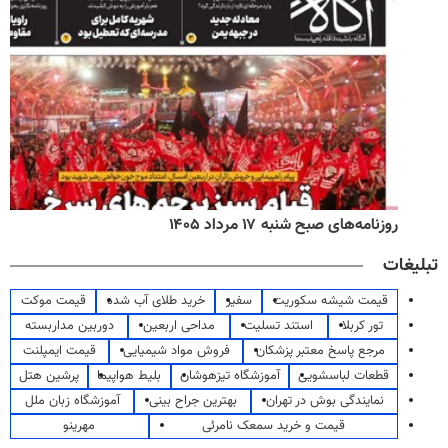
روزنامه‌های صبح شنبه ۱۷ مرداد ۱۴۰۵
تبلیغات
قیمت شیشه سکوریت
سفیر
خرید طلای آب شده
قیمت موکت
تور کربلا
استند تسلیت
مداحی اربعین
دوربین مداربسته
مرجع پاسخ معتبر پزشکان
فروش مواد شیمیایی
قیمت ایمپلنت
قطعات لباسشویی
آموزشگاه تیزهوشان
بلیط هواپیما
پرشین هتل
نمایندگی بوش در تهران
بهترین جراح بینی
آموزشگاه زبان ملل
قیمت و خرید سمعک نامرئی
مهرینو