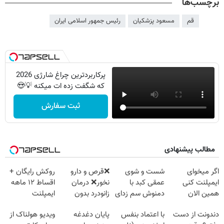
برچسب‌ها
قم
مسعود پزشکیان
رئیس جمهور اسلامی ایران
پرکاربردترین چراغ شارژی 2026
که شگفت زده ات میکنه 💡😍
ثبت سفارش
مطالب پیشنهادی
اگر میخوای
شست و شوی
❌قرص‌ و دارو
روکش رایگان +
ایمپلنت کنی
عمقی کبد با
نخور❌ درمان
اقساط ۱۲ ماهه
همین الان
دمنوش سم زدای
زانودرد بدون
ایمپلنت
وقتشه | فقط با
گیاهی
قرص
دندونت از دست
با اعتماد بنفس
پایان دغدغه
ویدیو هولناک از
۲۵ میلیون