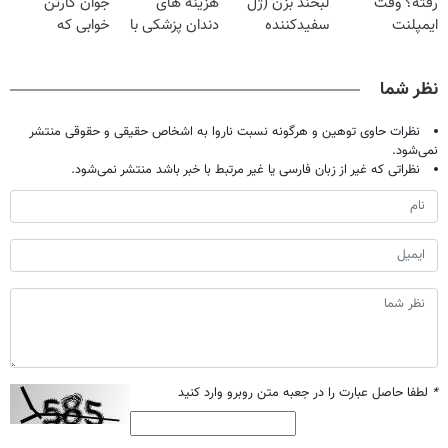
رفته؟ وقت
لبخند بزن (ژل
هزینه های
جوان کارتن
تومان!!!
ایمپلنت
سفیدکننده
دندان پزشکی با
خوابی که
دیجیتاله
دندان40%تخفیف)
پک سفید کننده
میلیاردر شد.
خانگی
آموزش رایگان
نظر شما
نظرات حاوی توهین و هرگونه نسبت ناروا به اشخاص حقیقی و حقوقی منتشر
نمی‌شود.
نظراتی که غیر از زبان فارسی یا غیر مرتبط با خبر باشد منتشر نمی‌شود.
*
لطفا حاصل عبارت را در جعبه متن روبرو وارد کنید