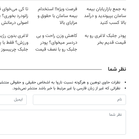
به جمع بازاریابان بیمه
فرصت ویژه‼️ استخدام
تا کی می‌خوای 
سامان بپیوندید و درآمد
بیمه سامان با حقوق و
زانودرد بخوری؟ ی
بالا کسب کنید
مزایای بالا
اصولی درمانش 
پودر جلبک لاغری رو به
کاهش وزن راحت و بی
لاغری بدون رژیم
قیمت قدیم بخر
دردسر میخوای؟ پودر
ورزش؟ فقط با پ
جلبک رو با نصف قیمت
جلبک چریبسوز
بخر!
نظر شما
نظرات حاوی توهین و هرگونه نسبت ناروا به اشخاص حقیقی و حقوقی منتشر 
نظراتی که غیر از زبان فارسی یا غیر مرتبط با خبر باشد منتشر نمی‌شود.