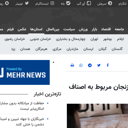
تلگرام
سروش
آی گپ
بله
اینستاگرام
توییتر
روبی
جامعه
اقتصاد
بازار
ورزش
سیاست
بین‌الملل
استان‌ها
عکس
فیلم
مج
ایلام
بوشهر
تهران
چهارمحال و بختیاری
خراسان جنوبی
خراسان رضوی
گلستان
گیلان
لرستان
مازندران
مرکزی
هرمزگان
همدان
یزد
نجان مربوط به اصناف
تازه‌ترین اخبار
حفاظت از میانکاله بدون مشا
امکان‌پذیر نیست
خبرنگاران با جهاد تبیین و امید
دشمن را خنثی کنند