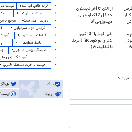
خرید طلای آب شده
قیمت مو
قرص
از الان تا آخر تابستون
استند تسلیت
مدا
کبار
حداقل 12کیلو چربی
دوربین مداربسته
مرجع پاسخ 
کن
میسوزونی🧨
فروش مواد شیمیایی
قی
 و
خبر خوش❗❗ 10کیلو
قطعات لباسشویی
آموزشگ
ودر
لاغری تو دوماه💣 (خرید
بلیط هواپیما
پر
با تخفیف🔥)
نمایندگی بوش در تهران
بهت
آموزشگاه زبان ملل
قیمت و خرید سمعک نامرئی
نمی‌شود.