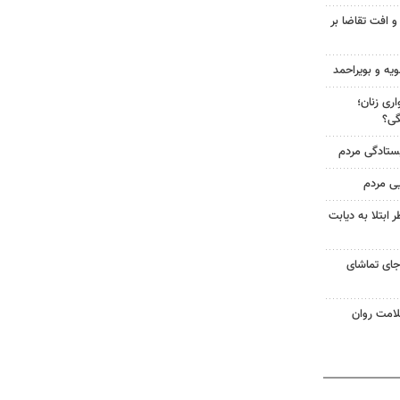
و افت تقاضا بر
ویه و بویراحمد
ری زنان؛
گی؟
یستادگی مردم
یی مردم
ابتلا به دیابت
جای تماشای
لامت روان