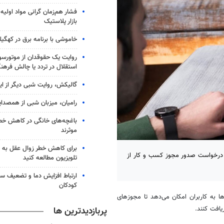
فشار هم‌زمان گرانی مواد اولیه 
بازار پلاستیک
خاموشی با برنامه برق در کهگیل
روایت یک حقوقدان از موتورسوا
استقلال در تردد یا چالش فرهن
گالیکش، روایت شبی دیگر از ا
رامیان، میزبان شبی از همصدا
باغچه‌های خانگی در کاهش خطر 
موثرند
برای کاهش خطر زوال عقل به 
جان-مدیرکل امور اقتصادی و دارایی استان زنجان گفت: ۱۲۸ هزار و ۳۱۴ درخواست صدور مجوز کسب و کار از
تلویزیون مطالعه کنید
ارتباط افزایش دما و تضعیف س
کودکان
ا به کاربران امکان می‌دهد تا مجوزهای
افت کنند.
پربازدیدترین ها