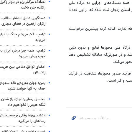
تصادف مرگبار پژو در بلوار وکیل‌
ور اقتصادی و دارایی استان زنجان گفت: از ابتدای سال ۱۴۰۱ که همه دستگاه‌های اجرایی به درگاه ملی
راننده جان باخت
رخواست در همه حوزه‌ها از استان زنجان ثبت شده که از این تعداد
دستگیری عامل انتشار مطالب تو
زائران اربعین در فضای مجازی
ه ندارد، اضافه کرد: بیشترین درخواست
ترامپ: فکر می‌کنم جنگ با ایران
می‌یابد
 درگاه ملی مجوزها ضایع و بدون دلیل
ترامپ: همه چیز درباره ایران به
کنند و در صورتی‌که سامانه تشخیص دهد
خوب پیش می‌رود
وز می‌کند.
امضای توافق دفاعی بین عربستا
پاکستان
فرآیند صدور مجوزها، شفافیت در فرآیند
کسب و کار است.
یمن: جهان به‌زودی ناله سعودی‌
حمله به آنها خواهد شنید
محسن رضایی: اجازه باز شدن 
تنگه هرمز را نخواهیم داد
«کشمیری»؛ وقتی برچسب‌سازی
رسانه‌ای را می‌گیرد
ضربه مغزی بیش