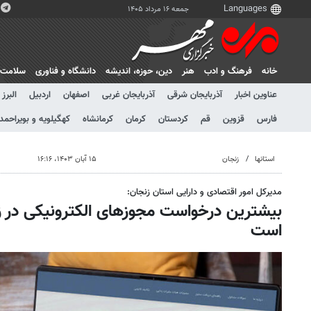
جمعه ۱۶ مرداد ۱۴۰۵
خانه
فرهنگ و ادب
هنر
دين، حوزه، انديشه
دانشگاه و فناوری
سلامت
عناوین اخبار
آذربایجان شرقی
آذربایجان غربی
اصفهان
اردبیل
البرز
فارس
قزوین
قم
کردستان
کرمان
کرمانشاه
کهگیلویه و بویراحمد
استانها
زنجان
۱۵ آبان ۱۴۰۳، ۱۶:۱۶
مدیرکل امور اقتصادی و دارایی استان زنجان:
بیشترین درخواست مجوزهای الکترونیکی در ز
است