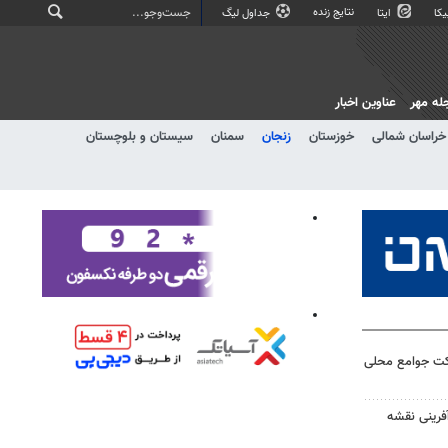
نتایج زنده
کا
ایتا
جداول لیگ
له مهر
عناوین اخبار
خراسان شمالی
خوزستان
زنجان
سمنان
سیستان و بلوچستان
رکت جوامع محلی
آفرینی نقشه