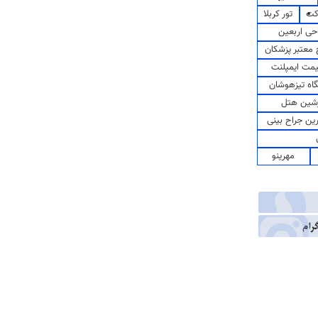
کت
تور کربلا
حی اربعین
معتبر پزشکان
مت ایمپلنت
اه تیزهوشان
شین هتل
رین جراح بینی
مهرینو