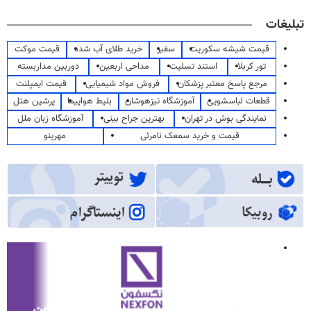
تبلیغات
قیمت شیشه سکوریت
سفیر
خرید طلای آب شده
قیمت موکت
تور کربلا
استند تسلیت
مداحی اربعین
دوربین مداربسته
مرجع پاسخ معتبر پزشکان
فروش مواد شیمیایی
قیمت ایمپلنت
قطعات لباسشویی
آموزشگاه تیزهوشان
بلیط هواپیما
پرشین هتل
نمایندگی بوش در تهران
بهترین جراح بینی
آموزشگاه زبان ملل
قیمت و خرید سمعک نامرئی
مهرینو