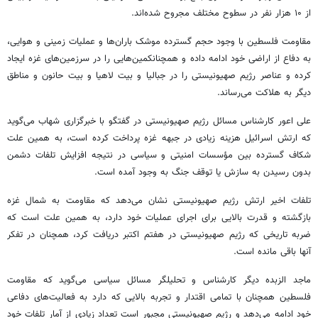
از ۱۰ هزار نفر در سطوح مختلف مجروح شده‌اند.
مقاومت فلسطین با وجود حجم گسترده موشک باران‌ها و عملیات زمینی و هوایی،
به دفاع از اراضی خود ادامه داده و همچنانکمین‌هایی را در سرزمین‌های غزه ایجاد
کرده و عناصر رژیم صهیونیستی را در
جبالیا
و بیت
لاهیا
و بیت
حانون
و مناطق
دیگر به هلاکت می‌رساند.
علی
اعور
کارشناس مسائل رژیم صهیونیستی در گفتگو با خبرگزاری شهاب می‌گوید
که ارتش اسرائیل هزینه زیادی در جبهه غزه پرداخت کرده است، به همین علت
شکاف گسترده بین مؤسسات امنیتی و سیاسی در نتیجه افزایش تلفات دشمن
بدون رسیدن به سازش یا توقف جنگ به وجود آمده است.
تلفات اخیر ارتش رژیم صهیونیستی نشان می‌دهد که مقاومت به شمال غزه
بازگشته و قدرت بالایی برای اجرای عملیات خود دارد، به همین علت است که
ضربه تاریخی که رژیم صهیونیستی در هفتم اکتبر دریافت کرد، همچنان در تفکر
آنها باقی مانده است.
ماجد
الزبده
دیگر کارشناس و تحلیلگر مسائل سیاسی می‌گوید که مقاومت
فلسطین همچنان با تمامی اقتدار و تجربه بالایی که دارد به فعالیت‌های دفاعی
خود ادامه می‌دهد و رژیم صهیونیستی مجبور است تعداد زیادی از آمار تلفات خود