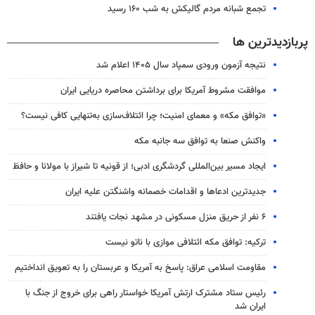
تجمع شبانه مردم گالیکش به شب ۱۶۰ رسید
پربازدیدترین ها
نتیجه آزمون ورودی سمپاد سال ۱۴۰۵ اعلام شد
موافقت مشروط آمریکا برای برداشتن محاصره دریایی ایران
«توافق مکه» و معمای امنیت؛ چرا ائتلاف‌سازی به‌تنهایی کافی نیست؟
واکنش صنعا به توافق سه جانبه مکه
ایجاد مسیر بین‌المللی گردشگری ادبی؛ از قونیه تا شیراز با مولانا و حافظ
جدیدترین ادعاها و اقدامات خصمانه واشنگتن علیه ایران
۶ نفر از حریق منزل مسکونی در مشهد نجات یافتند
ترکیه: توافق مکه ائتلافی موازی با ناتو نیست
مقاومت اسلامی عراق: پاسخ به آمریکا و عربستان را به تعویق انداختیم
رئیس ستاد مشترک ارتش آمریکا خواستار راهی برای خروج از جنگ با
ایران شد