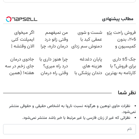
مطالب پیشنهادی
فروش راحت پژو
شست و شوی
من نمیفهمم
اگر میخوای
۲۰6، بدون
عمقی کبد با
وقتی زانو درد
ایمپلنت کنی
کمیسیون و
دمنوش سم زدای
درمان داره، چرا
الان وقتشه |
دردسر
گیاهی
دردش رو داری
فقط با ۲۵
جک s5 داری
پایان دغدغه
چرا هنوز داری با
جادوی درمان
تحمل میکنی؟❗
میلیون تومان!!!
برای فروش؟ با
هزینه های
درد راه میری؟
جای زخم در سه
کارنامه به بهترین
دندان پزشکی با
وقتی راه درمان
هفته! (همین
قیمت بفروش!
پک سفید کننده
جلو پاته!
حالا رایگان
خانگی
صحبت کنید)
نظر شما
نظرات حاوی توهین و هرگونه نسبت ناروا به اشخاص حقیقی و حقوقی منتشر
نمی‌شود.
نظراتی که غیر از زبان فارسی یا غیر مرتبط با خبر باشد منتشر نمی‌شود.