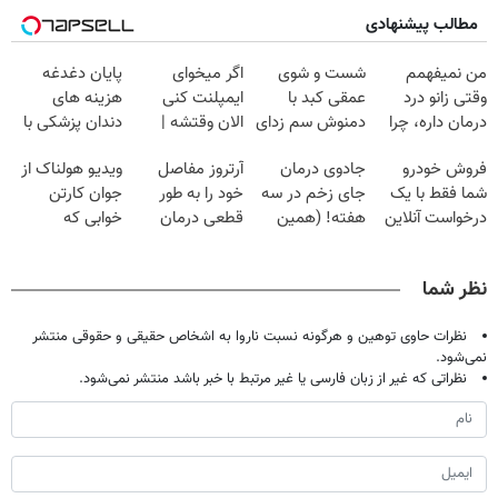
مطالب پیشنهادی
من نمیفهمم
شست و شوی
اگر میخوای
پایان دغدغه
وقتی زانو درد
عمقی کبد با
ایمپلنت کنی
هزینه های
درمان داره، چرا
دمنوش سم زدای
الان وقتشه |
دندان پزشکی با
دردش رو داری
گیاهی
فقط با ۲۵
پک سفید کننده
فروش خودرو
جادوی درمان
آرتروز مفاصل
ویدیو هولناک از
تحمل میکنی؟❗
میلیون تومان!!!
خانگی
شما فقط با یک
جای زخم در سه
خود را به طور
جوان کارتن
درخواست آنلاین
هفته! (همین
قطعی درمان
خوابی که
✔
حالا رایگان
کنید!
میلیاردر شد.
صحبت کنید)
◗پرسش‌نامه◖
آموزش رایگان
نظر شما
نظرات حاوی توهین و هرگونه نسبت ناروا به اشخاص حقیقی و حقوقی منتشر
نمی‌شود.
نظراتی که غیر از زبان فارسی یا غیر مرتبط با خبر باشد منتشر نمی‌شود.