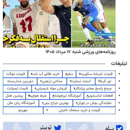
روزنامه‌های ورزشی شنبه ۱۷ مرداد ۱۴۰۵
تبلیغات
قیمت شیشه سکوریت
سفیر
خرید طلای آب شده
قیمت موکت
تور کربلا
استند تسلیت
مداحی اربعین
دوربین مداربسته
مرجع پاسخ معتبر پزشکان
فروش مواد شیمیایی
قیمت ایمپلنت
قطعات لباسشویی
آموزشگاه تیزهوشان
بلیط هواپیما
پرشین هتل
نمایندگی بوش در تهران
بهترین جراح بینی
آموزشگاه زبان ملل
قیمت و خرید سمعک نامرئی
مهرینو