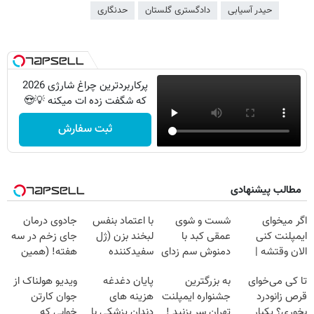
حیدر آسیابی
دادگستری گلستان
حدنگاری
پرکاربردترین چراغ شارژی 2026
که شگفت زده ات میکنه 💡😍
ثبت سفارش
مطالب پیشنهادی
اگر میخوای
شست و شوی
با اعتماد بنفس
جادوی درمان
ایمپلنت کنی
عمقی کبد با
لبخند بزن (ژل
جای زخم در سه
الان وقتشه |
دمنوش سم زدای
سفیدکننده
هفته! (همین
فقط با ۲۵
گیاهی
دندان40%تخفیف)
حالا رایگان
تا کی می‌خوای
به بزرگترین
پایان دغدغه
ویدیو هولناک از
میلیون تومان!!!
صحبت کنید)
قرص زانودرد
جشنواره ایمپلنت
هزینه های
جوان کارتن
بخوری؟ یکبار
تهران سر بزنید !
دندان پزشکی با
خوابی که