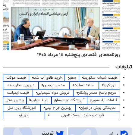
روزنامه‌های اقتصادی پنج‌شنبه ۱۵ مرداد ۱۴۰۵
تبلیغات
قیمت شیشه سکوریت
سفیر
خرید طلای آب شده
قیمت موکت
تور کربلا
استند تسلیت
مداحی اربعین
دوربین مداربسته
مرجع پاسخ معتبر پزشکان
فروش مواد شیمیایی
قیمت ایمپلنت
قطعات لباسشویی
آموزشگاه تیزهوشان
بلیط هواپیما
پرشین هتل
نمایندگی بوش در تهران
بهترین جراح بینی
آموزشگاه زبان ملل
قیمت و خرید سمعک نامرئی
مهرینو