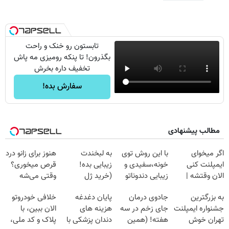
تابستون رو خنک و راحت
بگذرون! تا پنکه رومیزی مه پاش
تخفیف داره بخرش
سفارش بده!
مطالب پیشنهادی
اگر میخوای
با این روش توی
به لبخندت
هنوز برای زانو درد
ایمپلنت کنی
خونه،سفیدی و
زیبایی بده!
قرص میخوری؟
الان وقتشه |
زیبایی دندوناتو
(خرید ژل
وقتی می‌شه
فقط با ۲۵
برگردون
سفیدکننده
بدون عمل
به بزرگترین
جادوی درمان
پایان دغدغه
خلافی خودروتو
میلیون تومان!!!
(40%off)
دندان
درمانش کرد؟؟؟؟
جشنواره ایمپلنت
جای زخم در سه
هزینه های
الان ببین، با
با40%تخفیف)
تهران خوش
هفته! (همین
دندان پزشکی با
پلاک و کد ملی،