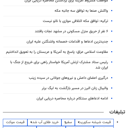
موافقت مشروط آمریکا برای برداشتن محاصره دریایی ایران
واکنش صنعا به توافق سه جانبه مکه
ترکیه: توافق مکه ائتلافی موازی با ناتو نیست
۶ نفر از حریق منزل مسکونی در مشهد نجات یافتند
جدیدترین ادعاها و اقدامات خصمانه واشنگتن علیه ایران
مقاومت اسلامی عراق: پاسخ به آمریکا و عربستان را به تعویق انداختیم
رئیس ستاد مشترک ارتش آمریکا خواستار راهی برای خروج از جنگ با
ایران شد
درگیری اعضای داعش و نیروهای جولانی در سیده زینب
والیبال زنان البرز در مسیر بازگشت به لیگ برتر
ادامه ادعاهای سنتکام درباره محاصره دریایی ایران
تبلیغات
قیمت شیشه سکوریت
سفیر
خرید طلای آب شده
قیمت موکت