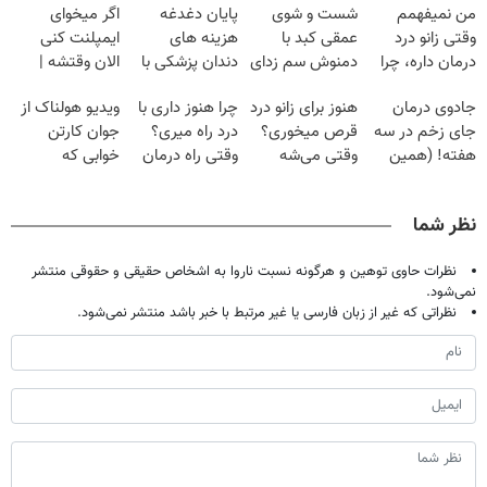
من نمیفهمم
شست و شوی
پایان دغدغه
اگر میخوای
وقتی زانو درد
عمقی کبد با
هزینه های
ایمپلنت کنی
درمان داره، چرا
دمنوش سم زدای
دندان پزشکی با
الان وقتشه |
دردش رو داری
گیاهی
پک سفید کننده
فقط با ۲۵
جادوی درمان
هنوز برای زانو درد
چرا هنوز داری با
ویدیو هولناک از
تحمل میکنی؟❗
خانگی
میلیون تومان!!!
جای زخم در سه
قرص میخوری؟
درد راه میری؟
جوان کارتن
هفته! (همین
وقتی می‌شه
وقتی راه درمان
خوابی که
حالا رایگان
بدون عمل
جلو پاته!
میلیاردر شد.
صحبت کنید)
درمانش کرد؟؟؟؟
آموزش رایگان
نظر شما
نظرات حاوی توهین و هرگونه نسبت ناروا به اشخاص حقیقی و حقوقی منتشر
نمی‌شود.
نظراتی که غیر از زبان فارسی یا غیر مرتبط با خبر باشد منتشر نمی‌شود.