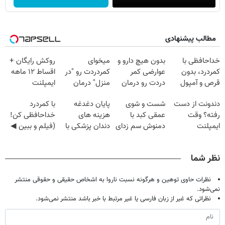
مطالب پیشنهادی
خداحافظی با
بدون هیچ دارو و
میخوای
روکش رایگان +
کمردرد، بدون
عوارضی کمر
کمردردت رو "در
اقساط ۱۲ ماهه
قرص و آمپول
دردت رو درمان
منزل" درمان
ایمپلنت
کن!
کنی؟ (◂فیلم +
دندونت از دست
شست و شوی
پایان دغدغه
با کمردرد
(پرسش‌نامه)
◂پرسش‌نامه)
رفته؟ وقت
عمقی کبد با
هزینه های
خداحافظی کن!
ایمپلنت
دمنوش سم زدای
دندان پزشکی با
(فیلم و ببین ◀
دیجیتاله
گیاهی
پک سفید کننده
پرسش‌نامه رو
خانگی
پرکن)
نظر شما
نظرات حاوی توهین و هرگونه نسبت ناروا به اشخاص حقیقی و حقوقی منتشر
نمی‌شود.
نظراتی که غیر از زبان فارسی یا غیر مرتبط با خبر باشد منتشر نمی‌شود.