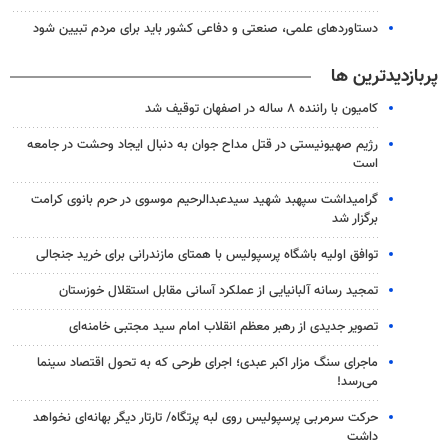
دستاوردهای علمی، صنعتی و دفاعی کشور باید برای مردم تبیین شود
پربازدیدترین ها
کامیون با راننده ۸ ساله در اصفهان توقیف شد
رژیم صهیونیستی در قتل مداح جوان به دنبال ایجاد وحشت در جامعه
است
گرامیداشت سپهبد شهید سیدعبدالرحیم موسوی در حرم بانوی کرامت
برگزار شد
توافق اولیه باشگاه پرسپولیس با همتای مازندرانی برای خرید جنجالی
تمجید رسانه آلبانیایی از عملکرد آسانی مقابل استقلال خوزستان
تصویر جدیدی از رهبر معظم انقلاب امام سید مجتبی خامنه‌ای
ماجرای سنگ مزار اکبر عبدی؛ اجرای طرحی که به تحول اقتصاد سینما
می‌رسد!
حرکت سرمربی پرسپولیس روی لبه پرتگاه/ تارتار دیگر بهانه‌ای نخواهد
داشت