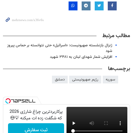
مطالب مرتبط
ژنرال بازنشسته صهیونیست: «اسرائیل» حتی نتوانسته بر حماس پیروز
شود
افزایش شمار شهدای لبنان به ۳۴۸۱ شهید
برچسب‌ها
سوریه
رژیم صهیونیستی
دمشق
پرکاربردترین چراغ شارژی 2026
که شگفت زده ات میکنه 💡😍
ثبت سفارش