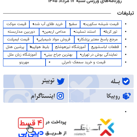
روزنامه‌های ورزشی شنبه ۱۷ مرداد ۱۴۰۵
تبلیغات
قیمت شیشه سکوریت
سفیر
خرید طلای آب شده
قیمت موکت
تور کربلا
استند تسلیت
مداحی اربعین
دوربین مداربسته
مرجع پاسخ معتبر پزشکان
فروش مواد شیمیایی
قیمت ایمپلنت
قطعات لباسشویی
آموزشگاه تیزهوشان
بلیط هواپیما
پرشین هتل
نمایندگی بوش در تهران
بهترین جراح بینی
آموزشگاه زبان ملل
قیمت و خرید سمعک نامرئی
مهرینو