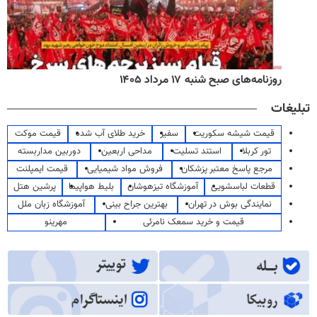
روزنامه‌های صبح شنبه ۱۷ مرداد ۱۴۰۵
تبلیغات
قیمت شیشه سکوریت
سفیر
خرید طلای آب شده
قیمت موکت
تور کربلا
استند تسلیت
مداحی اربعین
دوربین مداربسته
مرجع پاسخ معتبر پزشکان
فروش مواد شیمیایی
قیمت ایمپلنت
قطعات لباسشویی
آموزشگاه تیزهوشان
بلیط هواپیما
پرشین هتل
نمایندگی بوش در تهران
بهترین جراح بینی
آموزشگاه زبان ملل
قیمت و خرید سمعک نامرئی
مهرینو