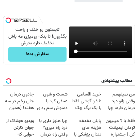
تابستون رو خنک و راحت
بگذرون! تا پنکه رومیزی مه پاش
تخفیف داره بخرش
سفارش بده!
مطالب پیشنهادی
من نمیفهمم
خرید اقساطی
شست و شوی
جادوی درمان
وقتی زانو درد
طلا و گوشی فقط
عمقی کبد با
جای زخم در سه
درمان داره، چرا
با یک برگ چک
دمنوش سم زدای
هفته! (همین
دردش رو داری
صیادی
گیاهی
حالا رایگان
فقط با ؟ میلیون
پایان دغدغه
چرا هنوز داری با
ویدیو هولناک از
تحمل میکنی؟❗
صحبت کنید)
تومان ایمپلنت
هزینه های
درد راه میری؟
جوان کارتن
کن | جشنواره
دندان پزشکی با
وقتی راه درمان
خوابی که