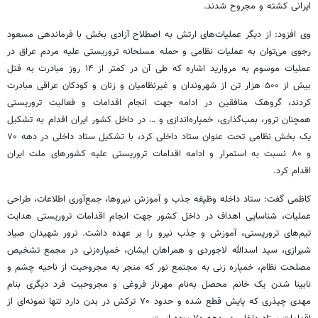
ایرانی کشته و مجروح شدند.
وی افزود: از دیگر عملیات‌های ارتش به اصطلاح آزادی بخش با فرماندهی مسعود
رجوی
می‌توان به عملیات نظامی و حمله مسلحانه تروریستی علیه مردم عراق در
عملیات موسوم به مروارید اشاره که طی آن در کمتر از ۱۴ روز مبادرت به قتل
بیش از ۵۰۰ هزار تن از شهروندان و غیرنظامیان و زنان و کودکان عراقی مبادرت
کردند، گروهک منافقین در ادامه جهت انجام اقدامات و فعالیت تروریستی
همچنان ترور، بمب‌گذاری، خمپاره‌اندازی و … در داخل کشور ایران اقدام به تشکیل
یک بخش نظامی تحت عنوان ستاد داخلی کرد، با تشکیل ستاد داخلی در دهه ۷۰
و ۸۰ نسبت به استمرار و ادامه اقدامات تروریستی علیه کشورهای ملت ایران
اقدام کرد.
کاظمی گفت: ستاد داخله وظیفه جذب و آموزش نیروها، جمع‌آوری اطلاعات، طراحی
عملیات، شناسایی اهداف در داخل کشور جهت انجام اقدامات تروریستی هدایت
تیم‌های تروریستی، آموزش و جذب نیرو را بر عهده داشت. ترور شهیدان صیاد
شیرازی، سید اسدالله لاجوردی و همراهان ایشان، خمپاره‌زنی در مجمع تشخیص
مصلحت نظام، خمپاره زنی به مجتمع نور که منجر به مجروحیت از ناحیه چشم و
نابینا شدن یک خانم محصل به‌نام مهرناز فروغی و مجروحیت فرد دیگری بنام
مهدی چیذری که پایش قطع شده و حدود ۷۰ ترکش در بدن دارد تنها نمونه‌ای از