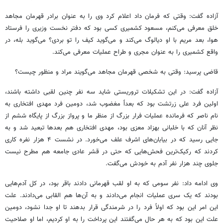
آزاده گفت: وقتی که فرمان داد اعلام کرد وی را به عنوان برادر قهرمان مجاهد
خلق معرفی می‌کنم، مسعود کشمیری کسی بود که دفتر نخست وزیری را فرستاد
هوا، بعد مریم با او دیالوگ می‌کند و می‌گوید کیف را تو بردی؟ می‌گوید بله، در
واقع کشمیری را به عنوان مجری و طراح عملیات معرفی می‌کند.
قاضی پرسید: وقتی به شخصی قهرمان مجاهد می‌گویند مراد و منظور چیست؟
آزاده گفت: در این تشکیلات تروریستی شاید سه نفر چنین لقبی داشته باشند،
اولین فرد علی زرتشت بود که بعداً مغضوب شد، دومین فرد مهدی افتخاری به
نام ناصر که فرمانده عملیات فرار بزرگ از منظر ما و پرواز بزرگ از پایگاه ششم از
نظر آنان که با خلبانی بهزاد معزی بود، مهدی افتخاری هم بعدها تبعید شد و به
جایی رسید که در بیابان‌های اشرف علف می‌خورد. در نشست ۴ هزار
نفره
کاری
کردند که رکیک‌ترین فحش‌هایی که حتی در قشر عادی جامعه هم مطرح نیست
جلوی چند هزار نفر آدم به خودش می‌گفت.
وی ادامه داد: نفر سومی که به او لقب قهرمانی دادند باقر بود، در کل آدم‌هایی
بودند که یک سری عملیات انجام می‌دادند و به آن‌ها هم القابی می‌دادند. علت
این امر این بود که اولاً فرد را در شرمندگی قرار بدهند تا او جدا نشود، دومین
علت این بود که به هر حال می‌گفتند این پرداخت را به او کردیم، اما او صلاحیت