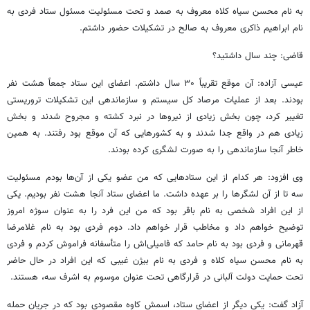
به نام محسن سیاه کلاه معروف به صمد و تحت مسئولیت مسئول ستاد فردی به
نام ابراهیم ذاکری معروف به صالح در تشکیلات حضور داشتم.
قاضی: چند سال داشتید؟
عیسی آزاده: آن موقع تقریباً ۳۰ سال داشتم. اعضای این ستاد جمعاً هشت نفر
بودند. بعد از عملیات مرصاد کل سیستم و سازماندهی این تشکیلات تروریستی
تغییر کرد، چون بخش زیادی از نیروها در نبرد کشته و مجروح شدند و بخش
زیادی هم در واقع جدا شدند و به کشورهایی که آن موقع بود رفتند. به همین
خاطر آنجا سازماندهی را به صورت لشگری کرده بودند.
وی افزود: هر کدام از این ستادهایی که من عضو یکی از آن‌ها بودم مسئولیت
سه تا از آن لشگرها را بر عهده داشت. ما اعضای ستاد آنجا هشت نفر بودیم. یکی
از این افراد شخصی به نام باقر بود که من این فرد را به عنوان سوژه امروز
توضیح خواهم داد و مخاطب قرار خواهم داد. دوم فردی بود به نام غلامرضا
قهرمانی و فردی بود به نام حامد که فامیلی‌اش را متأسفانه فراموش کردم و فردی
به نام محسن سیاه کلاه و فردی به نام بیژن غیبی که این افراد در حال حاضر
تحت حمایت دولت آلبانی در قرارگاهی تحت عنوان موسوم به اشرف سه، هستند.
آزاد گفت: یکی دیگر از اعضای ستاد، اسمش کاوه مقصودی بود که در جریان حمله