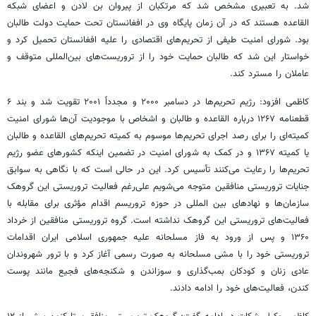
شد. به تعبیری مشخص شد که مرتکبان از پیروان بن لادن و اعضای شبکه
القاعده هستند که در آن زمان پایگاه وی در افغانستان تحت حمایت دولت طالبان
بود. شورای امنیت طیفی از تحریم‌های اقتصادی را علیه افغانستان تحمیل کرد و
خواستار این شد که طالبان حمایت خود را از تروریست‌های بین‌المللی متوقف و
عاملان را مسترد کند.
کاظمی افزود: رژیم تحریم‌ها در دسامبر ۲۰۰۰ و مجدداً ۲۰۰۱ تقویت شد و بند ۶
قطعنامه ۱۲۶۷ درباره القاعده و طالبان و اشخاص با موجودیت آن‌ها شورای امنیت
کمیته‌ای را برای رصد اجرای تحریم‌ها موسوم به کمیته تحریم‌های القاعده و طالبان
یا کمیته ۱۳۶۷ و در کمک به شورای امنیت در تضمین اینکه کشورهای عضو رژیم
تحریم‌ها را رعایت می‌کنند تأسیس کرد. این در حالی است که با نگاهی به سوابق
جنایات تروریستی منافقین متوجه می‌شویم علی‌رغم فعالیت تروریستی این گروهک
سازمان‌ها و نهادهای بین
المللی
در حوزه تروریسم اقدام مؤثری برای مقابله با
فعالیت‌های تروریستی این گروهک نداشته است. گروه تروریستی منافقین از خرداد
۱۳۶۰ و پس از ورود به فاز مسلحانه علیه جمهوری اسلامی ایران اقدامات
تروریستی خود را با مشی مسلحانه به صورت رسمی آغاز کرد و با ترور شهروندان
عادی زنان و کودکان بمب‌گذاری و سوزاندن و شکنجه‌های فجیع مانند پوست
کندن، فعالیت‌های خود را ادامه دادند.