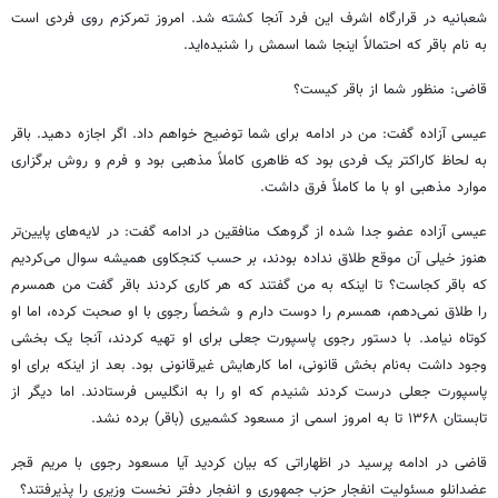
شعبانیه در قرارگاه اشرف این فرد آنجا کشته شد. امروز تمرکزم روی فردی است
به نام باقر که احتمالاً اینجا شما اسمش را شنیده‌اید.
قاضی: منظور شما از باقر کیست؟
عیسی آزاده گفت: من در ادامه برای شما توضیح خواهم داد. اگر اجازه دهید. باقر
به لحاظ کاراکتر یک فردی بود که ظاهری کاملاً مذهبی بود و فرم و روش برگزاری
موارد مذهبی او با ما کاملاً فرق داشت.
عیسی آزاده عضو جدا شده از گروهک منافقین در ادامه گفت: در لایه‌های پایین‌تر
هنوز خیلی آن موقع طلاق نداده بودند، بر حسب کنجکاوی همیشه سوال می‌کردیم
که باقر کجاست؟ تا اینکه به من گفتند که هر کاری کردند باقر گفت من همسرم
را طلاق نمی‌دهم، همسرم را دوست دارم و شخصاً
رجوی
با او صحبت کرده، اما او
کوتاه نیامد. با دستور
رجوی
پاسپورت جعلی برای او تهیه کردند، آنجا یک بخشی
وجود داشت به‌نام بخش قانونی، اما کارهایش غیرقانونی بود. بعد از اینکه برای او
پاسپورت جعلی درست کردند شنیدم که او را به انگلیس فرستادند. اما دیگر از
تابستان ۱۳۶۸ تا به امروز اسمی از مسعود کشمیری (باقر) برده نشد.
قاضی در ادامه پرسید در اظهاراتی که بیان کردید آیا مسعود
رجوی
با مریم قجر
عضدانلو
مسئولیت انفجار حزب جمهوری و انفجار دفتر نخست وزیری را پذیرفتند؟