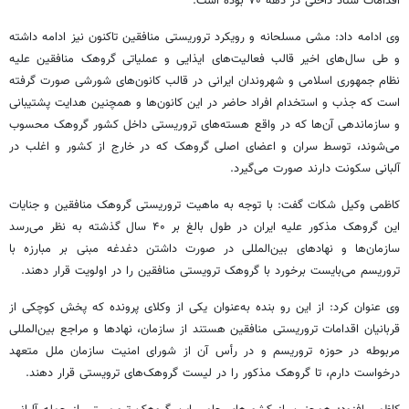
اقدامات ستاد داخلی در دهه ۷۰ بوده است.
وی ادامه داد: مشی مسلحانه و رویکرد تروریستی منافقین تاکنون نیز ادامه داشته
و طی سال‌های اخیر قالب فعالیت‌های ایذایی و عملیاتی گروهک منافقین علیه
نظام جمهوری اسلامی و شهروندان ایرانی در قالب کانون‌های شورشی صورت گرفته
است که جذب و استخدام افراد حاضر در این کانون‌ها و همچنین هدایت پشتیبانی
و سازماندهی آن‌ها که در واقع هسته‌های تروریستی داخل کشور گروهک محسوب
می‌شوند، توسط سران و اعضای اصلی گروهک که در خارج از کشور و اغلب در
آلبانی سکونت دارند صورت می‌گیرد.
کاظمی وکیل شکات گفت: با توجه به ماهیت تروریستی گروهک منافقین و جنایات
این گروهک مذکور علیه ایران در طول بالغ بر ۴۰ سال گذشته به نظر می‌رسد
سازمان‌ها و نهادهای بین‌المللی در صورت داشتن دغدغه مبنی بر مبارزه با
تروریسم می‌بایست برخورد با گروهک
ترویستی
منافقین را در اولویت قرار دهند.
وی عنوان کرد: از این رو بنده به‌عنوان یکی از وکلای پرونده که پخش کوچکی از
قربانیان اقدامات تروریستی منافقین هستند از سازمان، نهادها و مراجع بین‌المللی
مربوطه در حوزه تروریسم و در رأس آن از شورای امنیت سازمان ملل متعهد
درخواست دارم، تا گروهک مذکور را در لیست گروهک‌های
ترویستی
قرار دهند.