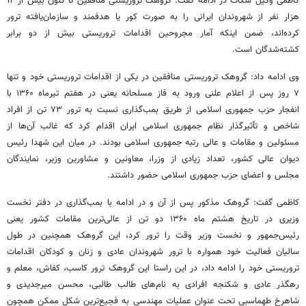
کاظمی وکیل شکات در ادامه گفت: گروهک تروریستی منافقین تا کنون بیش از ۱۲
هزار نفر از شهروندان ایرانی را به صورت کور یا هدفمند و سازمان‌یافته ترور
کرده‌اند، ضمن اینکه آمار مجروحین اقدامات تروریستی بیش از دو برابر
کشته‌شدگان است.
وی ادامه داد: گروهک تروریستی منافقین در یکی از اقدامات تروریستی خود و تنها
۷ روز پس از اعلام علنی ورود به فاز مسلحانه یعنی در هفتم تیرماه ۱۳۶۰ با
انفجار حزب جمهوری اسلامی از طریق بمب‌گذاری نسبت به ترور ۷۳ تن از افراد
شاخص و تأثیرگذار نظام جمهوری اسلامی ایران اقدام کرد که غالب آن‌ها از
مسئولین و مقامات و عالی رتبه جمهوری اسلامی بودند. در میان این شهدا رئیس
دیوان عالی کشور، تعداد زیادی از وزرا، معاونین و مشاورین وزیر، نمایندگان
مجلس و اعضای حزب جمهوری اسلامی حضور داشتند.
کاظمی گفت: گروهک مذکور پس از آن و در ادامه با بمب‌گذاری در دفتر نخست
وزیری در تاریخ هشتم ماه ۱۳۶۰ دو تن از عالی‌ترین مقامات کشور یعنی
رئیس‌جمهور و نخست وزیر وقت را ترور کرد، این گروهک همچنین در طول
سالیان فعالیت خود همواره با ترور شهروندان عادی و زنان و کودکان اقدامات
تروریستی خود را ادامه داد، در این راستا این گروهک ترور کاسب، کفاش، معلم و
رهگذر عادی و شکنجه افرادی به نام‌های طالب طالبی، محسن
میرجدیدی
و
شاهرخ طهماسبی تحت عنوان عملیات مهندسی به فجیع‌ترین شکل ممکن همچون