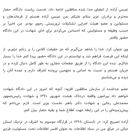
عیسی آزاده از اعضای جدا شده منافقین ادامه داد: خدمت ریاست دادگاه، حضار
محترم و برادران عزیز سلام علیکم. من عیسی آزاده هستم از فرماندهان و
مسئولین و عضو هیئت اجرایی تشکیلات تروریستی
رجوی
بودم. من اخیراً بر
حسب وظیفه و مسئولیتی که احساس می‌کردم برای ادای شهادت در این دادگاه
حضور یافتم.
وی عنوان کرد: خدا را شاهد می‌گیرم که جز حقیقت کلامی را بر زبانم نیاورم. از
اینکه این فرصت فراهم شد و توانستم در این دادگاه حضور پیدا کنم خدا را بسیار
شاکرم. بنده این دادگاه را از طریق صفحات مجازی به طور کامل دنبال کرده و در
جریان هستم و نسبت به اسامی و متهمین پرونده اشراف دارم و عمده آنان را
دیده و می‌شناسم.
عضو جداشده از سازمان منافقین افزود: آنچه که امروز در این دادگاه شهادت
خواهم داد پیرامون واقعه دردناک هشت شهریور ۱۳۶۰ و شهادت رئیس‌جمهور
محمدعلی رجایی و شهادت دکتر باهنر نخست وزیر است. لازم می‌دانم که
پیش‌زمینه‌ای را در این رابطه جهت اطلاع شما و بقیه حضار بیان کنم.
آزاده تصریح کرد: در تابستان ۱۳۶۸ در قرارگاه موسوم به اشرف در نزدیک استان
دیالی
در عراق من در ستاد اطلاعات به عنوان افسر اطلاعات تحت مسئولیت فردی