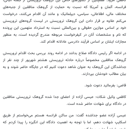
کاظمی افزود: همچنین از کشورهای حامی این گروهک تروریستی از جمله آلبانی،
فرانسه، آلمان و آمریکا که نسبت به حمایت از گروهک منافقین از جنبه‌های
مختلف مالی، اطلاعاتی، سیاسی، دیپلماتیک و مانند آن اقدام می‌کنند، درخواست
می‌کنم علاوه بر قرار دادن این گروهک تروریستی در لیست گروه‌های تروریستی
خود بر اساس موازین حقوقی و بین‌المللی نسبت به استرداد متهمین این پرونده
که نام و مشخصات آنان در کیفرخواست مربوطه مندرج گردیده است، به منظور
مجازات ایشان بر اساس فرآیند دادرسی عادلانه اقدام کند.
در ادامه اگر رئیس دادگاه صلاح بدانند در ادامه روند بررسی بحث اقدام تروریستی
گروهک منافقین مخصوصاً درباره حادثه تروریستی هشتم شهریور از چند نفر از
جداشدگان این گروهک به عنوان شاهد دعوت کنیم که در جایگاه حاضر شوند و به
بیان مطالب خودشان بپردازند.
قاضی: بفرمائید دعوت شود.
کاظمی وکیل شکات: عیسی آزاده از اعضای جدا شده گروهک تروریستی منافقین
در دادگاه برای شهادت حاضر شده است.
عیسی آزاده عضو جداشده گفت: من ساکن فرانسه هستم می‌خواستم از طریق
اسکایپ شهادت دهم، اما با توجه به اهمیت دادگاه این انگیزه را پیدا کردم که