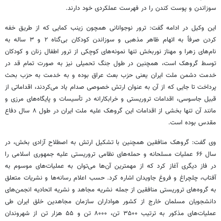
سوزاندن و پوست کندن را در فهرست عملکردی خود دارند.
این وکیل در ادامه گفت: ترور نوجوانانی همچون زینب کمایی که از طریق خفه
کردن صرفاً به اتهام ظاهر مذهبی و سوزاندن کودکان بی‌گناه ۲ و ۳ ساله به
نام‌های زهرا و مهناز نوربخش تنها نمونه‌های کوچکی از ترور اطفال زنان و کودکان
توسط گروهک است، همچنین در طول جنگ تحمیلی نیز به صورت تمام قد در
خدمت دشمن ملت ایران یعنی حزب بعث عراق بوده و به خدمت به حزب بحث
پرداخت تا جایی که از آن به عنوان ارتش خصوصی صدام یاد می‌کردند، اقداماتی از
قبیل جاسوسی، اقدامات تروریستی و خرابکارانه در تأسیسات و پایگاه‌های مرزی و
مانند آن تنها بخشی از اقدامات این گروهک علیه ملت ایران در طول ۸ سال دفاع
مقدس بوده است.
وی گفت: گروهک منافقین همچنین با تشکیل ارتش به اصطلاح آزادی بخش، در
سال ۶۶ عملیات مسلحانه و حمله‌های نظامی تروریستی علیه جمهوری اسلامی را
در فاز دیگری آغاز کرد که از مهمترین آن‌ها می‌توان به عملیات‌های موسوم به
آفتاب، چلچراغ و فروغ جاویدان اشاره کرد. حسب اعلام رسانه‌ها و نشریات متعلق
به گروه‌های تروریستی منافقین از جمله نشریه مجاهد و نشریه اتحادیه انجمن‌های
دانشجویان مسلمان خارج از کشور هواداران سازمان مجاهدین خلق ایران طی
عملیات‌های مذکور به ترتیب ۳۵۰۰ تن، ۸۰۰۰ تن و ۵۵ هزار تن از شهروندان