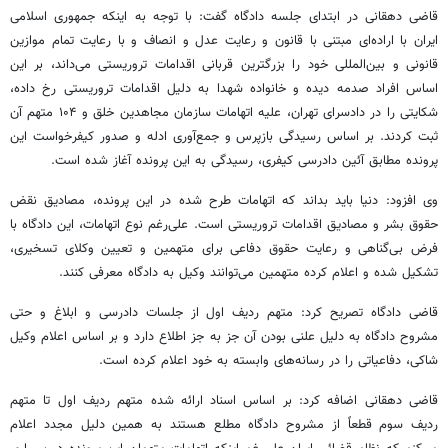
قاضی دهقانی در ابتدای جلسه دادگاه گفت: با توجه به اینکه جمهوری اسلامی
ایران با اراده‌ای مبتنی با قانون و رعایت عدل و انصاف و با رعایت تمام موازین
قانونی و بین‌المللی خود را بزرگترین قربانی اقدامات تروریستی می‌داند، بر این
اساس افراد صدمه دیده و خانواده شهدا به دلیل اقدامات تروریستی رخ داده،
شکایتی را در دادسرای تهران، علیه اتهامات سازمان مجاهدین خلق و ۱۰۴ متهم آن
ثبت کردند. بر اساس رسیدگی بازپرس و جمع‌آوری ادله و صدور کیفرخواست این
پرونده مطابق آئین دادرسی کیفری، رسیدگی به این پرونده آغاز شده است.
وی افزود: دنیا باید بداند که اتهامات طرح شده در این پرونده، مصادیق نقض
حقوق بشر و مصادیق اقدامات تروریستی است. علی‌رغم نوع اتهامات، این دادگاه با
فرض بی‌گناهی و رعایت حقوق دفاعی برای متهمین و تعیین وکلای تسخیری،
تشکیل شده و اعلام کرده متهمین می‌توانند وکیل به دادگاه معرفی کنند.
قاضی دادگاه تصریح کرد: متهم ردیف اول از جلسات دادرسی و ابلاغ و حتی
مشروح دادگاه به دلیل علنی بودن آن جز به جز اطلاع دارد و بر اساس اعلام وکیل
شاکی، دفاعیاتی را در رسانه‌های وابسته به خود اعلام کرده است.
قاضی دهقانی اضافه کرد: بر اساس اسناد ارائه شده متهم ردیف اول تا متهم
ردیف سوم قطعاً از مشروح دادگاه مطلع هستند به همین دلیل مجدد اعلام