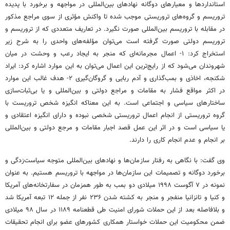
استانداردها و معیارهای دوگانه نهادهای بین‌المللی در مواجهه و برخورد با پدیده
تروریسم و گروه‌های تروریستی موجب شده تا واکنش مؤثری از سوی مراجع مذکور
در مقابله با تروریسم بین‌المللی صورت نگیرد. در تعاریف متعددی که از تروریسم و
تروریسم دولتی صورت گرفته است می‌توان مؤلفه‌های واحدی را به شرح زیر
استخراج کرد: ۱- اعمال مجرمانه‌ای که منجر به ایجاد رعب و وحشت در میان
شهروندان می‌شود که از رایج‌ترین این اعمال می‌توان به این موارد اشاره کرد: ایراد
شکنجه، اخاذی و بمب‌گذاری و آدم ربایی و گروگان‌گیری ۲- هدف غالب این موارد
در اکثر مواقع فشار به مقامات و مراجع دولتی و بین‌المللی و یا بی‌ثبات‌سازی
ساختارهای سیاسی و اجتماعی است. به این
معناکه
انگیزه شخص تروریست با
گروه تروریستی از انجام اعمال تروریستی شخصی نبوده و دارای انگیزه اعتقادی و
یا سیاسی است و در اثر این عمل قصد اجبار مقامات و مرجع دولتی و بین‌المللی
بر انجام و عدم انجام کاری را دارند.
وی گفت: با نگاهی به رفتار سازمان‌ها و نهادهای بین‌المللی متوجه سیاست‌زدگی و
برخورد دوگانه و تصمیمات این سازمان‌ها در مواجهه با تروریسم هستیم. به عنوان
نمونه در ۷ آگوست ۱۹۹۸ میلادی دو بمب به طور همزمان در سفارتخانه‌های آمریکا
و کنیا و تانزانیا منفجر و منجر به کشته شدن ۲۳۶ نفر از جمله ۱۲ تبعه آمریکا شد
و بلافاصله بعد از این حملات شورای امنیت طی قطعنامه ۱۱۸۹ در سال ۹۸ میلادی
ضمن محکومیت این حملات خواستار همکاری کشورهای عضو برای انجام تحقیقات