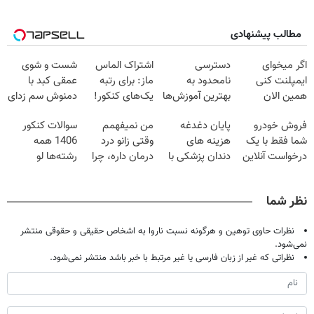
مطالب پیشنهادی
اگر میخوای
دسترسی
اشتراک الماس
شست و شوی
ایمپلنت کنی
نامحدود به
ماز: برای رتبه
عمقی کبد با
همین الان
بهترین آموزش‌ها
یک‌های کنکور!
دمنوش سم زدای
وقتشه | فقط با
تا روز کنکور
گیاهی
فروش خودرو
پایان دغدغه
من نمیفهمم
سوالات کنکور
۲۵ میلیون
شما فقط با یک
هزینه های
وقتی زانو درد
1406 همه
تومان!!!
درخواست آنلاین
دندان پزشکی با
درمان داره، چرا
رشته‌ها لو
✔
پک سفید کننده
دردش رو داری
رفت!!!!!
خانگی
تحمل میکنی؟❗
نظر شما
نظرات حاوی توهین و هرگونه نسبت ناروا به اشخاص حقیقی و حقوقی منتشر
نمی‌شود.
نظراتی که غیر از زبان فارسی یا غیر مرتبط با خبر باشد منتشر نمی‌شود.