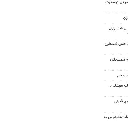
شهدی کراسفیت
ان
نی شد؛ پایان
زد حامی فلسطین
به همسایگان
 می‌دهم
رتاب موشک به
یچ قدرتی
اد–بندرعباس به