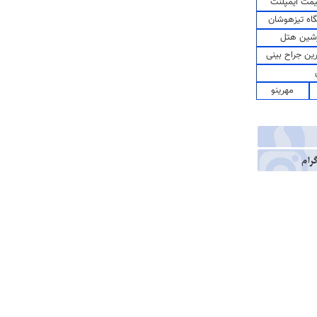
مت ایمپلنت
اه تیزهوشان
شین هتل
رین جراح بینی
مهرینو