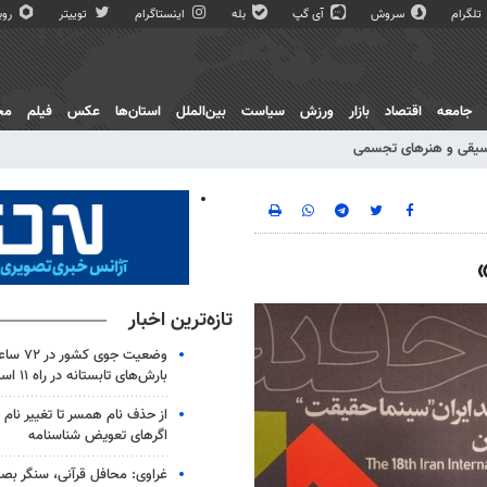
تلگرام
سروش
آی گپ
بله
اینستاگرام
توییتر
روبی
جامعه
اقتصاد
بازار
ورزش
سیاست
بین‌الملل
استان‌ها
عکس
فیلم
مج
یقی و هنرهای تجسمی
تازه‌ترین اخبار
وضعیت جوی
بارش‌های تابستانه در راه ۱۱ استان
از حذف نام همسر تا تغییر نام خ
اگرهای تعویض شناسنامه
غراوی: محافل قرآنی، سنگر بص