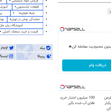
فروش مواد شیمیایی
قی
قطعات لباسشویی
آموزشگ
بلیط هواپیما
پر
نمایندگی بوش در تهران
بهت
آموزشگاه زبان ملل
قیمت و خرید سمعک نامرئی
ر بدون محدودیت معامله کن🔥
دریافت وام
قرص
100 میلیون اعتبار خرید
کبار
طلای آب شده بگیر
کن