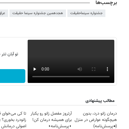
برچسب‌ها
جشنواره سینماحقیقت
هجدهمین جشنواره سینما حقیقت
عراق
تو آبان تت
مطالب پیشنهادی
درمان زانو درد، بدون
آرتروز مفصل زانو رو یکبار
تا کی می‌خوای 
هیچگونه عوارض در منزل
برای همیشه درمان کن!
زانودرد بخوری؟ ی
(◂پرسش‌نامه)
◗پرسش‌نامه◖
اصولی درمانش 