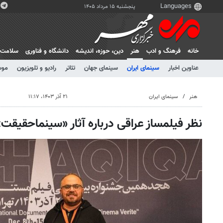
پنجشنبه ۱۵ مرداد ۱۴۰۵
خانه
فرهنگ و ادب
هنر
دين، حوزه، انديشه
دانشگاه و فناوری
سلامت
عناوین اخبار
سینمای ایران
سینمای جهان
تئاتر
رادیو و تلویزیون
موس
هنر
سینمای ایران
۲۱ آذر ۱۴۰۳، ۱۱:۱۷
نظر فیلمساز عراقی درباره آثار «سینماحقیقت»