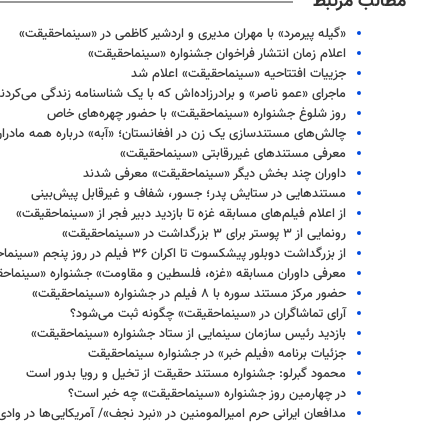
مطالب مرتبط
«گیله پیرمرد» با مهران مدیری و اردشیر کاظمی در «سینماحقیقت»
اعلام زمان انتشار فراخوان جشنواره «سینماحقیقت»
جزییات افتتاحیه «سینماحقیقت» اعلام شد
ماجرای «عمو ناصر» و برادرزاده‌اش که با یک شناسنامه زندگی می‌کردند
روز شلوغ جشنواره «سینماحقیقت» با حضور چهره‌های خاص
چالش‌های مستندسازی یک زن در افغانستان؛ «آبه» درباره همه مادر
معرفی مستندهای غیررقابتی «سینماحقیقت»
داوران چند بخش دیگر «سینماحقیقت» معرفی شدند
مستندهایی در ستایش پدر؛ جسور، شفاف و غیرقابل پیش‌بینی
از اعلام فیلم‌های مسابقه غزه تا بازدید دبیر فجر از «سینماحقیقت»
رونمایی از ۳ پوستر برای ۳ بزرگداشت در «سینماحقیقت»
از بزرگداشت دوبلور پیشکسوت تا اکران ۳۶ فیلم در روز پنجم «سینماحقیقت»
۱۴۰
روزنامه‌های ورزشی چهارشنبه ۱۴ مرداد ۱۴۰۵
روزنام
معرفی داوران مسابقه «غزه، فلسطین و مقاومت» جشنواره «سینماح
حضور مرکز مستند سوره با ۸ فیلم در جشنواره «سینماحقیقت»
آرای تماشاگران در «سینماحقیقت» چگونه ثبت می‌شود؟
بازدید رئیس سازمان سینمایی از ستاد جشنواره «سینماحقیقت»
جزئیات برنامه «فیلم خبر» در جشنواره سینماحقیقت
محمود گبرلو: جشنواره مستند حقیقت از تخیل و رویا بدور است
در چهارمین روز جشنواره «سینماحقیقت» چه خبر است؟
مدافعان ایرانی حرم امیرالمومنین در «نبرد نجف»/ آمریکایی‌ها در وادی