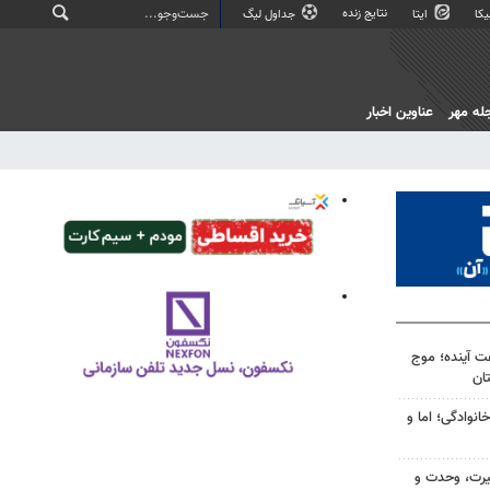
نتایج زنده
کا
ایتا
جداول لیگ
له مهر
عناوین اخبار
 کشور در ۷۲ ساعت آینده؛ موج
انوادگی؛ اما و
یرت، وحدت و