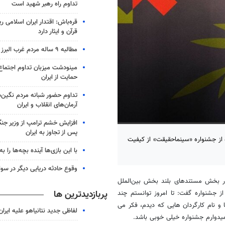
تداوم راه رهبر شهید است
قره‌باش: اقتدار ایران اسلامی 
قرآن و ایثار دارد
مطالبه ۹ ساله مردم غرب البرز محقق شد
مینودشت میزبان تداوم اجتماع 
حمایت از ایران
تداوم حضور شبانه مردم نگین‌ش
آرمان‌های انقلاب و ایران
افزایش خشم ترامپ از وزیر جن
پس از تجاوز به ایران
 از جشنواره «سینماحقیقت» از کیفیت
با این بازی‌ها آینده بچه‌ها را به
وقوع حادثه دریایی دیگر در سو
در بخش مستندهای بلند بخش بین‌الملل
پربازدیدترین ها
 جشنواره گفت: تا امروز توانستم چند
ا و نام کارگردان هایی که دیدم، فکر می
لفاظی جدید نتانیاهو علیه ایران
امیدوارم جشنواره خیلی خوبی باشد.