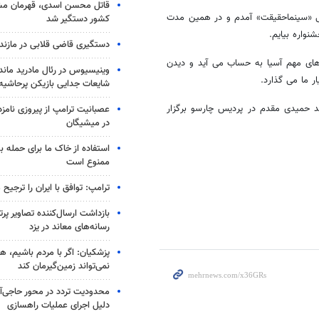
قاتل محسن اسدی، قهرمان م
للی «سینماحقیقت» آمدم و در همین مدت
کشور دستگیر شد
نواره بیایم.
دستگیری قاضی قلابی در مازندر
های مهم آسیا به حساب می آید و دیدن
وینیسیوس در رئال مادرید ماند
 ما می گذارد.
شایعات جدایی بازیکن پرحاشیه
احقیقت» ۱۸ تا ۲۵ آذر به دبیری محمد حمیدی مقدم در پردیس چارسو برگزار
عصبانیت ترامپ از پیروزی نام
در میشیگان
استفاده از خاک ما برای حمله 
ممنوع است
ترامپ: توافق با ایران را ترجیح
بازداشت ارسال‌کننده تصاویر پ
رسانه‌های معاند در یزد
پزشکیان: اگر با مردم باشیم، ه
نمی‌تواند زمین‌گیرمان کند
محدودیت تردد در محور حاجی‌آب
دلیل اجرای عملیات راهسازی