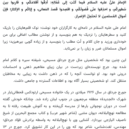
الإمامُ علیٌّ علیه السلام فیما کَتَبَ إلی عُمّالِهِ: أدِقُّوا أقلامَکُم، و قارِبوا بینَ
سُطورِکُم، و احذِفوا عنّی فُضولَکُم، و اقصِدوا قَصدَ المَعانی، و إیّاکُم و الإکثارَ؛ فإنّ
أموالَ المُسلمینَ لا تَحتَمِلُ الإضرارَ.‌
امام علی علیه السلام در نامه‌ای به کارگزاران خود نوشت: نوک قلم‌هایتان را باریک
کنید و سطرهایتان را نزدیک به هم بنویسید و از نوشتن مطالب اضافی برای من
خودداری ورزید و جان کلام و لُبّ مطلب را بنویسید و از زیاده گویی بپرهیزید؛ زیرا
اموال مسلمانان ضرر و زیان را بر نمی‌تابد.
این چنین بود که شخصیتی مثل جرج جرداق مسیحی، شیفته سیره و کلام امام
شده بود. جرج نویسنده‌ای زبردست در بیان زیبای مفاهیم ذهنی و احساسات
درونی خود بود. او توانست آنچه را که در ذهن داشت به زیبایی به مخاطبان
منتقل کند. او شخصیتی بسیار آگاه بود و اطلاعات گسترده و جامعی داشت.
جورج جرداق در سال ۱۹۲۶ میلادی در یک خانواده مسیحی ارتودکس قحطانی‌تبار در
شهرک «الجدیدة» منطقه مرجعیون در جنوب لبنان زاده شد. چنانکه خودش گفته
است در دوران نوجوانی بارها از مدرسه گریخته و به آغوش طبیعت رفته تا به
مطالعه نهج‌البلاغه، دیوان متنبی (شاعر شهیر عرب) و کتاب مجمع البحرین از شیخ
ناصیف الیازجی بپردازد. آشنایی وی با نهج‌البلاغه به واسطه برادرش فؤاد جرداق؛
مهندس، لغت‌شناس، شاعر بود که وی را در این کار تشویق کرد. جورج در ۱۳