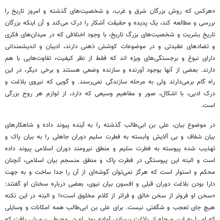
«هرکس که روش بزرگان شرق و غرب، و شخصیت‌های گذشته و امروز تاریخ را
بررسی و مطالعه کند، یک پدیده و حقیقت آشکار را درک می‌کند و آن اینکه بزرگان
تاریخ بشریت و شخصیت‌های بزرگ تاریخ، با وجود اختلافی که در میدان‌های فکری
و تضادهای عقیدتی و در موضوعات کوشش ذهنی دارند، ادیبان و اندیشمندانی
دارای نبوغ و برجستگی‌های ویژه اند که فقط از نظر کیفیت، تفاوت‌هایی با هم
دارند. بعضی از آنها بوجود آورنده و سازنده وضعی هستند و برخی دیگر، در این
راه گام برمی‌دارند ولی به مرحله سازندگی نمی‌رسند. و گویی که نیروی بلاغت و
درک ادبی، با اشکال، صور و مفاهیم وسیعی که دارد، از لوازم هر روح بزرگی
است.
در موضوع بیان، علی بن ابی‌طالب گذشته را به آینده پیوند داده و شاهکارهای
بیان شفاف و بی آلایش وابسته به فطرت سلیم دوران جاهلی را به بیان پاک و
تهذیب شده پیوسته به فطرت سلیم و منطق نیرومند دوران اسلامی پیوند داده
است و البته این پیوستگی در فطرت پاک و منطق منسجم بیان اسلامی، آنچنان
محکم و استوار است که هرگز نمی‌توان گوشه‌ای از آن را جدا ساخت و به جهت
دارا بودن بلاغت دوران قبلی و افسون بیان نبوی، بعضی درباره سخنان او گفتند:
«سخن او فروتر از سخن خالق و فراتر از کلام مخلوق است»! و البته در این نکته
هیچ جای تعجب و شگفتی نیست. برای علی بن ابی‌طالب همه امکانات و وسایلی
که او را به این مرحله از بلاغت برساند، آماده بود. او در محیطی پرورش یافت که