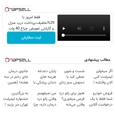
فقط امروز با
29%تخفیف،پرداخت درب منزل
و گارانتی تعویض چراغ 40 وات
بخر
ثبت سفارش
مطالب پیشنهادی
اگر میخوای
شست و شوی
پایان دغدغه
جادوی درمان
ایمپلنت کنی
عمقی کبد با
هزینه های
جای زخم در سه
الان وقتشه |
دمنوش سم زدای
دندان پزشکی با
هفته! (همین
فقط با ۲۵
گیاهی
پک سفید کننده
حالا رایگان
فروش خودرو
هنوز برای زانو درد
من نمیفهمم
به بزرگترین
میلیون تومان!!!
خانگی
صحبت کنید)
شما فقط با یک
قرص میخوری؟
وقتی زانو درد
جشنواره ایمپلنت
درخواست آنلاین
وقتی می‌شه
درمان داره، چرا
تهران سر بزنید !
✔
بدون عمل
دردش رو داری
| فقط ۲۵