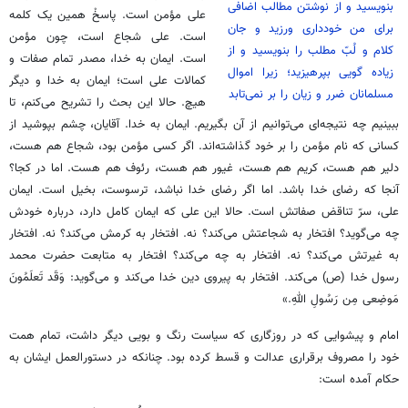
بنویسید و از نوشتن مطالب اضافی
علی مؤمن است. پاسخْ همین یک کلمه
برای من خودداری ورزید و جان
است. علی شجاع است، چون مؤمن
کلام و لُبّ مطلب را بنویسید و از
است. ایمان به خدا، مصدر تمام صفات و
زیاده گویی بپرهیزید؛ زیرا اموال
کمالات علی است؛ ایمان به خدا و دیگر
مسلمانان ضرر و زیان را بر نمی‌تابد
هیچ. حالا این بحث را تشریح می‌کنم، تا
ببینیم چه نتیجه‌ای می‌توانیم از آن بگیریم. ایمان به خدا. آقایان، چشم بپوشید از
کسانی که نام مؤمن را بر خود گذاشته‌اند. اگر کسی مؤمن بود، شجاع هم هست،
دلیر هم هست، کریم هم هست، غیور هم هست، رئوف هم هست. اما در کجا؟
آنجا که رضای خدا باشد. اما اگر رضای خدا نباشد، ترسوست، بخیل است. ایمان
علی، سرّ تناقض صفاتش است. حالا این علی که ایمان کامل دارد، درباره خودش
چه می‌گوید؟ افتخار به شجاعتش می‌کند؟ نه. افتخار به کرمش می‌کند؟ نه. افتخار
به غیرتش می‌کند؟ نه. افتخار به چه می‌کند؟ افتخار به متابعت حضرت محمد
رسول خدا (ص) می‌کند. افتخار به پیروی دین خدا می‌کند و می‌گوید: وَقَد تَعلَمُونَ
مَوضِعی مِن رَسُولِ اللهِ.»
امام و پیشوایی که در روزگاری که سیاست رنگ و بویی دیگر داشت، تمام همت
خود را مصروف برقراری عدالت و قسط کرده بود. چنانکه در دستورالعمل ایشان به
حکام آمده است: