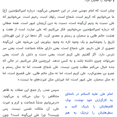
و توحید را نمایان کرد.
چنان است که امام موسی صدر در این خصوص می‌گوید: درباره امیرالمؤمنین (ع)
ما می‌خوانیم که کریم است، شجاع است، رئوف است، رحیم است. می‌خوانیم که
علی نسبت به یتیم آن‌گونه است، نسبت به دین آن‌چنان غیور است. همه صفاتی
که درباره امیرالمؤمنین می‌خوانیم، فکر می‌کنیم که علی عبارت است از هفت و
هشت حاتم طایی و سحبان و رستم و معدی کرب. اگر ده‌ها تن از این قهرمانان
تاریخ را بجوشانیم و یک وجود تازه به وجود بیاوریم، این می‌شود علی. این‌گونه
تصوری از علی داریم. علی شجاع است، یعنی دارای ملکه شجاعت است، یعنی سر
نترس دارد. اگر گفتیم علی کریم است، یعنی دست و دلش باز است، یعنی
نمی‌تواند چیزی داشته باشد و به کسی ندهد. این‌چنین فکر می‌کنیم. در حالی که
بنده خیال می‌کنم مطلب چنین نیست. علی شجاع هست، اما نه مثل رستم و
عمرو بن معدی‌کرب. علی کریم است، اما نه مثل حاتم طایی. علی فصیح است، اما
نه مثل سحبان. علی غیور است، اما غیرتش مثل غیرت‌های ما نیست.»
سپس صدر، راز جمع این صفات به ظاهر
امام علی علیه السلام در نامه‌ای
متناقض را بیان می‌کند و می‌گوید:
به کارگزاران خود نوشت: نوک
«درمی‌یابیم منشأ شجاعت و کرم و غیرت
قلم‌هایتان را باریک کنید و
علی، آن ملکات نفسی نیست. پس
سطرهایتان را نزدیک به هم
چیست؟ چرا علی این‌گونه است؟ چون