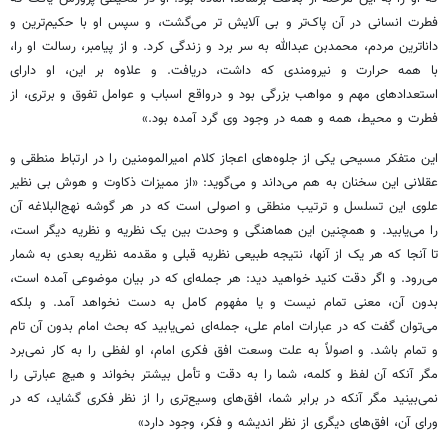
فطرت انسانی در آن پاک‌تر و بی آلایش تر می‌گشت، و سپس او با حکیم‌ترین و
داناترین مردم، محمدبن عبدالله به سر برد و زندگی کرد. و از پیامبر، رسالت او را،
با همه حرارت و نیرومندی که داشت، دریافت. و علاوه بر این، او دارای
استعدادهای مهم و مواهب بزرگی بود و درواقع اسباب و عوامل تفوق و برتری، از
فطرت و محیط، همه و همه در وجود وی گرد آمده بود.»
این متفکر مسیحی یکی از جلوه‌های اعجاز کلام امیرالمومنین را در ارتباط منطقی و
عقلانی این سخنان به هم می‌داند و می‌گوید: «از ممیزات ذکاوت و هوش بی نظیر
علوی این تسلسل و ترتیب منطقی و اصولی است که در هر گوشه نهج‌البلاغه آن
را می‌یابید. و همچنین این هماهنگی و وحدت بین یک نظریه و نظریه دیگر است،
تا آنجا که هر یک از آنها، نتیجه طبیعی نظریه قبلی و مقدمه نظریه بعدی به شمار
می‌رود. و اگر دقت کنید خواهید دید: هر جمله‌ای که در بیان موضوعی آمده است،
بدون آن، معنی تمام نیست و یا مفهوم کامل به دست نخواهد آمد. و بلکه
می‌توان گفت که در عبارات امام علی، جمله‌ای نمی‌یابید که بحث امام بدون آن تام
و تمام باشد. و اصولاً به علت وسعت افق فکری امام، او لفظی را به کار نمی‌برد
مگر آنکه آن لفظ و کلمه، شما را به دقت و تأمل بیشتر بخواند و هیچ عبارتی را
نمی‌بینید مگر آنکه در برابر شما، افق‌های وسیع‌تری را از نظر فکری گشاید، که در
ورای آن، افق‌های دیگری از نظر اندیشه و فکر، وجود دارد»