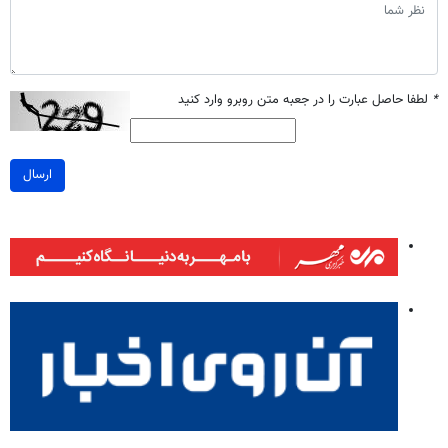
*
لطفا حاصل عبارت را در جعبه متن روبرو وارد کنید
ارسال