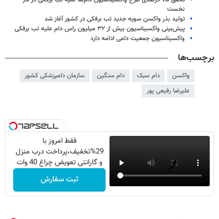
تحقق ۷۵ درصدی طرح واکسیناسیون دام‌ها علیه تب برفکی در فاز
نخست
تولید بذر واکسن سویه جدید تب برفکی در کشور آغاز شد
پیش‌بینی واکسیناسیون بیش از ۳۲ میلیون راس دام علیه تب برفکی
واکسیناسیون جمعیت دامی ادامه دارد
برچسب‌ها
واکسن
دام سبک
دام سنگین
سازمان دامپزشکی کشور
علیرضا رفیعی پور
فقط امروز با
29%تخفیف،پرداخت درب منزل
و گارانتی تعویض چراغ 40 وات
بخر
ثبت سفارش