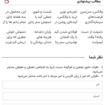
مطالب پیشنهادی
والکس: سرزمین
تجربه‌ی نوین
شست و شوی
این محصول در
فرصت‌های
ترید با والکس،
عمقی کبد با
سه هفته جای
سرمایه‌گذاری
آینده‌ای روشن در
دمنوش سم زدای
تمام زخم ها را از
دیجیتال شما
انتظار شماست
گیاهی
بین برد!!😍
دندونت از دست
فولادی شدن کبد
پایان دغدغه
دمنوش خوش
(مشاوره رایگان)
رفته؟ وقت
با یک فنجان
هزینه های
عطری که برای
ایمپلنت
نوشیدنی سم زدا
دندان پزشکی با
درمان کبدچرب
دیجیتاله
پک سفید کننده
معجزه میکنه
خانگی
نظر شما
نظرات حاوی توهین و هرگونه نسبت ناروا به اشخاص حقیقی و حقوقی منتشر
نمی‌شود.
نظراتی که غیر از زبان فارسی یا غیر مرتبط با خبر باشد منتشر نمی‌شود.