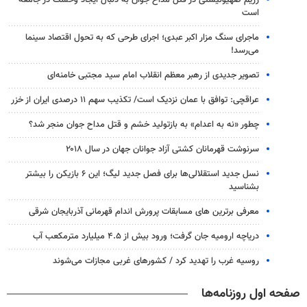
رژیم صهیونیستی در قتل مداح جوان به دنبال ایجاد وحشت در جامعه
است
ماجرای سنگ مزار اکبر عبدی؛ اجرای طرحی که به تحول اقتصاد سینما
می‌رسد!
تصویر جدیدی از رهبر معظم انقلاب امام سید مجتبی خامنه‌ای
عراقچی: توافق با عمان نزدیک است/ تکذیب سهم ۱۱ درصدی ایران از خزر
چطور «نه به اعدام» به بازتولید خشم و قتل مداح جوان منجر شد؟
سرنوشت قهرمانان کشتی آزاد جوانان جهان در سال ۲۰۱۸
نسل جدید استقلالی‌ها برای فصل جدید لیگ؛ این ۶ بازیکن را بیشتر
بشناسید
معرفی برترین های مسابقات پرورش اندام قهرمانی آذربایجان شرقی
دریاچه ارومیه جان گرفت؛ ورود بیش از ۴.۵ میلیارد مترمکعب آب
روسیه غرب را تهدید کرد / کشورهای غربی مجازات می‌شوند
صفحه اول روزنامه‌ها