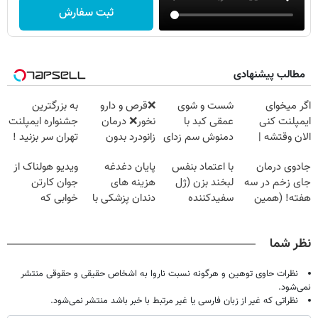
ثبت سفارش
مطالب پیشنهادی
اگر میخوای
شست و شوی
❌قرص‌ و دارو
به بزرگترین
ایمپلنت کنی
عمقی کبد با
نخور❌ درمان
جشنواره ایمپلنت
الان وقتشه |
دمنوش سم زدای
زانودرد بدون
تهران سر بزنید !
فقط با ۲۵
گیاهی
قرص
| فقط ۲۵
جادوی درمان
با اعتماد بنفس
پایان دغدغه
ویدیو هولناک از
میلیون تومان!!!
میلیون !
جای زخم در سه
لبخند بزن (ژل
هزینه های
جوان کارتن
هفته! (همین
سفیدکننده
دندان پزشکی با
خوابی که
حالا رایگان
دندان40%تخفیف)
پک سفید کننده
میلیاردر شد.
صحبت کنید)
خانگی
آموزش رایگان
نظر شما
نظرات حاوی توهین و هرگونه نسبت ناروا به اشخاص حقیقی و حقوقی منتشر
نمی‌شود.
نظراتی که غیر از زبان فارسی یا غیر مرتبط با خبر باشد منتشر نمی‌شود.