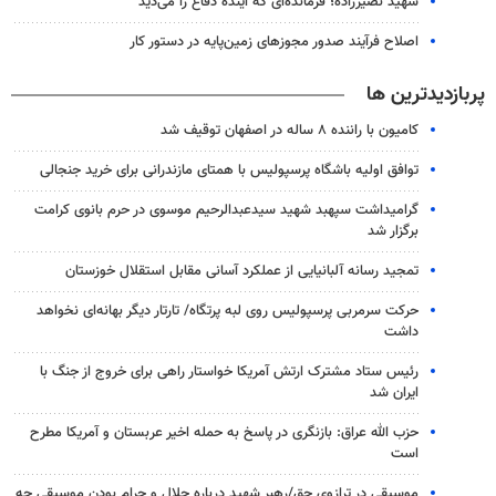
شهید نصیرزاده؛ فرمانده‌ای که آینده دفاع را می‌دید
اصلاح فرآیند صدور مجوزهای زمین‌پایه در دستور کار
پربازدیدترین ها
کامیون با راننده ۸ ساله در اصفهان توقیف شد
توافق اولیه باشگاه پرسپولیس با همتای مازندرانی برای خرید جنجالی
گرامیداشت سپهبد شهید سیدعبدالرحیم موسوی در حرم بانوی کرامت
برگزار شد
تمجید رسانه آلبانیایی از عملکرد آسانی مقابل استقلال خوزستان
حرکت سرمربی پرسپولیس روی لبه پرتگاه/ تارتار دیگر بهانه‌ای نخواهد
داشت
رئیس ستاد مشترک ارتش آمریکا خواستار راهی برای خروج از جنگ با
ایران شد
حزب الله عراق: بازنگری در پاسخ به حمله اخیر عربستان و آمریکا مطرح
است
موسیقی در ترازوی حق/رهبر شهید درباره حلال و حرام بودن موسیقی چه