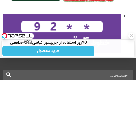
90روز استفاده از چربیسوز گیاهی👋🏻خدافظی
همیشگی با چاقی!خرید با تخفیف
خرید محصول
نسخه دسکتاپ